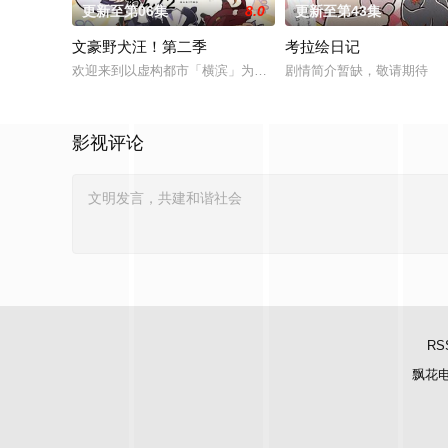
更新至第06集
8.0
更新至第43集
文豪野犬汪！第二季
考拉绘日记
欢迎来到以虚构都市「横滨」为舞台，一众如同疯跑乱咬、四处
剧情简介暂缺，敬请期待
影视评论
RS
飘花