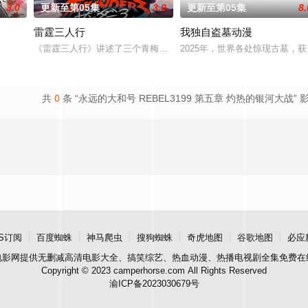
3.0
更新至第05集
3.0
更新至第05集
8.
雷霆三人行
我独自盗墓动漫
乱窜的迷途犬们，热热闹闹、鸡飞狗跳的日常世界！
《雷霆三人行》讲述了三个青梅竹马的挚友拼命寻找失踪少女的故事。
2025年，世界各处惊现古墓，
共
0
条 “永远的大和号 REBEL3199 第五章 灼热的银河大战” 
S订阅
百度蜘蛛
神马爬虫
搜狗蜘蛛
奇虎地图
谷歌地图
必应
电影网
提供无删减高清电影大全、搞笑综艺、热血动漫、热播电视剧全集免费在
Copyright © 2023 camperhorse.com All Rights Reserved
渝ICP备2023030679号