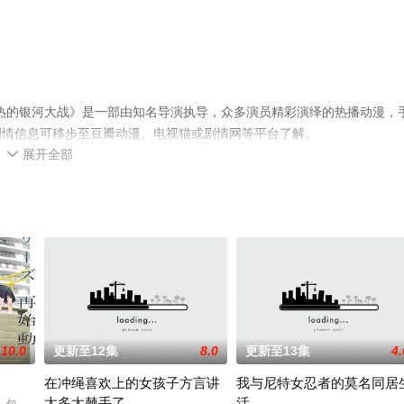
章 灼热的银河大战》是一部由知名导演执导，众多演员精彩演绎的热播动漫，
剧情信息可移步至豆瓣动漫、电视猫或剧情网等平台了解。
展开全部

10.0
更新至12集
8.0
更新至13集
4.
在冲绳喜欢上的女孩子方言讲
我与尼特女忍者的莫名同居
太多太棘手了
活