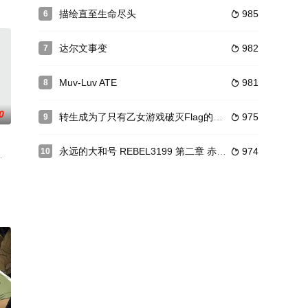
「もめ
忍物语」、「宵物语」、「余物语」、
描绘直至生命尽头
985
6

を好きになった。これで夢の高校生活が始まる…！と思いきや、彼女の話すう
妖魔から守護するべく、居候を条件に主従契約を結んだ天才くノ一・出浦白
达尔文事变
982
7

Muv-Luv ATE
981
8

0
转生成为了只有乙女游戏破灭Flag的邪恶大小姐
975
9

永远的大和号 REBEL3199 第二章 赤日的出击
974
10

的日本恐怖描写，以及各种无法预测的恐怖演出，让人背脊发冷!昭和复古连环画