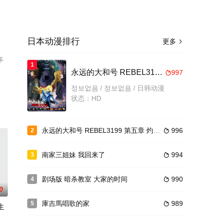
日本动漫排行
更多

手
1
永远的大和号 REBEL3199 第四章 水色之少女
997

정보없음 / 정보없음 / 日韩动漫
状态：HD
永远的大和号 REBEL3199 第五章 灼热的银河大战
996
2

南家三姐妹 我回来了
994
3

剧场版 暗杀教室 大家的时间
990
4

0
庫吉馬唱歌的家
989
5

生