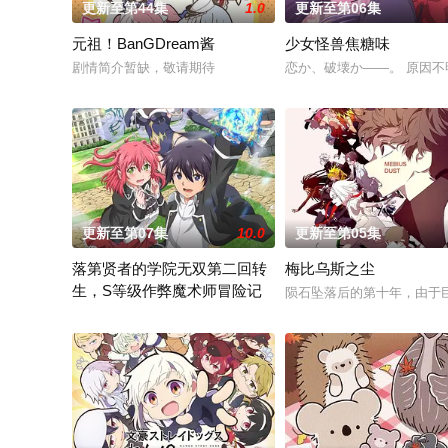
更新至第44集
1.0
更新至第06集
元祖！BanGDream酱
少女怪兽焦糖味
剧情简介暂缺，敬请期待
恋か、破壊か――。 原因
更新至第07集
10.0
更新至第05集
落第贤者的学院无双第二回转
梅比乌斯之尘
生，S等级作弊魔术师冒险记
陨石坠落后的第十年，由于巨
由绝望中转生的最强贤者，到400年后的世界一展外挂威能！