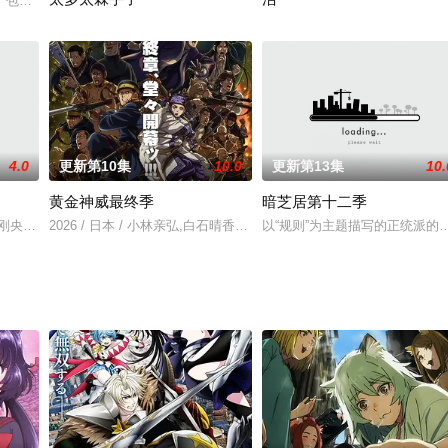
た」「デキる猫は今日も憂鬱」のGoHandsが贈る新アニメプロジェクト！
季》包含了「愚物语」、「业物语」、「抚物语」、「结物语」等番外篇,以及「
沖縄に転校した中村照秋（てーるー）は、同じクラスの喜屋武さん
平凡なサラリーマン・安海政を
4.0
更新第10集
10.0
更新第13集
10.
黄金神威最终季
暗芝居第十二季
,大塚刚央,市之濑加那,内田雄马
2026 / 日本 / 小林亲弘,白石晴香,伊藤健太郎
以“规则”为主题描写的正统派