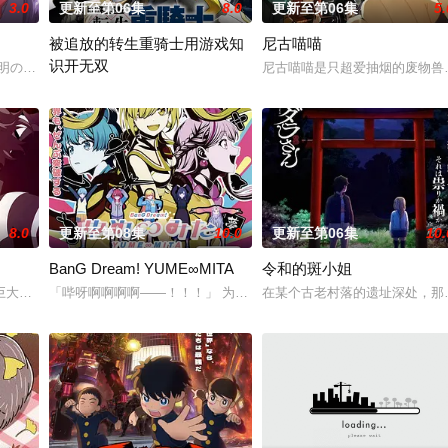
3.0
更新至第06集
8.0
更新至第06集
5.
被追放的转生重骑士用游戏知
尼古喵喵
识开无双
不明の病に悩まされている女子高生・赤石黒絵（ク
尼古喵喵是只超爱抽烟的废物兽
“重骑士”——那是一个以防御为主，吸引敌人攻击以保护队友的职业
8.0
更新至第08集
10.0
更新至第06集
10.
BanG Dream! YUME∞MITA
令和的斑小姐
大结晶释放出的神秘粒子“梅比乌斯之尘”的影响，一部分孩子获得了名为“拉姆
「哔呀啊啊啊啊——！！！」 为了乐团出道而突然集结的团员们！
在某个古老村落的遗址深处，那