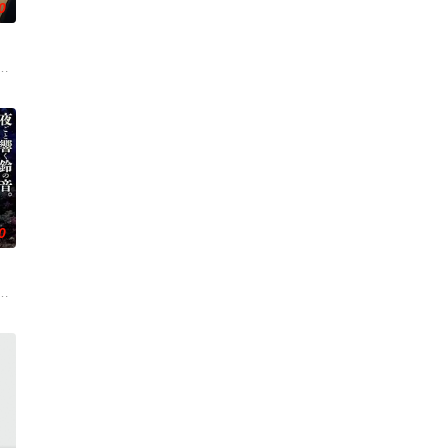
0
人！ 因为缺乏伦理与卫生观念，不是把烟头往
。然而，与其他防御职业相比，其性能缺乏灵活性，攻击性能过低，导致连等级
0
斯”的特殊能力。这些特殊能力者由于生存范
一片禁止入内的区域里，存在着被口口相传为“窥之生厄、亵之招祟”的“不可触