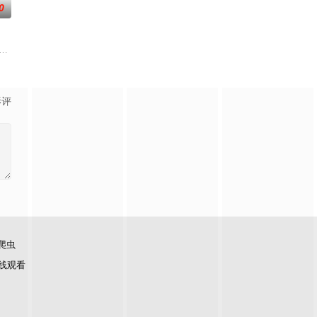
0
本剧集围绕着平凡的中学生平太郎和两个好友燕和广志展开，三人被称为“小
获得墓中“宝物”之人便能获得先人的异能，全世界为获得宝物而疯狂。无往不利
影评
爬虫
线观看