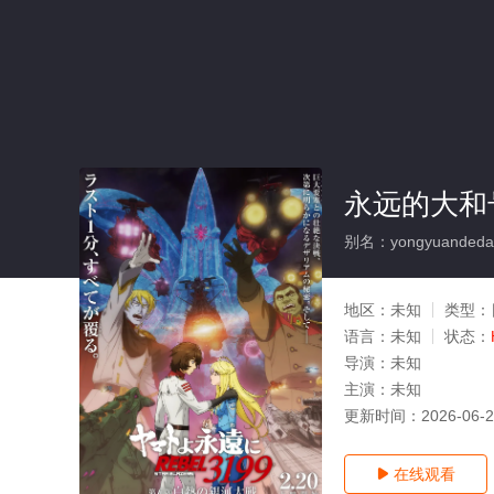
永远的大和号
别名：yongyuandedah
地区：
未知
类型：
语言：
未知
状态：
导演：
未知
主演：
未知
更新时间：
2026-06-
在线观看
