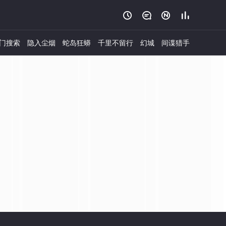




门搜索
隐入尘烟
蛇岛狂蟒
千里不留行
幻城
间谍猎手