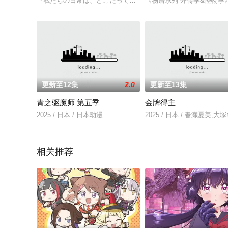
『私たちの日常は、どこだって楽しい』「好きな子がめがねを忘れ
《物语系列 外传季&怪物
更新至12集
2.0
更新至13集
青之驱魔师 第五季
金牌得主
2025 / 日本 / 日本动漫
2025 / 日本 / 春濑夏美
相关推荐