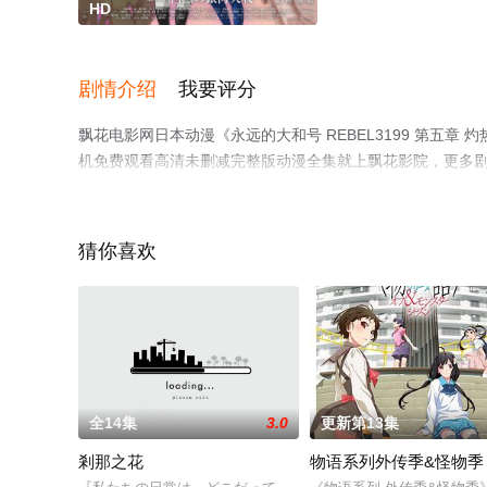
HD
剧情介绍
我要评分
飘花电影网日本动漫《永远的大和号 REBEL3199 第五
机免费观看高清未删减完整版动漫全集就上飘花影院，更多
猜你喜欢
全14集
3.0
更新第13集
剎那之花
物语系列外传季&怪物季