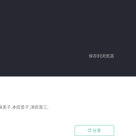
保存到浏览器
麻美子,本田贵子,津田英三,
分享
