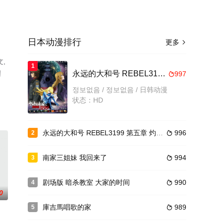
日本动漫排行
更多

,
1
目
永远的大和号 REBEL3199 第四章 水色之少女
997

免费
정보없음 / 정보없음 / 日韩动漫
状态：HD
永远的大和号 REBEL3199 第五章 灼热的银河大战
996
2

南家三姐妹 我回来了
994
3

剧场版 暗杀教室 大家的时间
990
4

0
庫吉馬唱歌的家
989
5
