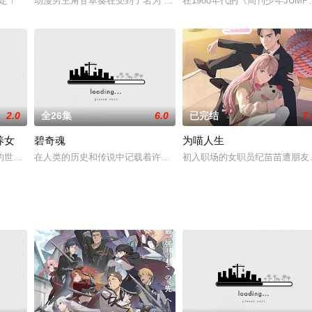
决定！
动漫男主角甘草奏在受到了名为“绝对选项”的诅咒后，会突然间在脑
在1980年代的《周刊少年JU
配音）快言快语，和她那死宅闷骚的老公十一（铃村健一 配音）似乎依然没有
2.0
全26集
6.0
已完结
7.
养女
碧奇魂
为喵人生
的世界成为神殿的青衣见习巫女的梅茵，和路兹、多莉以及孤儿院的孩子们一起
在人类的历史和传说中记载着许多妖魔鬼怪的故事，很少有人知道他
初入职场的女职员纪苗苗遭朋友陷
东山奈央,花泽香菜,小坂井祐莉绘,佐伯伊织,久野美咲,日高里菜,长江里加,指出毬亚,