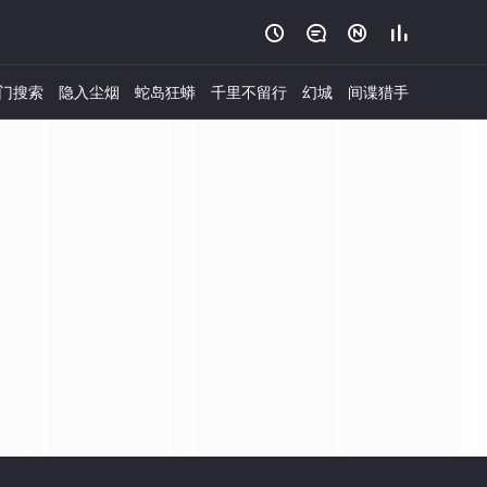




门搜索
隐入尘烟
蛇岛狂蟒
千里不留行
幻城
间谍猎手