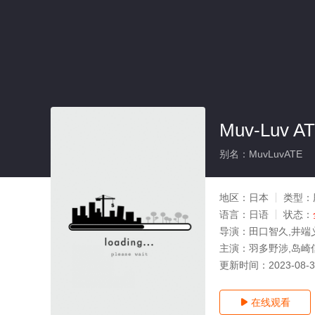
Muv-Luv A
别名：MuvLuvATE
地区：
日本
类型：
语言：
日语
状态：
导演：
田口智久,井端
主演：
羽多野涉,岛崎
更新时间：
2023-08-
在线观看
