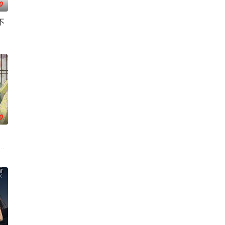
0
不
小不点三人
不利盗墓者徐浩钧，在一次任务中落入陷阱，
某款剑与魔法题材的乙女游戏世界。 这个世界
0
及身为专业
等级与既定使命。战士、格斗家、僧侣、魔法师、盗贼、商人、猎人、咒术师、
冶，原本与母亲两人过着虽清贫却幸福的生活。