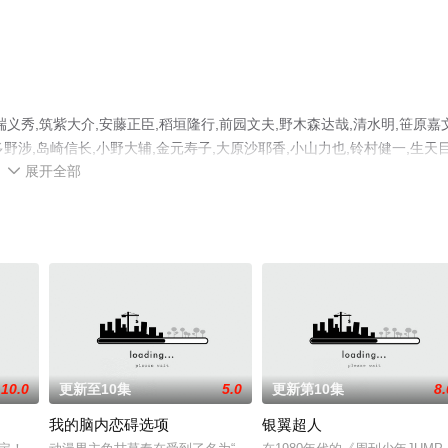
井端义秀,筑紫大介,安藤正臣,稻垣隆行,前园文夫,野木森达哉,清水明,笹原嘉文
野涉,岛崎信长,小野大辅,金元寿子,大原沙耶香,小山力也,铃村健一,生天
展开全部
,高森等演员精彩演绎的日本动漫，大结局剧情已揭晓（1-24全集），手机

息可移步至豆瓣动漫、电视猫或剧情网等平台了解。
10.0
更新至10集
5.0
更新第10集
8.
我的脑内恋碍选项
银翼超人