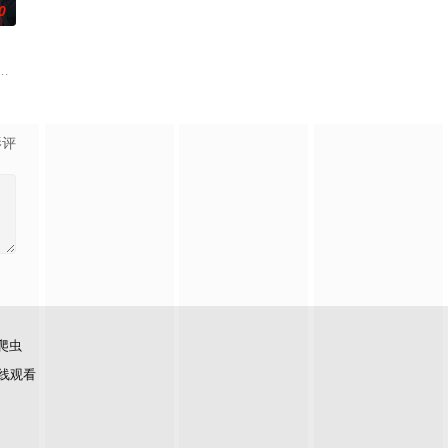
0
识在帝国军中步步高升的故事。
引至纪元前的赫梯帝国，并长期遭受娜姬雅王后的追杀，目的在于以她为祭品
游戏的门外汉
 在包含
影评
爬虫
线观看