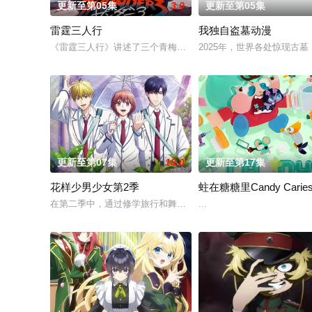
更新至第05集
3.0
更新至第05集
雷霆三人行
我独自盗墓动漫
《雷霆三人行》讲述了三个青梅竹马的挚友拼命寻找失踪少女的故
2025年，世界各处惊现古
更新至第07集
10.0
更新至第17集
花样少男少女第2季
蛀在糖糖里Candy Carie
在第二季中，通过修学旅行和舞会等在原作中广受欢迎的篇章，细
...