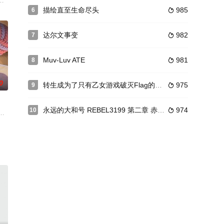
中出现选项，直到做出选择才会消失。今天在学园里也出现了“请选择①*上半身
MP》掀起革命的名作《银翼超人》为纪念诞生40周年，实现了真人电视剧化！高
描绘直至生命尽头
985
6

找到合拍的
达尔文事变
982
7

Muv-Luv ATE
981
8

0
转生成为了只有乙女游戏破灭Flag的邪恶大小姐
975
9

永远的大和号 REBEL3199 第二章 赤日的出击
974
10

制作了儿童用的圣典绘本。对书本的热情有增无减
们是真正存在的，而它们的本来面目竟然是一种植物生命体。日本传说中的荒神
害，命悬一线之际竟变成了一只猫，还被自己的老板陆承泽收养！为期一百天的奇妙“
藤原夏海