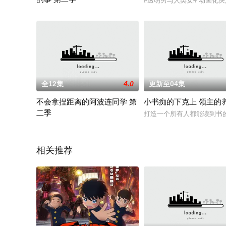
#透明男与人类女# 动画化
新的一年，搞怪夫妇们的故事继续上演。佐村薰炭（田村由香里 
全12集
4.0
更新至04集
不会拿捏距离的阿波连同学 第
小书痴的下克上 领主的
二季
打造一个所有人都能读到书
2025 / 日本 / 寺岛拓笃,水濑祈,市道真央,柿原彻也,楠木灯,
相关推荐