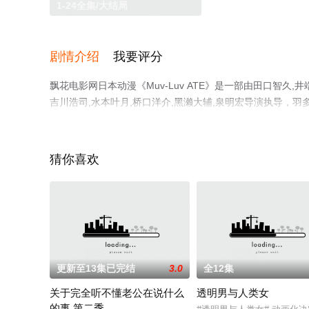
1-24全集/大结局
剧情介绍
我要评分
飘花电影网日本动漫《Muv-Luv ATE》是一部由田口智久,
吉川浩司,水本叶月,桥口洋介,黑濑大辅,泉明宏导演执导，羽多
仁美,能登麻美子,本田贵子,津田英三,高桥美佳子,植田佳奈
观看高清未删减完整版动漫全集就上飘花影院，更多剧情信
猜你喜欢
更新至13集已完结
3.0
全12集
关于完全听不懂老公在说什么
透明男与人类女
的事 第二季