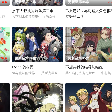
8.0
更新至第05集
9.0
更新至第05集
3.
乡下大叔成为剑圣第二季
乙女游戏世界对路人角色很
友好第二季
事。本剧集围绕着平凡的中学生平太郎和两个好友燕和广志展开，三人被称为“
墓，获得墓中“宝物”之人便能获得先人的异能，全世界为获得宝物而疯狂。无往
乡下剑术师范贝里尔·加德南特。
前世身为社畜的里昂，转生到了
10.0
更新至第07集
10.0
更新至第05集
7.
s
LV999的村民
不虐待我的继母与继姐
腻地描绘了瑞稀、佐野、中津三人之间的情感发展。此外，佐野的弟弟·森，以
剑与魔法的世界——艾斯克里亚。在这个世界里，人们生来就背负着
某个名门望族的庶女——中村美