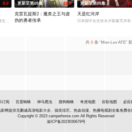
8.0
更新至第05集
10.0
更新至第05集
5.
克雷瓦提斯2：魔兽之王与虚
天是红河岸
伪的勇者传承
转生至战火纷飞的异世界，成为少女谭雅·提古雷查夫，并凭借前世的理智与知
日本国中女生铃木夕梨被咒术牵
是与各路美男子相恋，并携手击败魔王。然而，由于赛蕾丝蒂是个从未玩过乙女
勇者艾莉西亚斩杀了多雷尔将军，海登与博雷托两国的战争就此落幕。
共
0
条 “Muv-Luv ATE” 
S订阅
百度蜘蛛
神马爬虫
搜狗蜘蛛
奇虎地图
谷歌地图
必应
电影网
提供无删减高清电影大全、搞笑综艺、热血动漫、热播电视剧全集免费在
Copyright © 2023 camperhorse.com All Rights Reserved
渝ICP备2023030679号