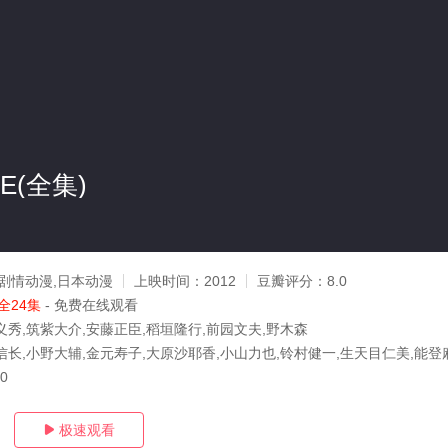
TE(全集)
剧情动漫,日本动漫
上映时间：
2012
豆瓣评分：
8.0
全24集
- 免费在线观看
义秀,筑紫大介,安藤正臣,稻垣隆行,前园文夫,野木森
信长,小野大辅,金元寿子,大原沙耶香,小山力也,铃村健一,生天目仁美,能登
30
极速观看
