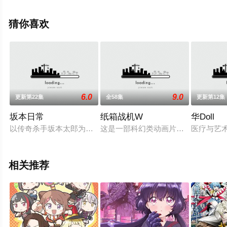
看高清未删减完整版动漫全集就上飘花影院，更多剧情信
息可移步至豆瓣动漫、电视猫或剧情网等平台了解。
猜你喜欢
6.0
9.0
更新第22集
全58集
更新第12集
坂本日常
纸箱战机W
华Doll
以传奇杀手坂本太郎为主角，金盆洗手的他与亲爱的家人平静度
这是一部科幻类动画片，描写的是20
医疗与艺
相关推荐