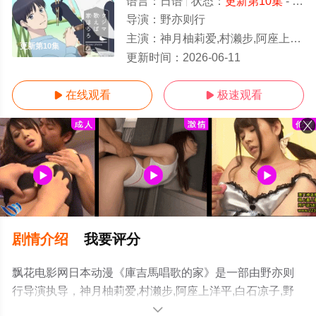
语言：
日语
状态：
更新第10集
- 免费在线观看
导演：
野亦则行
主演：
神月柚莉爱,村濑步,阿座上洋平,白石凉子,野岛裕史,稗田宁宁
更新第10集
更新时间：
2026-06-11
在线观看
极速观看


剧情介绍
我要评分
飘花电影网日本动漫《庫吉馬唱歌的家》是一部由野亦则
行导演执导，神月柚莉爱,村濑步,阿座上洋平,白石凉子,野
岛裕史,稗田宁宁等演员精彩演绎的日本动漫，手机免费观
