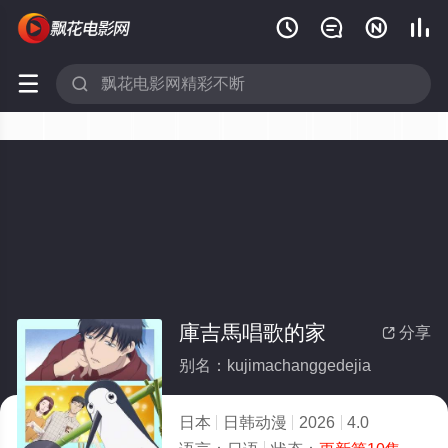






庫吉馬唱歌的家
分享

别名：kujimachanggedejia
日本
日韩动漫
2026
4.0