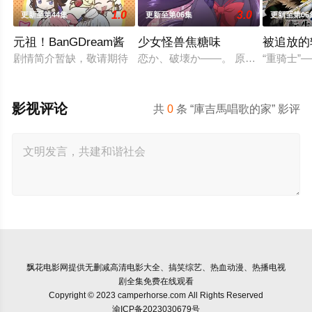
1.0
3.0
更新至第44集
更新至第06集
更新至第06
元祖！BanGDream酱
少女怪兽焦糖味
被追放的
剧情简介暂缺，敬请期待
恋か、破壊か――。 原因不明の病に
“重骑士
影视评论
共
0
条 “庫吉馬唱歌的家” 影评
飘花电影网
提供无删减高清电影大全、搞笑综艺、热血动漫、热播电视
剧全集免费在线观看
Copyright © 2023 camperhorse.com All Rights Reserved
渝ICP备2023030679号