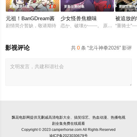
1.0
3.0
更新至第44集
更新至第06集
更新至第06
元祖！BanGDream酱
少女怪兽焦糖味
被追放的
剧情简介暂缺，敬请期待
恋か、破壊か――。 原因不明の病に
“重骑士
影视评论
共
0
条 “北斗神拳2026” 影评
飘花电影网
提供无删减高清电影大全、搞笑综艺、热血动漫、热播电视
剧全集免费在线观看
Copyright © 2023 camperhorse.com All Rights Reserved
渝ICP备2023030679号