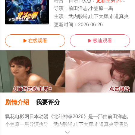
语言：
日语
状态：
更新至第14集
- 
导演：
前田洋志,小笠原一馬
主演：
武内骏辅,山下大辉,市道真央
更新至第14集
更新时间：
2026-06-26
在线观看
极速观看


剧情介绍
我要评分
飘花电影网日本动漫《北斗神拳2026》是一部由前田洋志,
小笠原一馬导演执导，武内骏辅,山下大辉,市道真央等演员
精彩演绎的日本动漫，手机免费观看高清未删减完整版动
