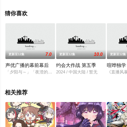
漫全集就上飘花影院，更多剧情信息可移步至豆瓣动漫、
电视猫或剧情网等平台了解。
猜你喜欢
7.0
10.0
更新至12集
更新至12集
更新至12集
声优广播的幕前幕后
约会大作战 第五季
喧哗独学
「夕阳与～」「夜澄的！预备——」「「高中生广播～！」」碰
2024 / 中国大陆 / 暂无
《直播风
相关推荐