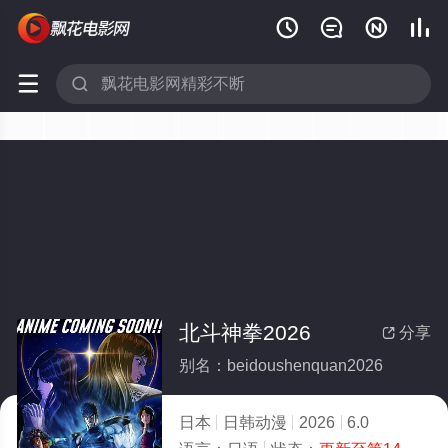






北斗神拳2026
分享

别名：beidoushenquan2026
日本
日韩动漫
2026
6.0