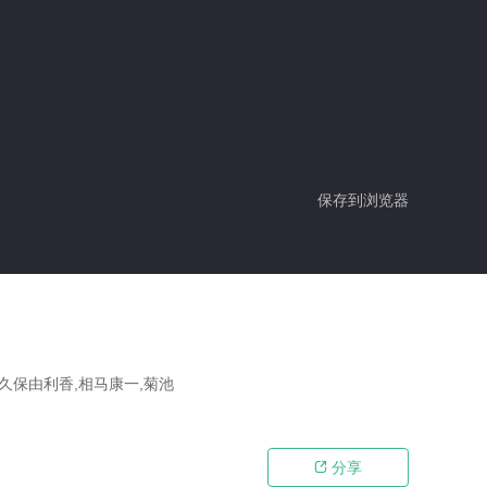
保存到浏览器
,久保由利香,相马康一,菊池
分享
