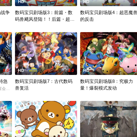
5.0
HD
7.0
HD
5.
的战争
数码宝贝剧场版3：前篇・数
数码宝贝剧场版4：超恶魔
码兽飓风登陆！！后篇・超绝
的反击
进化！
……这与三年后被选召的孩子们的故事有什么联系呢？本故事情节跌荡起伏，滚
数码蛋，这只蛋破壳后，出生了一只数码宝贝，它疯狂地吞噬着整个电力网络系
在纽约出现了一只神秘的数码兽，他利用自己特殊的力量将太一、阿
三年前在网络世界被奥米加兽打
9.0
HD
1.0
HD
1.
特急
数码宝贝剧场版7：古代数码
数码宝贝剧场版8：究极力
兽复活
量！爆裂模式发动
宴会，令留姬很生气，在留姬训启人时，出现了一只奇怪的究极体数码暴龙——
秀丽的冲绳，在海边，他和阿海（佐伯鹏 配音）一起救下了一位名为美波（三石
拓也他们到了数码世界的一个浮起的岛，这个岛上的人型数码精灵和
数码暴龙剧场中最短的一个，讲