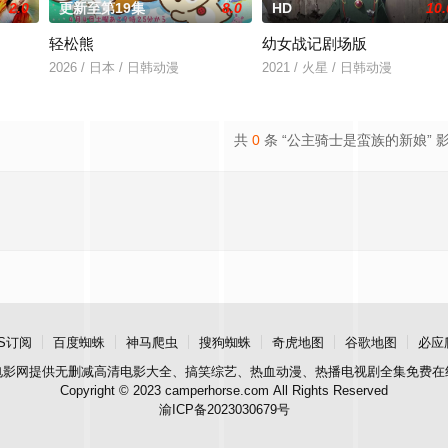
2.0
更新至第19集
8.0
HD
10.
轻松熊
幼女战记剧场版
生命体「数码兽」，主机「世界树」管理这个世界的全部。不过、为了建立新数
2026 / 日本 / 日韩动漫
2021 / 火星 / 日韩动漫
共
0
条 “公主骑士是蛮族的新娘” 
S订阅
百度蜘蛛
神马爬虫
搜狗蜘蛛
奇虎地图
谷歌地图
必应
电影网
提供无删减高清电影大全、搞笑综艺、热血动漫、热播电视剧全集免费在
Copyright © 2023 camperhorse.com All Rights Reserved
渝ICP备2023030679号