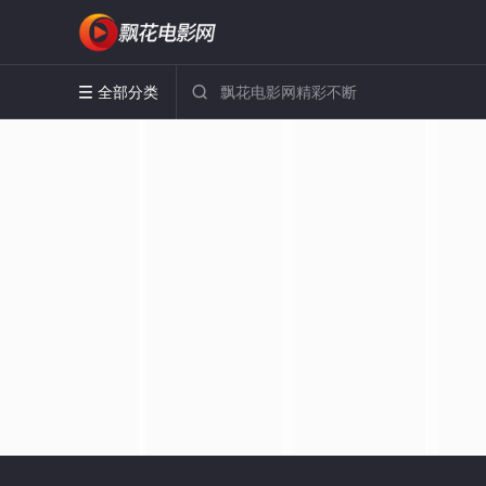
全部分类

