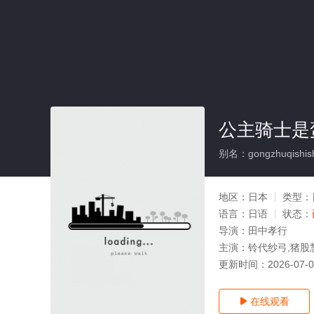
公主骑士是
别名：gongzhuqishish
地区：
日本
类型：
语言：
日语
状态：
导演：
田中孝行
主演：
铃代纱弓,猪股
更新时间：
2026-07-
在线观看
