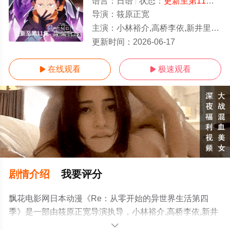
语言：
日语
状态：
更新至第11集
- 
导演：
筱原正宽
主演：
小林裕介,高桥李依,新井里美,村川梨衣,江口拓也,植田佳奈,铃木绘理,菲鲁兹·蓝,杉田智和,河西健吾,小原好美
更新至第11集
更新时间：
2026-06-17
在线观看
极速观看


剧情介绍
我要评分
飘花电影网日本动漫《Re：从零开始的异世界生活第四
季》是一部由筱原正宽导演执导，小林裕介,高桥李依,新井
里美,村川梨衣,江口拓也,植田佳奈,铃木绘理,菲鲁兹·蓝,杉田
