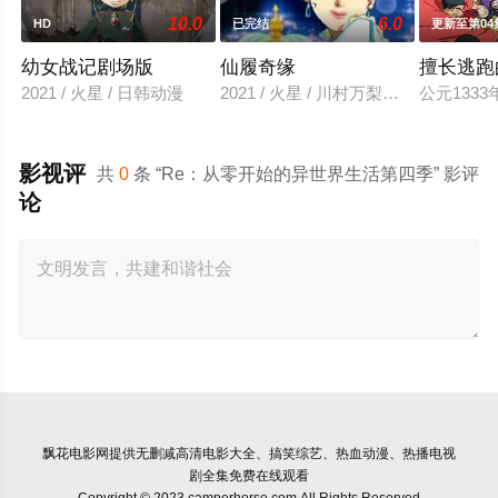
10.0
6.0
HD
已完结
更新至第04
幼女战记剧场版
仙履奇缘
擅长逃跑
2021 / 火星 / 日韩动漫
2021 / 火星 / 川村万梨阿,菊池正美
公元13
影视评
共
0
条 “Re：从零开始的异世界生活第四季” 影评
论
飘花电影网
提供无删减高清电影大全、搞笑综艺、热血动漫、热播电视
剧全集免费在线观看
Copyright © 2023 camperhorse.com All Rights Reserved