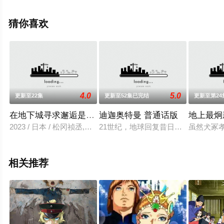
智和,河西健吾,小原好美等演员精彩演绎的日本动漫，手机
免费观看高清未删减完整版动漫全集就上飘花影院，更多
猜你喜欢
剧情信息可移步至豆瓣动漫、电视猫或剧情网等平台了
解。
4.0
5.0
更新至22集
更新至52集已完结
更新至第2
在地下城寻求邂逅是否搞错了什么 第四季
迪迦奥特曼 普通话版
地上最炯
2023 / 日本 / 松冈祯丞,水濑祈,内田真礼,细谷佳正,赤崎千夏
21世纪，地球回复昔日的和平，但此
虽然犬冢
相关推荐