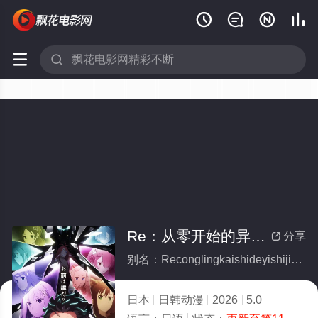






Re：从零开始的异世界生活第四季
分享

别名：Reconglingkaishideyishijieshenghuodisiji
日本
日韩动漫
2026
5.0