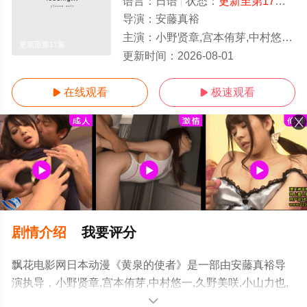
语言：
日语
状态：
更新至第17集
- 
导演：
安藤真裕
主演：
小野贤章,宫本侑芽,中村悠一,久野美咲,小山力也,本田贵子,岛袋美由利,诹访部顺一
更新至第17集
更新时间：
2026-08-01
在线观看
极速观看


剧情介绍
我要评分
飘花电影网日本动漫《黄泉的使者》是一部由安藤真裕导
演执导，小野贤章,宫本侑芽,中村悠一,久野美咲,小山力也,
本田贵子,岛袋美由利,诹访部顺一等演员精彩演绎的日本动
