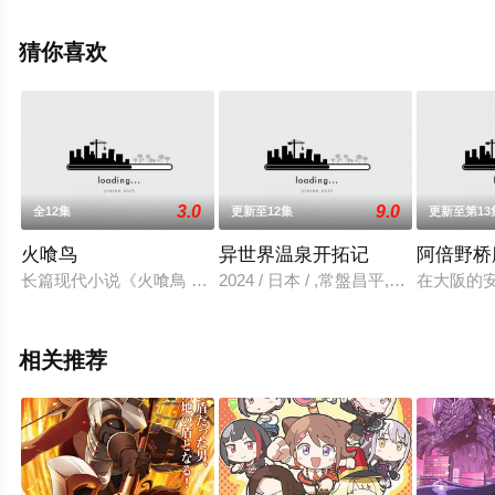
漫，手机免费观看高清未删减完整版动漫全集就上飘花影
院，更多剧情信息可移步至豆瓣动漫、电视猫或剧情网等
猜你喜欢
平台了解。
3.0
9.0
全12集
更新至12集
更新至第1
火喰鸟
异世界温泉开拓记
阿倍野桥
长篇现代小说《火喰鳥 羽州ぼろ鳶組》动画化决定！
2024 / 日本 / ,常盤昌平,三宅麻
在大阪的
相关推荐