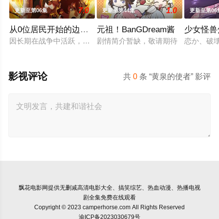
7.0
1.0
更新至第06集
更新至第44集
更新至第06
从0位居民开始的边境领主大人
元祖！BanGDream酱
少女怪兽
因长期在战争中活跃，而被称为〝救国英雄〞的男人——迪亚斯
剧情简介暂缺，敬请期待
恋か、破
影视评论
共
0
条 “黄泉的使者” 影评
飘花电影网
提供无删减高清电影大全、搞笑综艺、热血动漫、热播电视
剧全集免费在线观看
Copyright © 2023 camperhorse.com All Rights Reserved
渝ICP备2023030679号