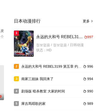
日本动漫排行
更多

,麦
1
漫全
永远的大和号 REBEL3199 第四章 水色之少女
997

정보없음 / 정보없음 / 日韩动漫
状态：HD
永远的大和号 REBEL3199 第五章 灼热的银河大战
996
2

南家三姐妹 我回来了
994
3

剧场版 暗杀教室 大家的时间
990
4

0
庫吉馬唱歌的家
989
5
