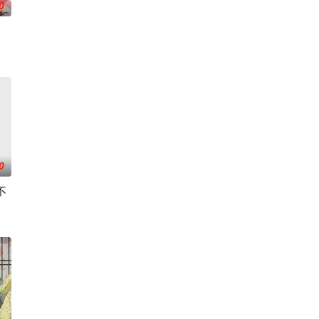
0
触碰之物”。世代担任山神守护的三十木谷家
的迷途犬们，热热闹闹、鸡飞狗跳的日常世界！
0
不
小不点三人
不利盗墓者徐浩钧，在一次任务中落入陷阱，
某款剑与魔法题材的乙女游戏世界。 这个世界