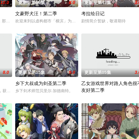
10.0
更新至第06集
8.0
更新至第43集
3.
文豪野犬汪！第二季
考拉绘日记
！
那一片禁止入内的区域里，存在着被口口相传为“窥之生厄、亵之招祟”的“不可
欢迎来到以虚构都市「横滨」为舞台，一众如同疯跑乱咬、四处乱窜
剧情简介暂缺，敬请期待
8.0
更新至第05集
9.0
更新至第05集
3.
乡下大叔成为剑圣第二季
乙女游戏世界对路人角色很
友好第二季
事。本剧集围绕着平凡的中学生平太郎和两个好友燕和广志展开，三人被称为“
墓，获得墓中“宝物”之人便能获得先人的异能，全世界为获得宝物而疯狂。无往
乡下剑术师范贝里尔·加德南特。
前世身为社畜的里昂，转生到了