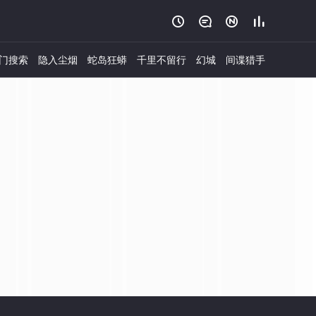




门搜索
隐入尘烟
蛇岛狂蟒
千里不留行
幻城
间谍猎手