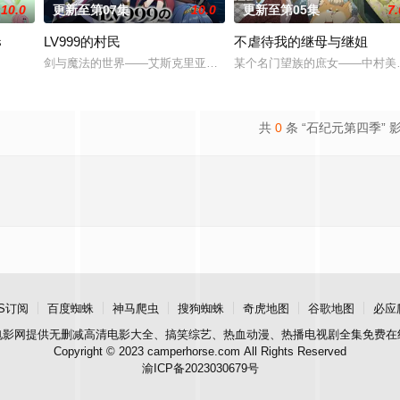
10.0
更新至第07集
10.0
更新至第05集
7.
s
LV999的村民
不虐待我的继母与继姐
腻地描绘了瑞稀、佐野、中津三人之间的情感发展。此外，佐野的弟弟·森，以
剑与魔法的世界——艾斯克里亚。在这个世界里，人们生来就背负着
某个名门望族的庶女——中村美
共
0
条 “石纪元第四季” 
S订阅
百度蜘蛛
神马爬虫
搜狗蜘蛛
奇虎地图
谷歌地图
必应
电影网
提供无删减高清电影大全、搞笑综艺、热血动漫、热播电视剧全集免费在
Copyright © 2023 camperhorse.com All Rights Reserved
渝ICP备2023030679号