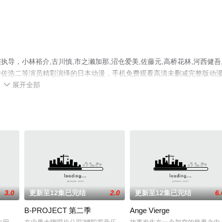
，小林裕介,古川慎,市之濑加那,沼仓爱美,佐藤元,高桥花林,河西健吾
儿,游佐浩二等演员精彩演绎的日本动漫，手机免费观看高清未删减完整版动
展开全部
或剧情网等平台了解。

3.0
更新至12集已完结
2.0
更新至12集已完结
6.
B-PROJECT 第二季
Ange Vierge