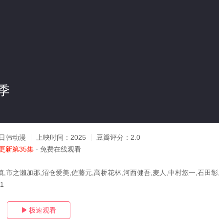
季
日韩动漫
上映时间：
2025
豆瓣评分：
2.0
更新第35集
- 免费在线观看
慎,市之濑加那,沼仓爱美,佐藤元,高桥花林,河西健吾,麦人,中村悠一,石田彰
11
极速观看
