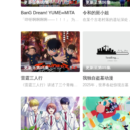
更新至第08集
10.0
更新至第06集
BanG Dream! YUME∞MITA
令和的斑小姐
「哔呀啊啊啊啊——！！！」 为了乐团出道而突然集结的团员们
在某个古老村落的遗址深处，
更新至第05集
3.0
更新至第05集
雷霆三人行
我独自盗墓动漫
《雷霆三人行》讲述了三个青梅竹马的挚友拼命寻找失踪少女的故
2025年，世界各处惊现古