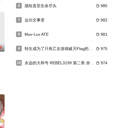
队舰长——萩
主人龙介。这条他救下的狗的名字也成为了之后
空翼。她和所负责的偶像组合“B-PROJECT”的成员们一同
，这里被分为五个部分，人类所居住的地球、诸神的红色世界、理性与科学统
描绘直至生命尽头
985
6

达尔文事变
982
7

Muv-Luv ATE
981
8

0
转生成为了只有乙女游戏破灭Flag的邪恶大小姐
975
9

永远的大和号 REBEL3199 第二章 赤日的出击
974
10

仓库中偶然看见了一把星型吉他、她心中那股封闭
这里有着被剧团成员们称之为天鹅绒之路的圣地。身为原舞台演员、因一纸来
E」之上，变成萌萌三头身的少女乐队们，再度集结！「Poppin&a