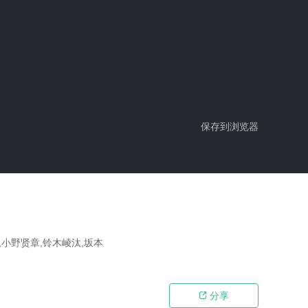
保存到浏览器
,小野贤章,铃木崚汰,坂本
分享
