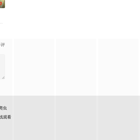
0
及身为专业
等级与既定使命。战士、格斗家、僧侣、魔法师、盗贼、商人、猎人、咒术师、
冶，原本与母亲两人过着虽清贫却幸福的生活。
影评
爬虫
线观看