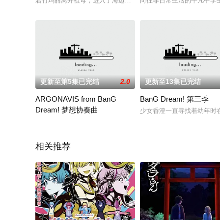
若竹玛丽离开祖母，进入了海边的全寄宿制名门女校就读，在去
向往非日常生活的平凡中学生
更新至第5集已完结
2.0
更新至13集已完结
ARGONAVIS from BanG
BanG Dream! 第三季
Dream! 梦想协奏曲
少女香澄一直寻找着幼年时
2020 / 日本 / 七星莲：伊藤昌弘,五稜结人：日向大辅,的场航海
相关推荐