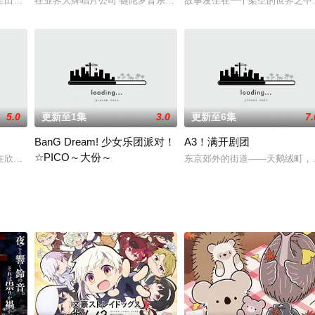
学校的途中，她看到了一位伫立在鸽群中的少女。原来那位少女是入侵地球的舰
田中幸雄，某日救了一只偶然遇上的名叫“BECK”的怪狗，因而结识了狗的
在业界大牌唱片公司“犍陀罗音乐”，以A&amp;R身份就职的主人公·澄
故事发生在一个架空的世界之中
5.0
更新至1集
3.0
更新至6集
7.
BanG Dream! 少女乐团派对！
A3！满开剧团
☆PICO～大份～
在欣赏星空时所感受到的那股星之鼓动……直至高中入学后不久，香澄在古物商
东京郊外的街道——天鹅绒町，
：前田诚二
在少女乐队们之间，不为人熟知的那个圣地——livehouse「CiRCL