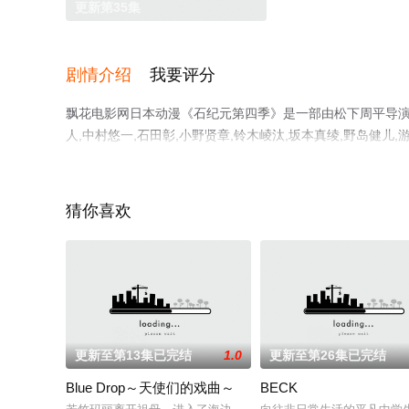
更新第35集
剧情介绍
我要评分
飘花电影网日本动漫《石纪元第四季》是一部由松下周平导演执导
人,中村悠一,石田彰,小野贤章,铃木崚汰,坂本真绫,野岛健
集就上飘花影院，更多剧情信息可移步至豆瓣动漫、电视猫
猜你喜欢
更新至第13集已完结
1.0
更新至第26集已完结
Blue Drop～天使们的戏曲～
BECK