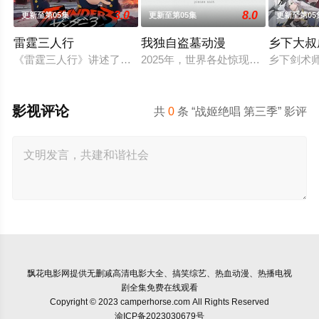
3.0
8.0
更新至第05集
更新至第05集
更新至第05
雷霆三人行
我独自盗墓动漫
乡下大叔
《雷霆三人行》讲述了三个青梅竹马的挚友拼命寻找失踪少女的
2025年，世界各处惊现古墓，获得
乡下剑术
影视评论
共
0
条 “战姬绝唱 第三季” 影评
飘花电影网
提供无删减高清电影大全、搞笑综艺、热血动漫、热播电视
剧全集免费在线观看
Copyright © 2023 camperhorse.com All Rights Reserved
渝ICP备2023030679号