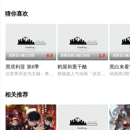
水树奈奈,高垣彩阳,日笠阳子,南条爱乃,茅野爱衣,井口裕香,
小松未可子,东山奈央,赤崎千夏,石川英郎,保志总一朗,赤羽
猜你喜欢
根健治,濑户麻沙等演员精彩演绎的日本动漫，大结局剧情
已揭晓（1-13全集），手机免费观看高清未删减完整版动
漫全集就上飘花影院，更多剧情信息可移步至豆瓣动漫、
电视猫或剧情网等平台了解。
6.0
1.0
更新至19集已完结
更新至第13集已完结
更新至12集
黑塔利亚 第6季
鹤屋和熏干酪
黑白来看
以世界历史为主轴，将多个国家以及该国的文化以及风土民情拟
根据超人气动画『凉宫春日的忧郁』的
动画第2期
相关推荐