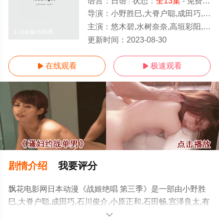
语言：
日语
状态：
全13集
- 免费在线观看
导演：
小野胜巳,大脊户聪,成田巧,石川俊介,小原正和,石田畅,宫泽良太,
主演：
悠木碧,水树奈奈,高垣彩阳,日笠阳子,南条爱乃,茅野爱衣,井口裕香,小松未可子,东山奈央,赤崎千夏,石川英郎,保志总
1-13全集/大结局
更新时间：
2023-08-30
在线观看
极速观看


剧情介绍
我要评分
飘花电影网日本动漫《战姬绝唱 第三季》是一部由小野胜
巳,大脊户聪,成田巧,石川俊介,小原正和,石田畅,宫泽良太,有
江勇树,小野田雄亮,小林孝志,畠山茂树导演执导，悠木碧,
