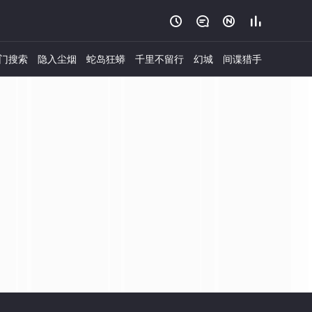




门搜索
隐入尘烟
蛇岛狂蟒
千里不留行
幻城
间谍猎手