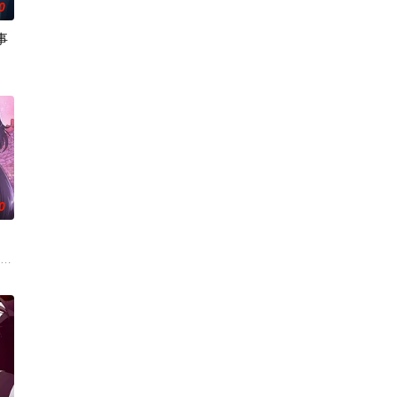
0
事
岛指出漫
交给我，你们先走吧！」，
魔国联邦，开始朝着实现人类与魔物能够共同生活的世界「人魔共荣圈」迈进
0
二瓶顶级
の病に悩まされている女子高生・赤石黒絵（ク