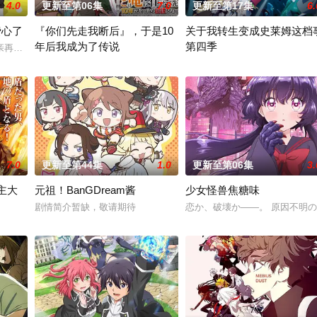
4.0
更新至第06集
7.0
更新至第17集
6.
费心了
『你们先走我断后』，于是10
关于我转生变成史莱姆这档
年后我成为了传说
第四季
狸太》。国文老师手岛斥责她是浪费生命、声称漫画都是虚构，在没收漫画后，手
亲再婚而搬家。 但让她没想到的是，竟多了四个弟
面对庞大的魔神大军，为了回避全灭危机，勒库对伙伴们说出「这边
举办开国祭并与各国缔结邦交的
7.0
更新至第44集
1.0
更新至第06集
3.
主大
元祖！BanGDream酱
少女怪兽焦糖味
圆的丰厚遗产和一封遗书。在遗书中他宣布，只有以“盲饮”方式猜中他指定的十
剧情简介暂缺，敬请期待
恋か、破壊か――。 原因不明
称为〝救国英雄〞的男人——迪亚斯。