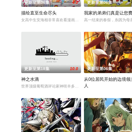
更新至第06集
4.0
更新至第06集
描绘直至生命尽头
我家的弟弟们真是让您
女高中生安海相非常喜欢看漫画，尤其是 ☆野0 的《机器太与
高一结束的春假，糸因为母
更新至第18集
10.0
更新至第06集
神之水滴
从0位居民开始的边境领
人
世界顶级葡萄酒评论家神咲丰多香去世以后，留下了价值20亿日
因长期在战争中活跃，而被