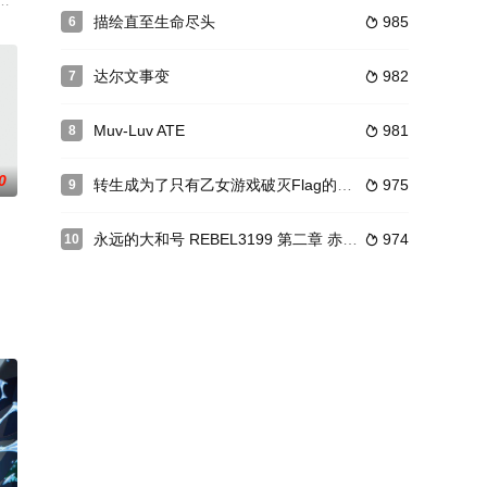
绝对王者「彩
布第二季动画化
外表和作风让他在女生间有着极高的人气。某日，接到姐姐片仓铃子（远藤久美
远子（花泽香菜 配音），拥有常人不曾知晓的秘密。她从小对文学具有极高的鉴
描绘直至生命尽头
985
6

达尔文事变
982
7

Muv-Luv ATE
981
8

0
转生成为了只有乙女游戏破灭Flag的邪恶大小姐
975
9

永远的大和号 REBEL3199 第二章 赤日的出击
974
10

所导致的灾难。 被侵蚀的文学书，会逐渐地
泉街的温泉精灵・箱根，由于经过漫长的沉睡她的外形变成了幼女！碰巧看到了