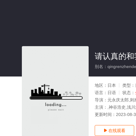
请认真的和
别名：qingrenzhendeh
地区：
日本
类型：
语言：
日语
状态：
导演：
元永庆太郎,则
主演：
,神谷浩史,浅
更新时间：
2023-08-
在线观看
