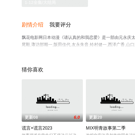
1-12全集/大结局
剧情介绍
我要评分
飘花电影网日本动漫《请认真的和我恋爱》是一部由元永庆太郎,
尾毅,诹访部顺一,阪田佳代,友永朱音,铃村健一,西泽广香,山
12全集），手机免费观看高清未删减完整版动漫全集就上飘
猜你喜欢
更新08
6.0
更新20
谎言×谎言2023
MIX明青故事第二季