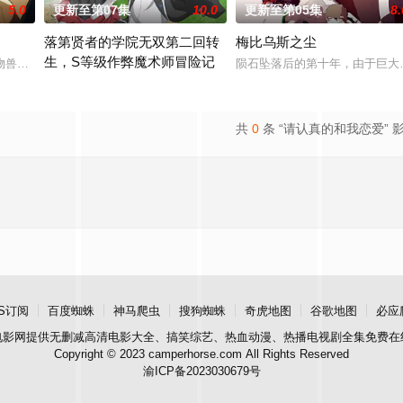
5.0
更新至第07集
10.0
更新至第05集
8.
落第贤者的学院无双第二回转
梅比乌斯之尘
生，S等级作弊魔术师冒险记
物兽人！ 因为缺乏伦理与卫生观念，不是把烟头往
陨石坠落后的第十年，由于巨大
职业。然而，与其他防御职业相比，其性能缺乏灵活性，攻击性能过低，导致连
由绝望中转生的最强贤者，到400年后的世界一展外挂威能！
共
0
条 “请认真的和我恋爱” 
S订阅
百度蜘蛛
神马爬虫
搜狗蜘蛛
奇虎地图
谷歌地图
必应
电影网
提供无删减高清电影大全、搞笑综艺、热血动漫、热播电视剧全集免费在
Copyright © 2023 camperhorse.com All Rights Reserved
渝ICP备2023030679号