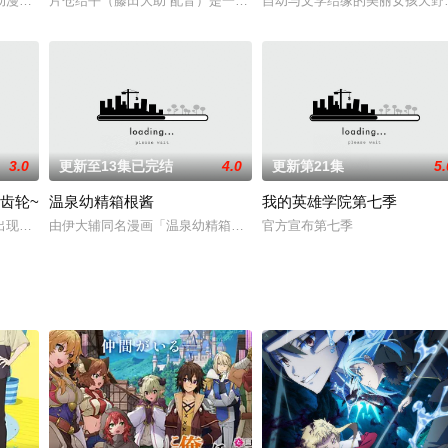
绯吕斗于学园岛入学测验以历代最佳成绩脱颖而出，又于转学首日，击败去年的
画《MIX》的TV动画《MIX MEISEI STORY》（MIX明青物语）官方宣
片仓结平（藤田大助 配音）是一个个性开朗的高中三年级生，帅气的
自幼与文学结缘的美丽女孩天野
3.0
更新至13集已完结
4.0
更新第21集
5.
齿轮~
温泉幼精箱根酱
我的英雄学院第七季
的同名漫画。
现了文学书全部被染黑的怪异现象。 这是由书中带着负面情绪诞生的“侵蚀者”
由伊大辅同名漫画「温泉幼精箱根酱」改编而来电视动画。降临到温
官方宣布第七季