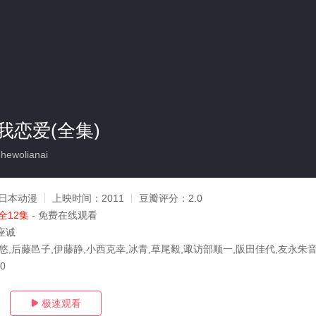
我恋爱(全集)
ewolianai
日本动漫
上映时间：
2011
豆瓣评分：
2.0
全12集
- 免费在线观看
座诚
川悠,后藤邑子,伊藤静,小西克幸,冰青,草尾毅,诹访部顺一,阪田佳代,友永朱音
30
极速观看
