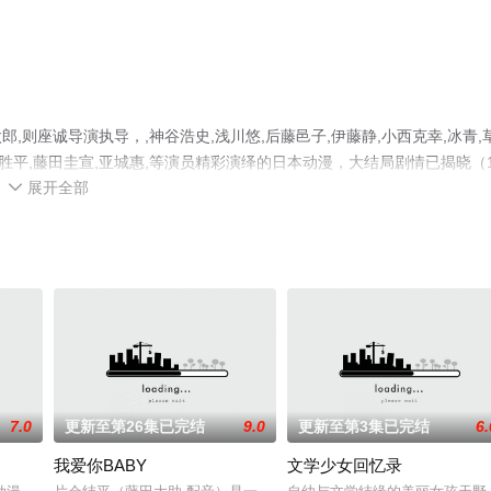
则座诚导演执导，,神谷浩史,浅川悠,后藤邑子,伊藤静,小西克幸,冰青,
口胜平,藤田圭宣,亚城惠,等演员精彩演绎的日本动漫，大结局剧情已揭晓（1
展开全部
花影院，更多剧情信息可移步至豆瓣动漫、电视猫或剧情网等平台了解。

7.0
更新至第26集已完结
9.0
更新至第3集已完结
6.
我爱你BABY
文学少女回忆录