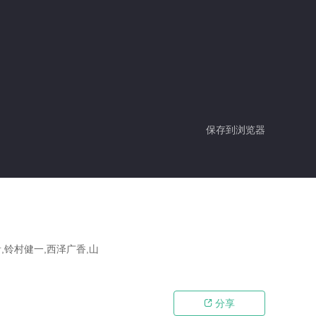
保存到浏览器
,铃村健一,西泽广香,山
分享
