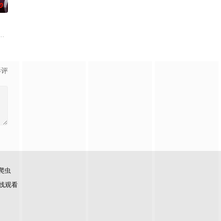
0
结晶释放出的神秘粒子“梅比乌斯之尘”的影响，一部分孩子获得了名为“拉姆斯
等级都难以
影评
爬虫
线观看