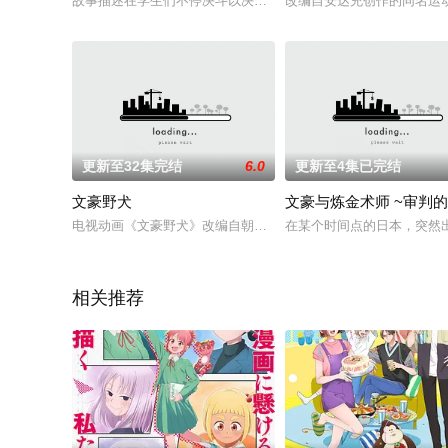
故事描述在学生们不停决斗以决定阶级的学园岛上，男主角筱原
改编自安达充创作的同名运动漫
更新至32集完结
6.0
更新至4集已完结
文豪野犬
文豪与炼金术师 ~审判的
电视动画《文豪野犬》改编自朝雾卡夫卡原作，春河35负责作画
在某个时间点的日本，突然出
相关推荐