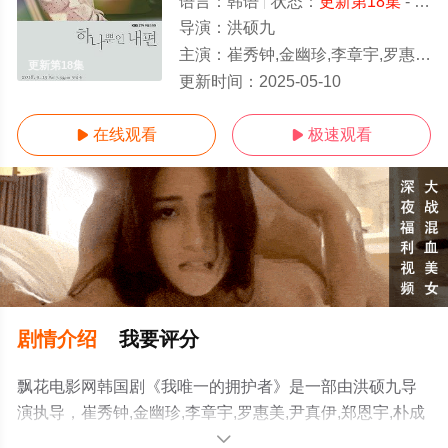
语言：
韩语
状态：
更新第18集
- 免费在线观看
导演：
洪硕九
主演：
崔秀钟,金幽珍,李章宇,罗惠美,尹真伊,郑恩宇,朴成焄,李斗日,林艺珍,???,朴相元,车华妍,李惠淑,陈庆,???
更新第18集
更新时间：
2025-05-10
在线观看
极速观看


剧情介绍
我要评分
飘花电影网韩国剧《我唯一的拥护者》是一部由洪硕九导
演执导，崔秀钟,金幽珍,李章宇,罗惠美,尹真伊,郑恩宇,朴成
焄,李斗日,林艺珍,???,朴相元,车华妍,李惠淑,陈庆,???,李承
