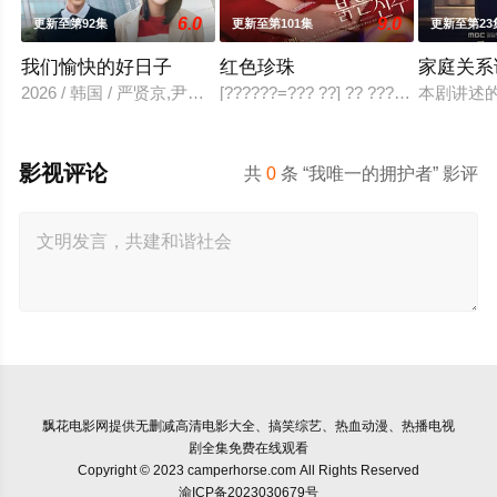
6.0
9.0
更新至第92集
更新至第101集
更新至第23
我们愉快的好日子
红色珍珠
家庭关系
2026 / 韩国 / 严贤京,尹仲勋,申正允,尹多英,金惠玉,鲜于在德,
[??????=??? ??] ?? ???? ?? ?? ??? ?
本剧讲述
影视评论
共
0
条 “我唯一的拥护者” 影评
飘花电影网
提供无删减高清电影大全、搞笑综艺、热血动漫、热播电视
剧全集免费在线观看
Copyright © 2023 camperhorse.com All Rights Reserved
渝ICP备2023030679号