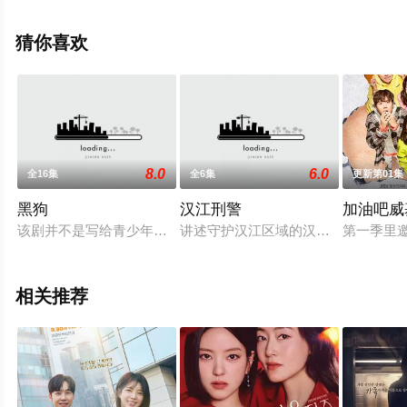
亨,金秋月,???,等演员精彩演绎的韩国电视剧，手机免费观
看高清未删减完整版电视剧全集就上飘花影院，热播电视
猜你喜欢
剧提前免费观看，更多剧情信息可移步至豆瓣电视剧、电
视猫或剧情网等平台了解。
8.0
6.0
全16集
全6集
更新第01集
黑狗
汉江刑警
加油吧威
该剧并不是写给青少年的校园剧，而是写给我们大家的职场剧，
讲述守护汉江区域的汉江警察队打击
第一季里
相关推荐