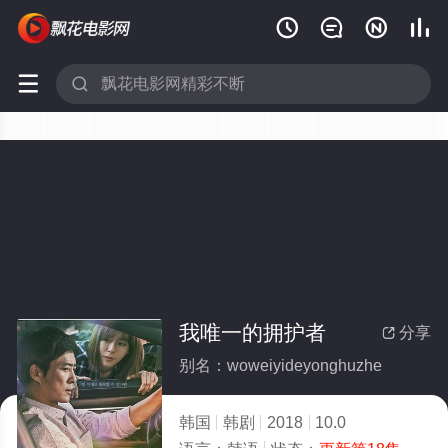






我唯一的拥护者
分享

别名：woweiyideyonghuzhe
韩国
韩剧
2018
10.0