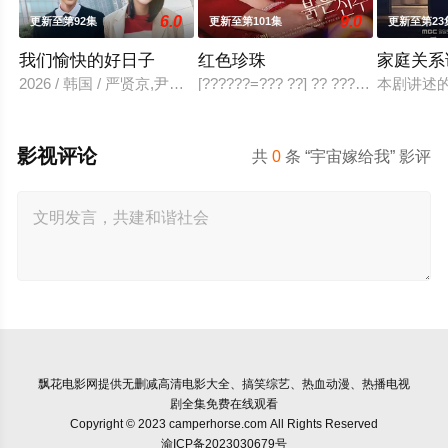
6.0
9.0
更新至第92集
更新至第101集
更新至第23
我们愉快的好日子
红色珍珠
家庭关系
2026 / 韩国 / 严贤京,尹仲勋,申正允,尹多英,金惠玉,鲜于在德,
[??????=??? ??] ?? ???? ?? ?? ??? ?
本剧讲述
影视评论
共
0
条 “宇宙嫁给我” 影评
飘花电影网
提供无删减高清电影大全、搞笑综艺、热血动漫、热播电视
剧全集免费在线观看
Copyright © 2023 camperhorse.com All Rights Reserved
渝ICP备2023030679号