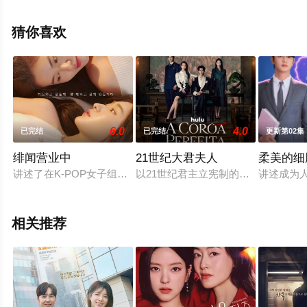
机免费观看高清未删减完整版电视剧全集就上飘花影院，
热播电视剧提前免费观看，更多剧情信息可移步至豆瓣电
猜你喜欢
视剧、电视猫或剧情网等平台了解。
6.0
4.0
已完结
已完结
更新第02集
绯闻营业中
21世纪大君夫人
柔美的细
讲述了在K-POP女子组合系统中处于不同权力位置的4名女性努
以21世纪君主立宪制的韩国为背景，
讲述成为
相关推荐