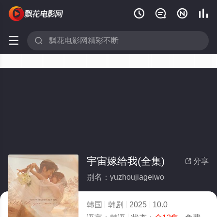






宇宙嫁给我(全集)
分享

别名：yuzhoujiageiwo
韩国
韩剧
2025
10.0