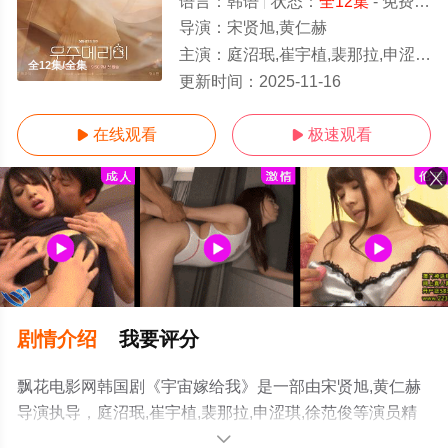
语言：
韩语
状态：
全12集
- 免费在线观看
导演：
宋贤旭,黄仁赫
主演：
庭沼珉,崔宇植,裴那拉,申涩琪,徐范俊
全12集/全集
更新时间：
2025-11-16
在线观看
极速观看


剧情介绍
我要评分
飘花电影网韩国剧《宇宙嫁给我》是一部由宋贤旭,黄仁赫
导演执导，庭沼珉,崔宇植,裴那拉,申涩琪,徐范俊等演员精
彩演绎的韩国电视剧，大结局剧情已揭晓（全12集），手
