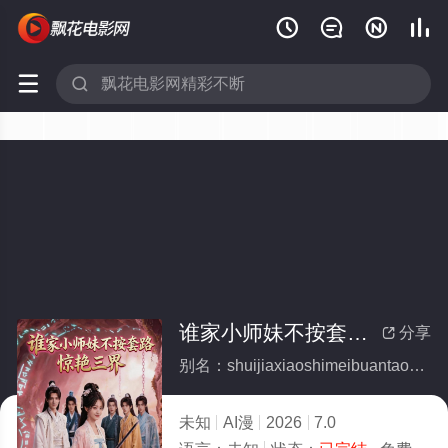






谁家小师妹不按套路惊艳三界(全集)
分享

别名：shuijiaxiaoshimeibuantaolujingyansanjie
未知
AI漫
2026
7.0