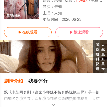
语言：
未知
状态：
已完结
- 免费在线观看
导演：
未知
主演：
未知
已完结/全集
更新时间：
2026-06-23
在线观看
极速观看


剧情介绍
我要评分
飘花电影网爽剧《谁家小师妹不按套路惊艳三界》是一部
由知名导演执导，众多演员精彩演绎的热播电视剧，大结
局剧情已揭晓（已完结），手机免费观看高清未删减完整
