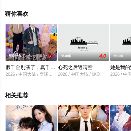
版电视剧全集就上飘花影院，热播电视剧提前免费观看，
更多剧情信息可移步至豆瓣电视剧、电视猫或剧情网等平
猜你喜欢
台了解。
1.0
4.0
更新全集
全30集
全60集
假千金别演了，真千金你惹不起
心死之后遇晴空
她是我的
2026 / 中国大陆 / 李泽宇＆芷芃
2026 / 中国大陆 / 短剧
2026 / 
相关推荐