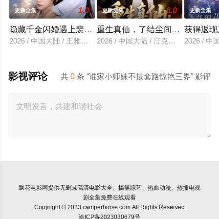
1.0
6.0
更新全集
更新全集
更新全集
隐藏千金闪婚遇上裴先生
重生真仙，了结尘间恩怨
获得返现
2026 / 中国大陆 / 王雅清＆朱城玮
2026 / 中国大陆 / 汪克强＆田诗园
2026 /
影视评论
共
0
条 “谁家小师妹不按套路惊艳三界” 影评
飘花电影网
提供无删减高清电影大全、搞笑综艺、热血动漫、热播电视
剧全集免费在线观看
Copyright © 2023 camperhorse.com All Rights Reserved
渝ICP备2023030679号