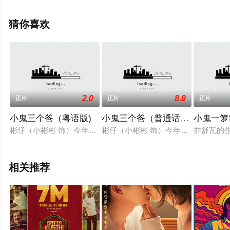
柏,林在培,检场,等演员精彩演绎的台湾电影，手机免费观看
高清未删减完整版电影大全就上飘花影院，更多剧情信息
猜你喜欢
可移步至豆瓣电影、电视猫或剧情网等平台了解。
2.0
8.0
正片
正片
正片
小鬼三个爸（粤语版)
小鬼三个爸（普通话版)
小鬼一箩
彬仔（小彬彬 饰）今年7岁了，天生异常顽皮捣蛋的他并不受人
彬仔（小彬彬 饰）今年7岁了，天
乔舒瓦的
相关推荐