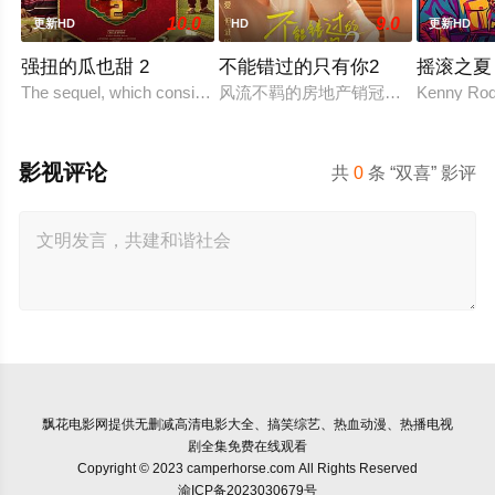
10.0
9.0
更新HD
HD
更新HD
强扭的瓜也甜 2
不能错过的只有你2
摇滚之夏
The sequel, which consists of consecutive events following the fi
风流不羁的房地产销冠江来（吴翊歌 
Kenny Rodg
影视评论
共
0
条 “双喜” 影评
飘花电影网
提供无删减高清电影大全、搞笑综艺、热血动漫、热播电视
剧全集免费在线观看
Copyright © 2023 camperhorse.com All Rights Reserved
渝ICP备2023030679号