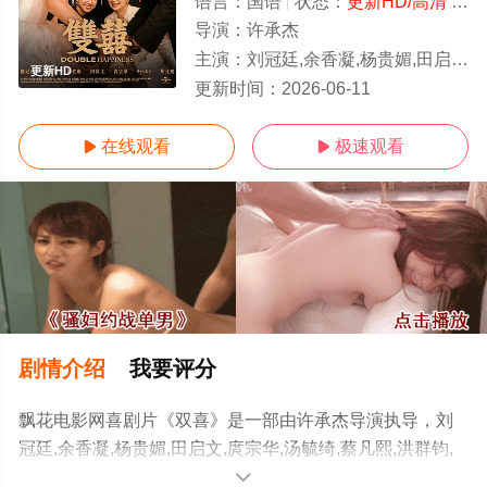
语言：
国语
状态：
更新HD/高清
- 免费在线观看
导演：
许承杰
主演：
刘冠廷,余香凝,杨贵媚,田启文,庹宗华,汤毓绮,蔡凡熙,洪群钧,晏柔中,梁皓岚,林史恩,张馨比,刘品言,李国毅,陈淑
更新HD
更新时间：
2026-06-11
在线观看
极速观看


剧情介绍
我要评分
飘花电影网喜剧片《双喜》是一部由许承杰导演执导，刘
冠廷,余香凝,杨贵媚,田启文,庹宗华,汤毓绮,蔡凡熙,洪群钧,
晏柔中,梁皓岚,林史恩,张馨比,刘品言,李国毅,陈淑芳,朱凯
