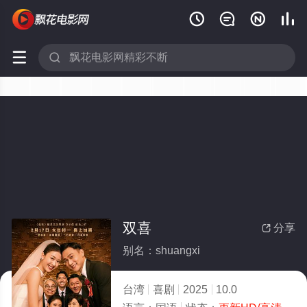






双喜
分享

别名：shuangxi
台湾
喜剧
2025
10.0