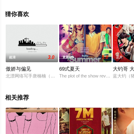
大全就上飘花影院，更多剧情信息可移步至豆瓣电影、电
视猫或剧情网等平台了解。
猜你喜欢
3.0
5.0
超清
更新HD
正片
傲娇与偏见
69式夏天
大钓哥 
北漂网络写手唐楠楠（迪丽热巴饰）脑洞大于常人，整日穿行在各
The plot of the show revolves around 
蓝大钓（
相关推荐