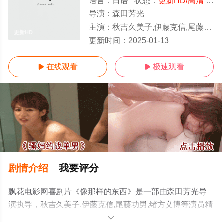
语言：
日语
状态：
更新HD/高清
- 免费在线观看
导演：
森田芳光
主演：
秋吉久美子,伊藤克信,尾藤功男,绪方义博
更新HD
更新时间：
2025-01-13
在线观看
极速观看


剧情介绍
我要评分
飘花电影网喜剧片《像那样的东西》是一部由森田芳光导
演执导，秋吉久美子,伊藤克信,尾藤功男,绪方义博等演员精
彩演绎的日本电影，手机免费观看高清未删减完整版电影
