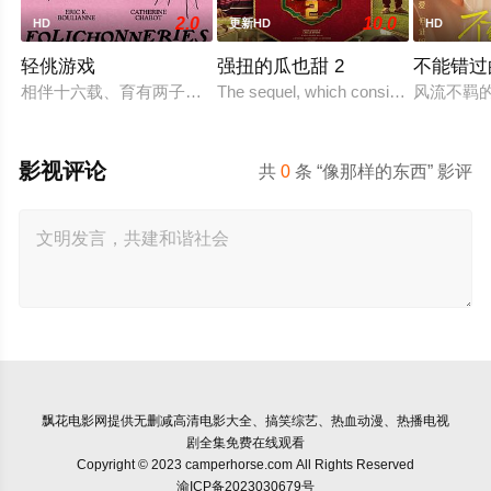
2.0
10.0
HD
更新HD
HD
轻佻游戏
强扭的瓜也甜 2
不能错过
相伴十六载、育有两子的弗朗索瓦与朱莉陷入灵肉疏离。为探索
The sequel, which consists of consecut
风流不羁
影视评论
共
0
条 “像那样的东西” 影评
飘花电影网
提供无删减高清电影大全、搞笑综艺、热血动漫、热播电视
剧全集免费在线观看
Copyright © 2023 camperhorse.com All Rights Reserved
渝ICP备2023030679号