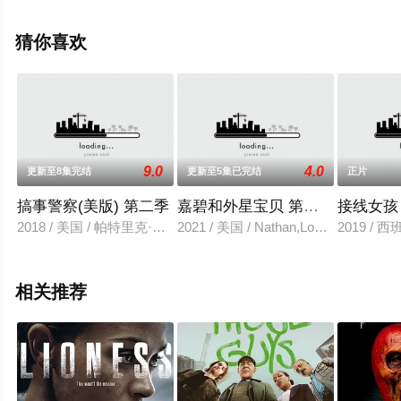
拉·贝尔·邦迪,哈里·等演员精彩演绎的美国电视剧，大结局
剧情已揭晓（已完结），手机免费观看高清未删减完整版
猜你喜欢
电视剧全集就上飘花影院，热播电视剧提前免费观看，更
多剧情信息可移步至豆瓣电视剧、电视猫或剧情网等平台
了解。
9.0
4.0
更新至8集完结
更新至5集已完结
正片
搞事警察(美版) 第二季
嘉碧和外星宝贝 第一季
接线女孩
2018 / 美国 / 帕特里克·布拉莫尔蒂姆·麦道斯艾米·塞德丽丝苏妮
2021 / 美国 / Nathan,LovejoyKylie,Ca
2019 /
相关推荐