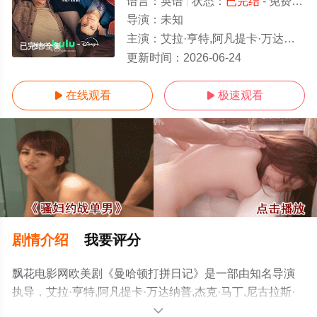
语言：
英语
状态：
已完结
- 免费在线观看
导演：
未知
主演：
艾拉·亨特,阿凡提卡·万达纳普,杰克·马丁,尼古拉斯·杜威内,威尔·菲茨,维克多·加博,吴恬敏,格雷格·格曼,梅·洪
已完结/全集
更新时间：
2026-06-24
在线观看
极速观看


剧情介绍
我要评分
飘花电影网欧美剧《曼哈顿打拼日记》是一部由知名导演
执导，艾拉·亨特,阿凡提卡·万达纳普,杰克·马丁,尼古拉斯·
杜威内,威尔·菲茨,维克多·加博,吴恬敏,格雷格·格曼,梅·洪,劳
