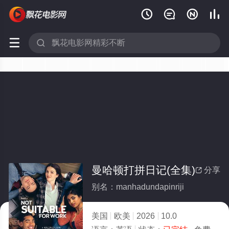






曼哈顿打拼日记(全集)
分享

别名：manhadundapinriji
美国
欧美
2026
10.0