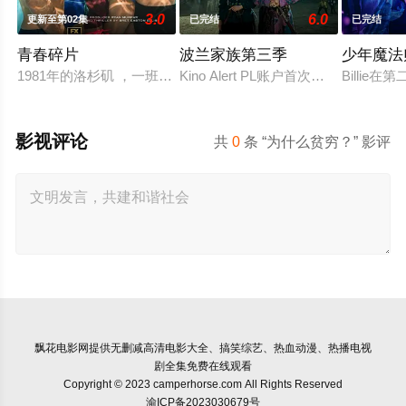
3.0
6.0
更新至第02集
已完结
已完结
青春碎片
波兰家族第三季
少年魔法
1981年的洛杉矶 ，一班精英名校的高中生原本过住灿烂生活，直
Kino Alert PL账户首次发现续订，因为他
Billi
影视评论
共
0
条 “为什么贫穷？” 影评
飘花电影网
提供无删减高清电影大全、搞笑综艺、热血动漫、热播电视
剧全集免费在线观看
Copyright © 2023 camperhorse.com All Rights Reserved
渝ICP备2023030679号