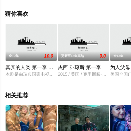
员精彩演绎的英国电视剧，手机免费观看高清未删减完整
版电视剧全集就上飘花影院，热播电视剧提前免费观看，
猜你喜欢
更多剧情信息可移步至豆瓣电视剧、电视猫或剧情网等平
台了解。
10.0
9.0
全10集
更新至13集完结
全13集
真实的人类 第一季 （2012)
杰西卡·琼斯 第一季
为人父母
本剧是由瑞典国家电视台拍摄于2012年的电视剧，讲述了人与
2015 / 美国 / 克里斯滕·里特迈克
美国全国广
相关推荐