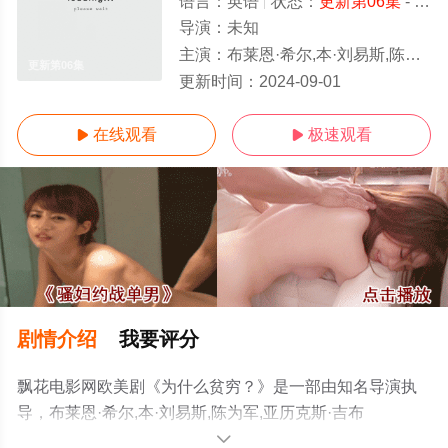
语言：
英语
状态：
更新第06集
- 免费在线观看
导演：
未知
主演：
布莱恩·希尔,本·刘易斯,陈为军,亚历克斯·吉布尼,Hugo,Berkeley,Osvalde,Lewat,Boss
更新第06集
更新时间：
2024-09-01
在线观看
极速观看


剧情介绍
我要评分
飘花电影网欧美剧《为什么贫穷？》是一部由知名导演执
导，布莱恩·希尔,本·刘易斯,陈为军,亚历克斯·吉布
尼,Hugo,Berkeley,Osvalde,Lewat,Bosse,Lindquist,M等演
