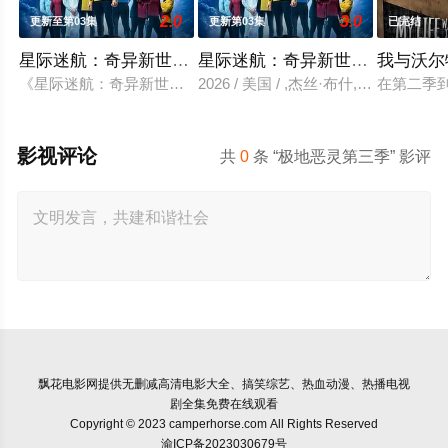
2.0
3.0
更新至第03集
更新第03集
已完结
星际迷航：奇异新世界第四季
星际迷航：奇异新世界 第四季
我与沃尔
《星际迷航：奇异新世界》已续订第四季。
2026 / 美国 / ,杰丝·布什,克里斯
在第二季到
影视评论
共
0
条 “极地恶灵第三季” 影评
飘花电影网
提供无删减高清电影大全、搞笑综艺、热血动漫、热播电视
剧全集免费在线观看
Copyright © 2023 camperhorse.com All Rights Reserved
渝ICP备2023030679号