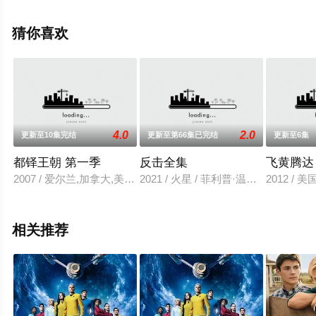
兹,Hampton,Fluker,约翰等演员精彩演绎的美国电视剧，手
机免费观看高清未删减完整版电视剧全集就上飘花影院，
猜你喜欢
热播电视剧提前免费观看，更多剧情信息可移步至豆瓣电
视剧、电视猫或剧情网等平台了解。
4.0
2.0
更新至10集完结
更新至第66集已完结
更新至6集
都铎王朝 第一季
反击全集
飞黄腾达
2007 / 爱尔兰,加拿大,美国 / 乔纳森·莱斯·梅耶斯山姆·尼尔杰瑞
2021 / 火星 / 菲利普·温彻斯特,苏
2012 / 
相关推荐