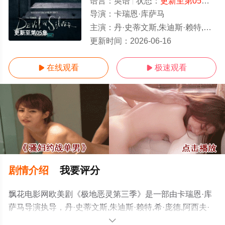
语言：
英语
状态：
更新至第05集
- 
导演：
卡瑞恩·库萨马
主演：
丹·史蒂文斯,朱迪斯·赖特,希·庞德,阿西夫·曼德维,迈克尔·阿伦诺夫,b,菲利普·埃廷格,胡安尼·费利兹,Hamp
更新至第05集
更新时间：
2026-06-16
在线观看
极速观看


剧情介绍
我要评分
飘花电影网欧美剧《极地恶灵第三季》是一部由卡瑞恩·库
萨马导演执导，丹·史蒂文斯,朱迪斯·赖特,希·庞德,阿西夫·
曼德维,迈克尔·阿伦诺夫,b,菲利普·埃廷格,胡安尼·费利
