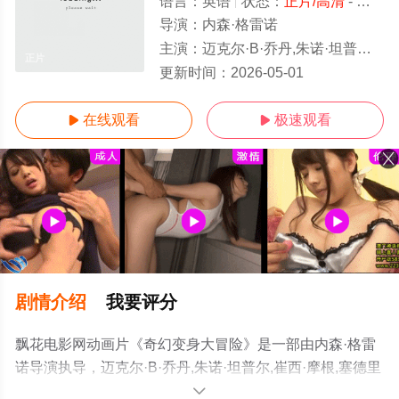
语言：
英语
状态：
正片/高清
- 免费在线观看
导演：
内森·格雷诺
主演：
迈克尔·B·乔丹,朱诺·坦普尔,崔西·摩根,塞德里克·凯尔斯,内森·格雷诺,贾斯蒂娜·马查多,Joan,Ryan,A
正片
更新时间：
2026-05-01
在线观看
极速观看


剧情介绍
我要评分
飘花电影网动画片《奇幻变身大冒险》是一部由内森·格雷
诺导演执导，迈克尔·B·乔丹,朱诺·坦普尔,崔西·摩根,塞德里
克·凯尔斯,内森·格雷诺,贾斯蒂娜·马查
