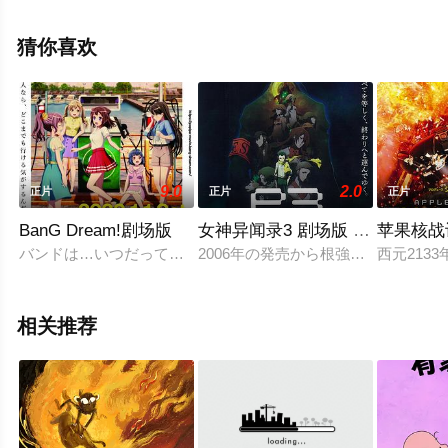
多,Joan,Ryan,Antwinette,Mcc等演员精彩演绎的西班牙 / 美
国电影，手机免费观看高清未删减完整版电影大全就上飘
猜你喜欢
花影院，更多剧情信息可移步至豆瓣电影、电视猫或剧情
网等平台了解。
9.0
2.0
正片
正片
正片
BanG Dream!剧场版
女神异闻录3 剧场版 第三章 秋降
苹果核战
バンドは…いつだって夢を見させてくれる。
2006年の発売から根強い人気を誇るPl
西元21
相关推荐