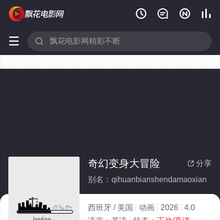






奇幻变身大冒险
分享

别名：qihuanbianshendamaoxian
西班牙 / 美国
动画
2026
4.0