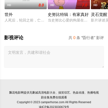
8.0
7.0
HD
HD
HD
世外
史努比特辑：有家真好
灵石觉醒
人死后，轮回之前，亡魂会来到一处奇异之地——“世外”。灵守
当史努比心爱的狗屋在庭院拍卖会上
影片讲述
影视评论
共
0
条 “昏行者” 影评
飘花电影网
提供无删减高清电影大全、搞笑综艺、热血动漫、热播电视
剧全集免费在线观看
Copyright © 2023 camperhorse.com All Rights Reserved
渝ICP备2023030679号