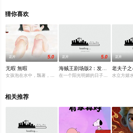
晓（1-1全集），手机免费观看高清未删减完整版电影大全
就上飘花影院，更多剧情信息可移步至豆瓣电影、电视猫
猜你喜欢
或剧情网等平台了解。
5.0
5.0
正片
正片
正片
无暇 無暇
海贼王剧场版2：发条岛的冒险
老夫子之
女孩泡在水中，飄著，依著水流載沉。小船悄悄經過，一不小心
在一个阳光明媚的日子里，草帽海贼
水立方嬉
相关推荐