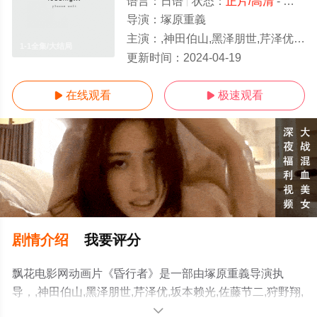
语言：
日语
状态：
正片/高清
- 免费在线观看
导演：
塚原重義
主演：
,神田伯山,黑泽朋世,芹泽优,坂本赖光,佐藤节二,狩野翔,西山野园美
1-1全集/大结局
更新时间：
2024-04-19
在线观看
极速观看


剧情介绍
我要评分
飘花电影网动画片《昏行者》是一部由塚原重義导演执
导，,神田伯山,黑泽朋世,芹泽优,坂本赖光,佐藤节二,狩野翔,
西山野园美等演员精彩演绎的日本电影，大结局剧情已揭
