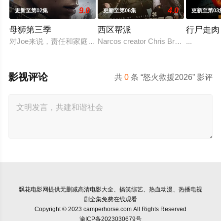
9.0
4.0
更新至第02集
更新至第06集
更新至第03
母狮第三季
西区帮派
行尸走肉
对Joe来说，责任和家庭的内忧外患愈演愈烈，未知的阴谋萦绕。
Narcos creator Chris Brancato is deve
...
影视评论
共
0
条 “怒火救援2026” 影评
飘花电影网
提供无删减高清电影大全、搞笑综艺、热血动漫、热播电视
剧全集免费在线观看
Copyright © 2023 camperhorse.com All Rights Reserved
渝ICP备2023030679号