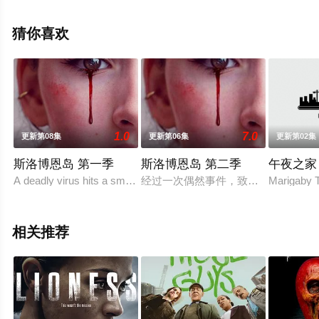
夫,Martín,Peralta,Calo,Rodriguez,亚瑟·亚历山大,大卫·诺,
格蕾丝·沈,等演员精彩演绎的韩国电视剧，大结局剧情已揭
猜你喜欢
晓（全7集），手机免费观看高清未删减完整版电视剧全集
就上飘花影院，热播电视剧提前免费观看，更多剧情信息
可移步至豆瓣电视剧、电视猫或剧情网等平台了解。
1.0
7.0
更新第08集
更新第06集
更新第02集
斯洛博恩岛 第一季
斯洛博恩岛 第二季
午夜之家
A deadly virus hits a small community living on an island in the No
经过一次偶然事件，致命病毒开始在
Marigaby T
相关推荐