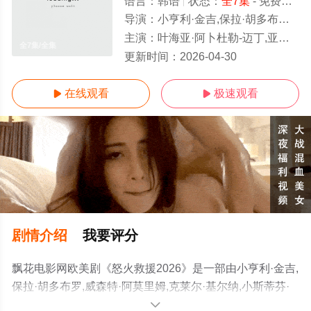
语言：
韩语
状态：
全7集
- 免费在线观看
导演：
小亨利·金吉,保拉·胡多布罗,威森特·阿莫里姆,克莱尔·基尔纳,小
主演：
叶海亚·阿卜杜勒-迈丁,亚历克斯·奥泽罗夫,Martín,Peralta,Calo,Rodriguez,亚瑟·亚历山
全7集/全集
更新时间：
2026-04-30
在线观看
极速观看


剧情介绍
我要评分
飘花电影网欧美剧《怒火救援2026》是一部由小亨利·金吉,
保拉·胡多布罗,威森特·阿莫里姆,克莱尔·基尔纳,小斯蒂芬·
卡普尔导演执导，叶海亚·阿卜杜勒-迈丁,亚历克斯·奥泽罗
