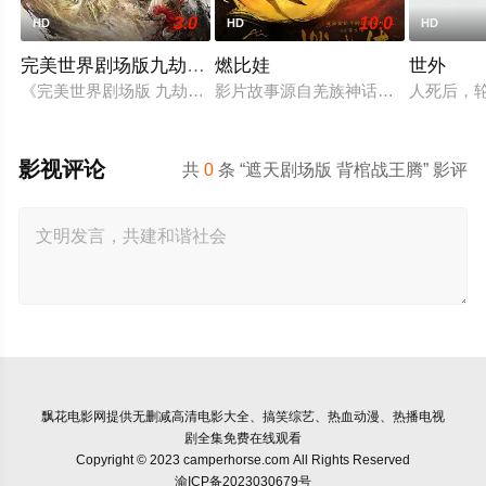
3.0
10.0
HD
HD
HD
完美世界剧场版九劫焚天
燃比娃
世外
《完美世界剧场版 九劫焚天》是动画《完美世界》的第二部剧场
影片故事源自羌族神话，讲述了一只被
人死后，
影视评论
共
0
条 “遮天剧场版 背棺战王腾” 影评
飘花电影网
提供无删减高清电影大全、搞笑综艺、热血动漫、热播电视
剧全集免费在线观看
Copyright © 2023 camperhorse.com All Rights Reserved
渝ICP备2023030679号