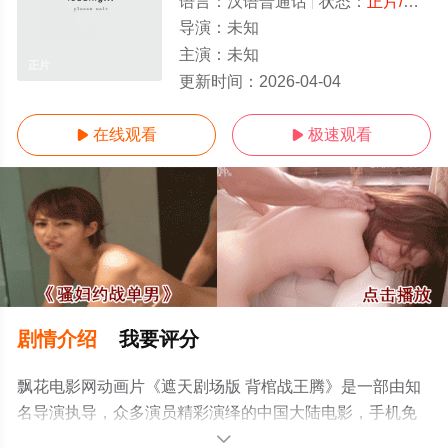
语言：
汉语普通话
状态：
正片/高清
导演：
未知
主演：
未知
正片
更新时间：
2026-04-04
在线观看
极速观看


剧情介绍
我要评分
飘花电影网动画片《遮天剧场版 背棺战王腾》是一部由知
名导演执导，众多演员精彩演绎的中国大陆电影，手机免
费观看高清未删减完整版电影大全就上飘花影院，更多剧
