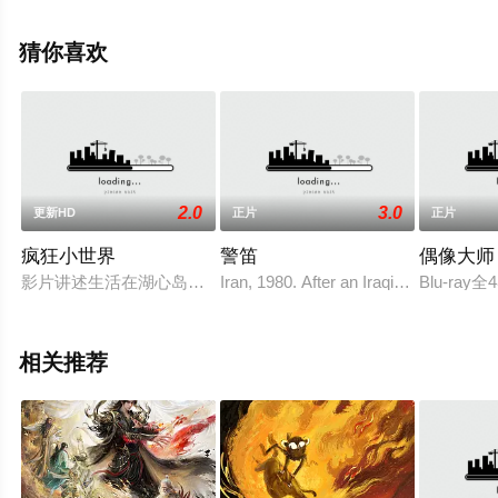
情信息可移步至豆瓣电影、电视猫或剧情网等平台了解。
猜你喜欢
2.0
3.0
更新HD
正片
正片
疯狂小世界
警笛
偶像大师 
影片讲述生活在湖心岛的小龙虾虾宝为了寻找“真元”在外历练，
Iran, 1980. After an Iraqi missile strike
Blu-r
相关推荐