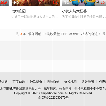
10.0
HD
6.0
TC
10.
动物庄园
小黄人与大怪兽
驶着星际列车穿越时空回到过去、他们能否可以扭转命运，在最终的赛场上改写
讲述了一群动物反抗人类主人的统治、接管农场的故事。起义成功后，它们在
为了拍摄心中理想的怪兽电影，小黄
界の話。
共
0
条 “偶像活动！×美妙天堂 THE MOVIE -相遇的奇迹！” 
S订阅
百度蜘蛛
神马爬虫
搜狗蜘蛛
奇虎地图
谷歌地图
必应
电影网
提供无删减高清电影大全、搞笑综艺、热血动漫、热播电视剧全集免费在
Copyright © 2023 camperhorse.com All Rights Reserved
渝ICP备2023030679号