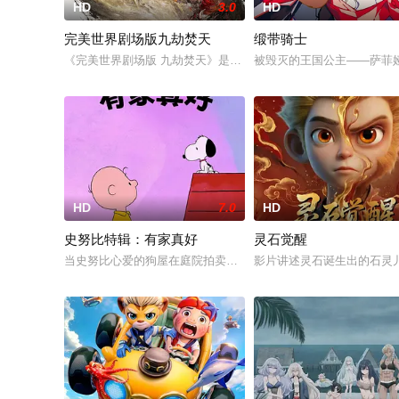
HD
3.0
HD
完美世界剧场版九劫焚天
缎带骑士
《完美世界剧场版 九劫焚天》是动画《完美世界》的第二部剧场
被毁灭的王国公主——萨菲
HD
7.0
HD
史努比特辑：有家真好
灵石觉醒
当史努比心爱的狗屋在庭院拍卖会上意外售出时，史努比感到非常
影片讲述灵石诞生出的石灵