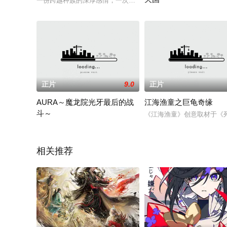
一份跨越种族的深厚感情，一次直触心底的神奇旅程。 &nbsp; &nbsp; 
VOL.1 アイドル転入生
正片
9.0
正片
AURA～魔龙院光牙最后的战
江海渔童之巨龟奇缘
斗～
《江海渔童》创意取材于《
曾经的中二病深度患者佐藤一郎（岛崎信长 饰），再升入高中后
相关推荐