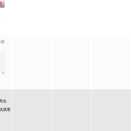
0
结局，守护
狡猾的猪拿破仑（塞斯·罗根 Seth Rogen 配音）统治下，面临着
人（皮埃尔·柯芬 Pierre Coffin 配音）这群萌趣活宝四处物色演员，竟
影评
爬虫
线观看