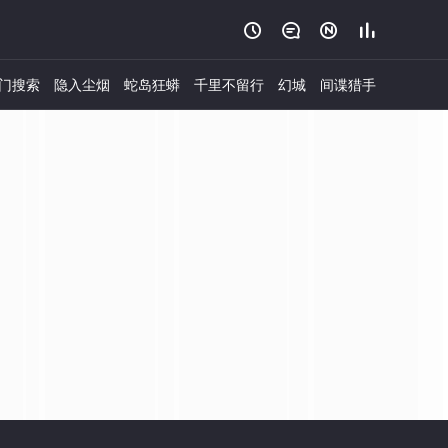




门搜索
隐入尘烟
蛇岛狂蟒
千里不留行
幻城
间谍猎手