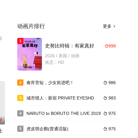
动画片排行
更多

彩
1
了
史努比特辑：有家真好
998

2026 / 美国 / 动画
状态：HD
春宵苦短，少女前进吧！
986
2

城市猎人：新宿 PRIVATE EYESHD
983
3

NARUTO to BORUTO THE LIVE 2019
975
4

0
虎皮萌企鹅(普通话版)
975
5

士