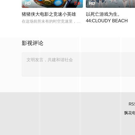
HD
7.0
HD
猪猪侠大电影之竞速小英雄
以死亡游戏为生。
44:CLOUDY BEACH
在这场前所未有的时空竞速里，猪猪侠和星航这对“最佳损友”驾
これは、とあるいかれた世
影视评论
RS
飘花