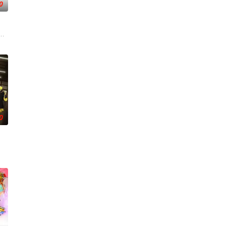
0
阿勿巴吉（周迅 配音）的足迹，踏上神山探寻“温暖”之谜的旅程。他在“恐惧
一处奇异之地——“世外”。灵守日复一日引领亡魂去投胎，直至一天，灵守小
0
一路上，他
儿为救母学艺，却卷入太白金星的阴谋。最终石灵
“搞事情”？！吕洞宾、钟离权带队，集结何仙姑、铁拐李、韩湘子、曹国舅、蓝采