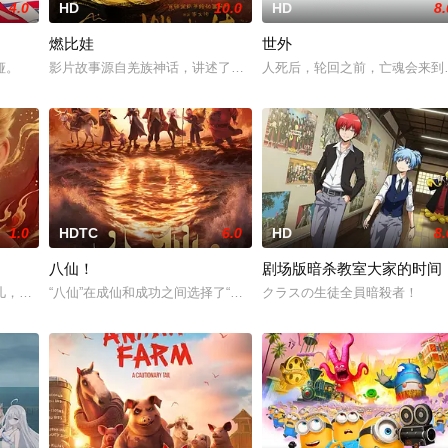
4.0
HD
10.0
HD
8.
燃比娃
世外
版作品。故事聚焦仙古纪元终极之战。
娅。
影片故事源自羌族神话，讲述了一只被人类抚养长大的猴子，追寻母亲
人死后，轮回之前，亡魂会来到
1.0
HDTC
6.0
HD
8.
八仙！
剧场版暗杀教室大家的时间
沮丧。为了让他的朋友高兴起来，查理·布朗带领史努比冒险寻找他的老狗屋，
儿，被石矶娘娘收养。哪吒误伤石矶徒弟，太乙真人偏袒哪吒，锁住石矶。石灵
“八仙”在成仙和成功之间选择了“成团”，在搞钱和搞事业之间选择了
クラスの生徒全員暗殺者！