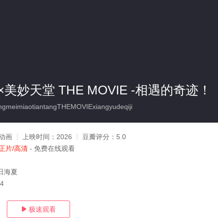
美妙天堂 THE MOVIE -相遇的奇迹！
meimiaotiantangTHEMOVIExiangyudeqiji
动画
上映时间：
2026
豆瓣评分：
5.0
正片/高清
- 免费在线观看
日海夏
04
极速观看
