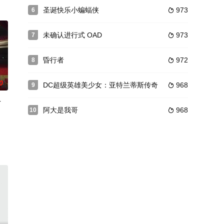
圣诞快乐小蝙蝠侠
973
6

た。そんな通称「はぐれ組」に、きわめつけ
特撮ドラマ「仮面ライダービルド」の続編となるVシネマ。テレビシリーズでは
未确认进行式 OAD
973
7

昏行者
972
8

0
DC超级英雄美少女：亚特兰蒂斯传奇
968
9

-
阿大是我哥
968
10

创作。故事讲述了无良商人万老板要侵吞富饶的
玛丽，为了继承遗产乘坐远洋轮船来到喧嚣的纽约。在火车上他们偶遇了一个不会
一郎为了取
tarlight暂无内容-The暂无内容LIVE-#2暂无内容Transition是多媒体企划