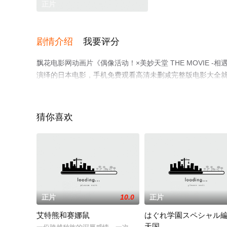
正片
剧情介绍
我要评分
飘花电影网动画片《偶像活动！×美妙天堂 THE MOVIE
演绎的日本电影，手机免费观看高清未删减完整版电影大全
解。
猜你喜欢
正片
10.0
正片
艾特熊和赛娜鼠
はぐれ学園スペシャル編
天国