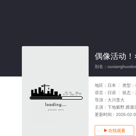
偶像活动！×
别名：ouxianghuodong
地区：
日本
类型：
语言：
日语
状态：
导演：
大川贵大
主演：
下地紫野,茜屋
更新时间：
2026-02-
在线观看
