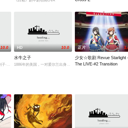
&nbsp; &nbsp;
《白箱》剧中剧动画OVA
の秘密その超エリート校には、落ちこぼれを隔離する特別学級の3年P組があっ
2018年8月に放送終了した
10.0
HD
10.0
正片
1.
水牛之子
少女☆歌剧 Revue Starlight 
The LIVE-#2 Transition
列子·汤问》中“龙伯钓鳌”的传说，并结合南通的历史文化与风土人情加以精心
1886年的美国，一对爱尔兰出身的孤儿兄妹，12岁的汤姆和9岁的
痛改前非，决定过回普通高中男生的生活。然而平凡的日子并未持续多久，某晚
少女☆歌剧暂无内容Revue暂无内容S