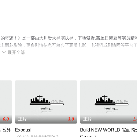
 -相遇的奇迹！》是一部由大川贵大导演执导，下地紫野,茜屋日海夏等演员精
就上飘花影院，更多剧情信息可移步至豆瓣电影、电视猫或剧情网等平台
展开全部

6.0
正片
3.0
正片
1.
 番外
Exodus!
Build NEW WORLD 假面骑
Cross-Z