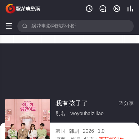






我有孩子了
分享

别名：woyouhaiziliao
韩国
韩剧
2026
1.0