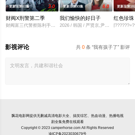
3.0
6.0
更新至第01集
更新至第93集
更新至第10
财阀X刑警第二季
我们愉快的好日子
红色珍珠
财阀富三代警察陈利手（安普贤 饰）华丽回归，完美蜕变为成熟
2026 / 韩国 / 严贤京,尹仲勋,申
[??????=??
影视评论
共
0
条 “我有孩子了” 影评
飘花电影网
提供无删减高清电影大全、搞笑综艺、热血动漫、热播电视
剧全集免费在线观看
Copyright © 2023 camperhorse.com All Rights Reserved
渝ICP备2023030679号