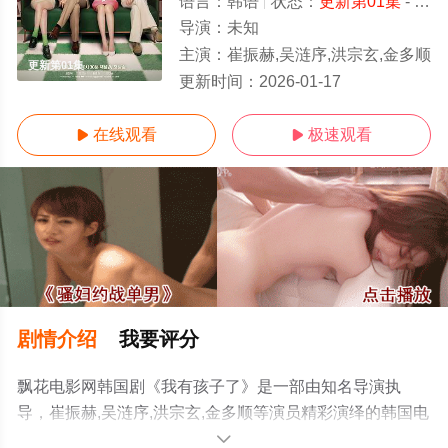
语言：
韩语
状态：
更新第01集
- 免费在线观看
导演：
未知
主演：
崔振赫,吴涟序,洪宗玄,金多顺
更新第01集
更新时间：
2026-01-17
在线观看
极速观看


剧情介绍
我要评分
飘花电影网韩国剧《我有孩子了》是一部由知名导演执
导，崔振赫,吴涟序,洪宗玄,金多顺等演员精彩演绎的韩国电
视剧，手机免费观看高清未删减完整版电视剧全集就上飘
