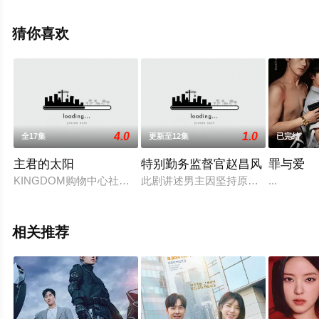
花影院，热播电视剧提前免费观看，更多剧情信息可移步
至豆瓣电视剧、电视猫或剧情网等平台了解。
猜你喜欢
4.0
1.0
全17集
更新至12集
已完结
主君的太阳
特别勤务监督官赵昌风
罪与爱
KINGDOM购物中心社长朱中元（苏志燮 饰）是个吝啬薄情，
此剧讲述男主因坚持原则而多次失业
...
相关推荐