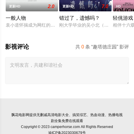
2.0
7.0
更新HD
更新HD
HD
一般人物
错过了，遗憾吗？
轻佻游戏
袁小道怀揣成为网红的梦想创作短视频，并与周小乙等人组建了“
刚大学毕业的吴小北（庄达菲 饰）被
相伴十六
影视评论
共
0
条 “趣塔德庄园” 影评
飘花电影网
提供无删减高清电影大全、搞笑综艺、热血动漫、热播电视
剧全集免费在线观看
Copyright © 2023 camperhorse.com All Rights Reserved
渝ICP备2023030679号