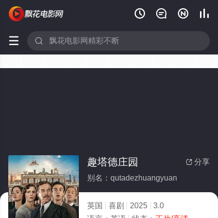






趣塔德庄园
分享

别名：qutadezhuangyuan
英国
喜剧
2025
3.0