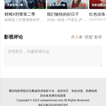
3.0
6.0
更新至第01集
更新至第93集
更新至第10
财阀X刑警第二季
我们愉快的好日子
红色珍珠
财阀富三代警察陈利手（安普贤 饰）华丽回归，完美蜕变为成熟
2026 / 韩国 / 严贤京,尹仲勋,申
[??????=??
影视评论
共
0
条 “灵指” 影评
飘花电影网
提供无删减高清电影大全、搞笑综艺、热血动漫、热播电视
剧全集免费在线观看
Copyright © 2023 camperhorse.com All Rights Reserved
渝ICP备2023030679号