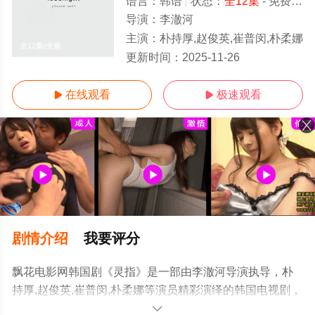
语言：
韩语
状态：
全12集
- 免费在线观看
导演：
李澈河
主演：
朴持厚,赵俊英,崔普闵,朴柔娜
全12集/全集
更新时间：
2025-11-26
在线观看
极速观看


剧情介绍
我要评分
飘花电影网韩国剧《灵指》是一部由李澈河导演执导，朴
持厚,赵俊英,崔普闵,朴柔娜等演员精彩演绎的韩国电视剧，
大结局剧情已揭晓（全12集），手机免费观看高清未删减
