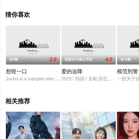
完整版电视剧全集就上飘花影院，热播电视剧提前免费观
看，更多剧情信息可移步至豆瓣电视剧、电视猫或剧情网
猜你喜欢
等平台了解。
2.0
4.0
全8集
更新至16集已完结
全16集
想咬一口
爱的迫降
模范刑警
Junho is a vampire who is about to die. To survive, he will need to
2019 / 韩国 / 玄彬,孙艺珍,徐智
一部关于
相关推荐