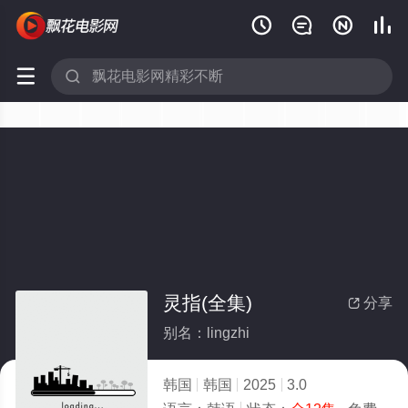






灵指(全集)
分享

别名：lingzhi
韩国
韩国
2025
3.0