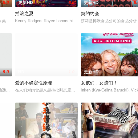
9.0
更新HD
6.0
更新HD
9.
摇滚之夏
契约约会
ilm G
吴翊歌 饰），为利益化身“深情画家”，步步为营接近倔强女医生李梦（李萌萌
Kenny Rodgers Royce honors his late mother's legacy by following
莎莉是博沃食品公司的食品分析
9.0
HD
1.0
更新HD
3.
爱的不确定性原理
女孩们，女孩们！
的愛情面面觀，其中「Truth orDare」大膽遊戲更表達時下年青人對於
偏远边境的敌军士兵在忘记边境的哪一边是哪一边后，陷入了深深的迷失方向状
在人们对肉食越来越持批判态度的时代，做一名屠夫并不容易。如果
Inken (Kya-Celina Barucki), Vi