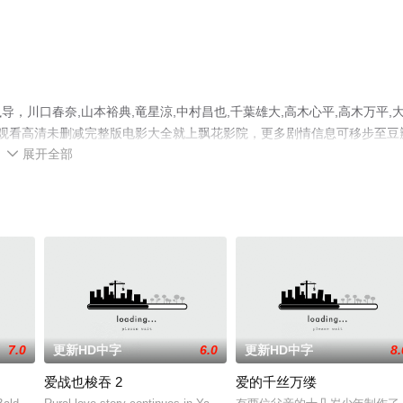
川口春奈,山本裕典,竜星涼,中村昌也,千葉雄大,高木心平,高木万平,
费观看高清未删减完整版电影大全就上飘花影院，更多剧情信息可移步至豆
展开全部

7.0
更新HD中字
6.0
更新HD中字
8.
爱战也梭吞 2
爱的千丝万缕