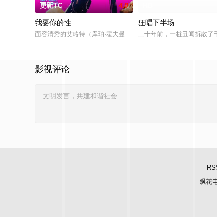
更新TC
4.0
HD
我要你的性
狂唱下半场
面容清秀的艾略特（库珀·霍夫曼 Cooper Hoffman 饰）在著名艺术家
二十年前，一桩丑闻拆散了
影视评论
RS
飘花