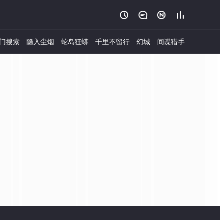




门搜索
隐入尘烟
蛇岛狂蟒
千里不留行
幻城
间谍猎手