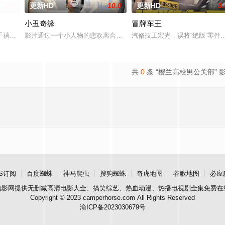
2.0
更新HD
10.0
更新HD
3.
小丑奇缘
冒牌车王
艾丽卡·特蕾西（奥利维亚·王尔德 Olivia Wilde
千禧年初期当红的韩国流行三人团体。如今，三人为了一场仅有一次的演出再度
影片通过一个小人物的悲欢离合，宣扬了树立正确的恋爱观生活观的
汽修技工宏光，误将“绝版”零
共
0
条 “樱兰高校男公关部” 
S订阅
百度蜘蛛
神马爬虫
搜狗蜘蛛
奇虎地图
谷歌地图
必应
电影网
提供无删减高清电影大全、搞笑综艺、热血动漫、热播电视剧全集免费在
Copyright © 2023 camperhorse.com All Rights Reserved
渝ICP备2023030679号