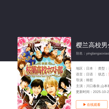
樱兰高校男
别名：yinglangaoxia
地区：
日本
类型：
语言：
日语
状态：
导演：
韩哲
主演：
川口春奈,山本
更新时间：
2025-10-
在线观看
