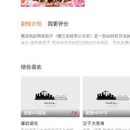
更新HD
剧情介绍
我要评分
飘花电影网喜剧片《樱兰高校男公关部》是一部由韩哲导演执导，
俊介,篠田麻里子,尼坤等演员精彩演绎的日本电影，手机免
电影、电视猫或剧情网等平台了解。
猜你喜欢
更新HD国语
7.0
更新HD中字
爆款诞生
父子大变身