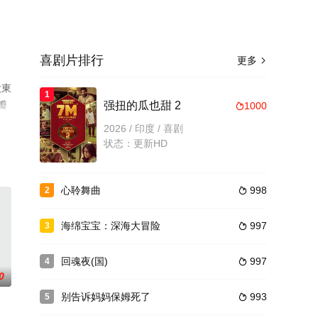
喜剧片排行
更多

大東
1
瓣
强扭的瓜也甜 2
1000

2026 / 印度 / 喜剧
状态：更新HD
心聆舞曲
998
2

海绵宝宝：深海大冒险
997
3

回魂夜(国)
997
4

0
别告诉妈妈保姆死了
993
5
