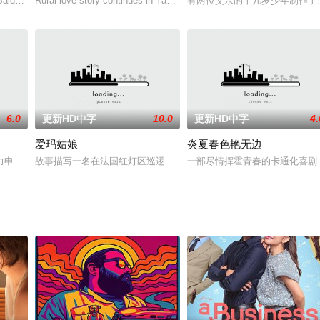
公司孤注一掷地拍摄了一部古装武侠电影，却在杀青日当晚弄丢了素材硬盘。制
am Baldwin 饰）是业内大名鼎鼎的律师，深得客户和上司的信赖。可是在儿子罗比
Rural love story continues in Yaem Yasothorn 2, the sequel to the hit
有两位父亲的十几岁少年制作了
6.0
更新HD中字
10.0
更新HD中字
4.
爱玛姑娘
炎夏春色艳无边
大理想的剧作家，而乔治（加里·库柏 Gary Cooper 饰）
力申 飾）是一名警員，顧名思義，他完全順服惡頂女友嚴正花（高海寧 飾）石
故事描写一名在法国红灯区巡逻的警员，竟然爱上了当地一名妓女爱
一部尽情挥霍青春的卡通化喜剧