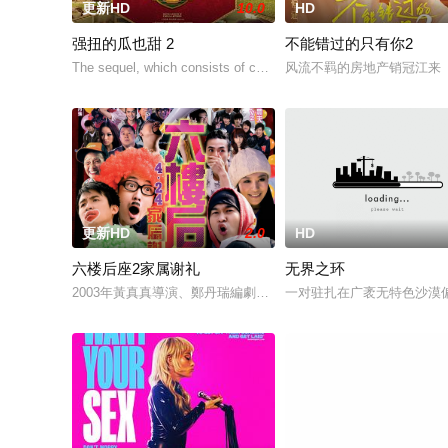
更新HD
10.0
HD
强扭的瓜也甜 2
不能错过的只有你2
The sequel, which consists of consecutive events following the f
风流不羁的房地产销冠江来（
更新HD
2.0
HD
六楼后座2家属谢礼
无界之环
2003年黃真真導演、鄭丹瑞編劇的喜劇《六樓后座》拍出香港新一代
一对驻扎在广袤无特色沙漠