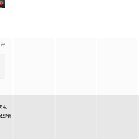
0
合体，前提是他们得克服接踵而来的重重难关。
必要性，鞭挞了追金，虚荣等错误的观念，让人在捧腹之余感受到人性人情之美
件遗落盲女薛薇薇家中，为了找回丢失的东西，宏光无意中伪装成车王与薇薇进
影评
爬虫
线观看