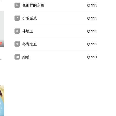
片人、导演、
（迈克尔·坎皮恩 Mic
一部有关双亲的纪录片，却不料离奇的情节开始在他的家中真实上演。
像那样的东西
993
6

少爷威威
993
7

斗地主
993
8

0
冬青之血
992
9

始动
991
10

榴裙下花是城中有名的財經主播，周旋於上流社
玛。为了要成为她唯一的入幕之宾，不惜伪装成英国的贵族前往光顾，但如此伪
，没有太完整的故事情节，但气氛轻松活泼，不乏年轻人互相逗弄的视觉笑料