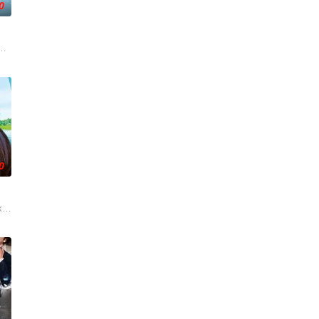
0
 饰）。他算计利益得失，她却赌上了余生信
师，如今陷入财务困境，她答应为挚友雅斯敏牵线搭桥，为她安排相亲。原来
0
态。当他们努力应对自己的身份、忠诚和荒谬的处
你还是一个敏感的音乐爱好者和知识分子，在这个行业里则更加艰难，这就是寡
cky (Julia Novohradsky) und Lena (Nhung