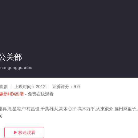
公关部
onangongguanbu
喜剧
上映时间：
2012
豆瓣评分：
9.0
更新HD/高清
- 免费在线观看
裕典,竜星涼,中村昌也,千葉雄大,高木心平,高木万平,大東俊介,篠田麻里子
26
极速观看
