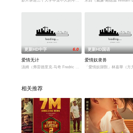
影片讲述三个大学毕业不久的年轻人一起创立了一家影视公司。
米西（威廉·鲍德温 Willi
更新HD中字
6.0
更新HD国语
爱情无计
爱情奴隶兽
汤姆（弗雷德里克·马奇 Fredric March 饰）是一名内心怀揣着远
「愛情奴隸獸」林嘉華（方
相关推荐