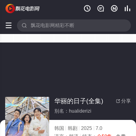






华丽的日子(全集)
分享

别名：hualiderizi
韩国
韩剧
2025
7.0