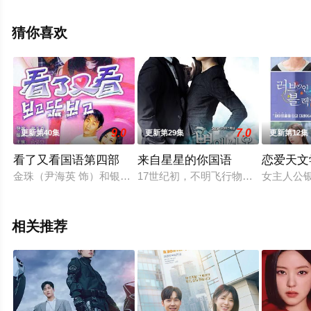
剧情已揭晓（全50集），手机免费观看高清未删减完整版
电视剧全集就上飘花影院，热播电视剧提前免费观看，更
猜你喜欢
多剧情信息可移步至豆瓣电视剧、电视猫或剧情网等平台
了解。
9.0
7.0
更新第40集
更新第29集
更新第12集
看了又看国语第四部
来自星星的你国语
恋爱天文
金珠（尹海英 饰）和银珠（金智秀 饰）是一对姐妹，金珠跟着
17世纪初，不明飞行物出现在朝鲜上
女主人公银
相关推荐