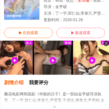
语言：
韩语
状态：
全50集
- 免费在线观看
导演：
金亨硕
主演：
丁一宇,郑仁仙,李泰兰,尹贤旻,千虎珍,潘孝贞,尹周相,金姬贞,朴成根,金正英
全50集/全集
更新时间：
2026-01-26
在线观看
极速观看


剧情介绍
我要评分
飘花电影网韩国剧《华丽的日子》是一部由金亨硕导演执
导，丁一宇,郑仁仙,李泰兰,尹贤旻,千虎珍,潘孝贞,尹周相,金
姬贞,朴成根,金正英等演员精彩演绎的韩国电视剧，大结局
