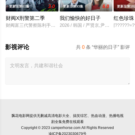
3.0
6.0
更新至第01集
更新至第93集
更新至第10
财阀X刑警第二季
我们愉快的好日子
红色珍珠
财阀富三代警察陈利手（安普贤 饰）华丽回归，完美蜕变为成熟
2026 / 韩国 / 严贤京,尹仲勋,申
[??????=??
影视评论
共
0
条 “华丽的日子” 影评
飘花电影网
提供无删减高清电影大全、搞笑综艺、热血动漫、热播电视
剧全集免费在线观看
Copyright © 2023 camperhorse.com All Rights Reserved
渝ICP备2023030679号