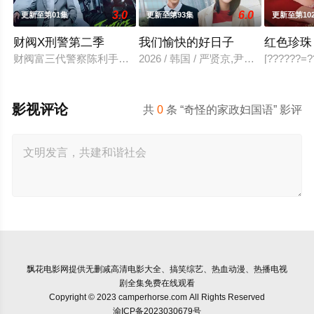
3.0
6.0
更新至第01集
更新至第93集
更新至第10
财阀X刑警第二季
我们愉快的好日子
红色珍珠
财阀富三代警察陈利手（安普贤 饰）华丽回归，完美蜕变为成熟
2026 / 韩国 / 严贤京,尹仲勋,申
[??????=??
影视评论
共
0
条 “奇怪的家政妇国语” 影评
飘花电影网
提供无删减高清电影大全、搞笑综艺、热血动漫、热播电视
剧全集免费在线观看
Copyright © 2023 camperhorse.com All Rights Reserved
渝ICP备2023030679号