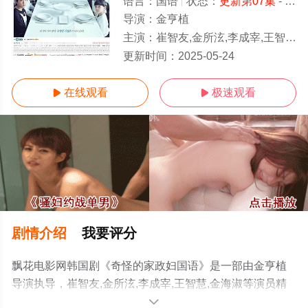
语言：
国语
状态：
更新第07集
- 免费在线观看
导演：
金亨植
主演：
崔智友,金所泫,李成宰,王智慧,金海淑
更新第07集
更新时间：
2025-05-24
在线观看
极速观看


剧情介绍
我要评分
飘花电影网韩国剧《奇怪的家政妇国语》是一部由金亨植
导演执导，崔智友,金所泫,李成宰,王智慧,金海淑等演员精
彩演绎的韩国电视剧，手机免费观看高清未删减完整版电
