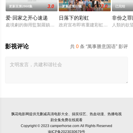
3.0
7.0
更新至第2868集
更新至第07集
已完结
爱·回家之开心速递
日落下的彩虹
非份之罪
處境劇的御用監製羅鎮岳已經準備開拍新一套處境劇，暫定叫《
政府宣布即将重建彩虹邨──这条超过
人類的欲
影视评论
共
0
条 “萬事勝意国语” 影评
飘花电影网
提供无删减高清电影大全、搞笑综艺、热血动漫、热播电视
剧全集免费在线观看
Copyright © 2023 camperhorse.com All Rights Reserved
渝ICP备2023030679号