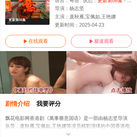
语言：
粤语
状态：
更新第08集
- 免费在线观看
导演：
杨志坚
主演：
庞秋雁,宝佩如,王艳娜
更新第08集
更新时间：
2025-04-23
在线观看
极速观看


剧情介绍
我要评分
飘花电影网香港剧《萬事勝意国语》是一部由杨志坚导演
执导，庞秋雁,宝佩如,王艳娜等演员精彩演绎的中国香港电
视剧，手机免费观看高清未删减完整版电视剧全集就上飘
