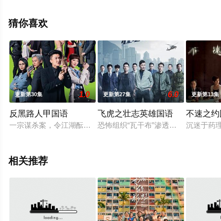
花影院，热播电视剧提前免费观看，更多剧情信息可移步
至豆瓣电视剧、电视猫或剧情网等平台了解。
猜你喜欢
1.0
6.0
更新第30集
更新第27集
更新第13集
反黑路人甲国语
飞虎之壮志英雄国语
不速之约
一宗谋杀案，令江湖酝酿大风暴。美籍华裔戏痴张细伦（王浩信
恐怖组织“瓦干布”渗透香港，在香港
沉迷于药
相关推荐