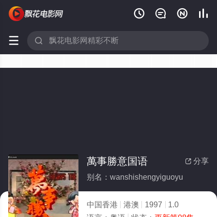






萬事勝意国语
分享

别名：wanshishengyiguoyu
中国香港
港澳
1997
1.0