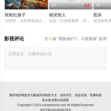
6.0
2.0
HD
HD
HD
双枪红娘子
精灵猎人
怒杀
1938年，高胜男新婚之日，丈夫被日军残害，父辈亦遭屠戮。
这是一位精英警察，同时也是精灵猎
前清刺客
影视评论
共
0
条 “星际旅行7：斗转星移” 影评
飘花电影网
提供无删减高清电影大全、搞笑综艺、热血动漫、热播电视
剧全集免费在线观看
Copyright © 2023 camperhorse.com All Rights Reserved
渝ICP备2023030679号