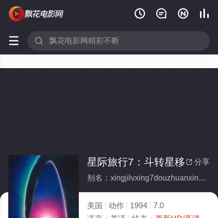






星际旅行7：斗转星移
分享

别名：xingjilvxing7douzhuanxingyi
美国
动作
1994
7.0