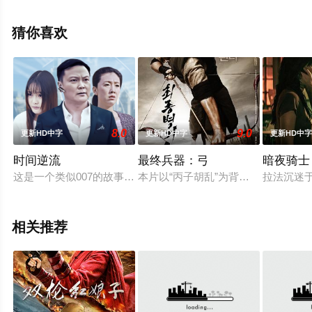
精彩演绎的美国电影，手机免费观看高清未删减完整版电
影大全就上飘花影院，更多剧情信息可移步至豆瓣电影、
猜你喜欢
电视猫或剧情网等平台了解。
8.0
9.0
更新HD中字
更新HD中字
更新HD中
时间逆流
最终兵器：弓
暗夜骑士
这是一个类似007的故事，主人公欧阳陷入了时间的死循环，原
本片以“丙子胡乱”为背景。十三年前
拉法沉迷
相关推荐