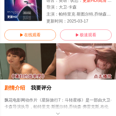
语言：
英语
状态：
更新HD/高清
- 免费在线观看
导演：
大卫·卡森
主演：
帕特里克·斯图尔特,乔纳森·弗雷克斯,布伦特·斯皮内,莱瓦尔·伯顿,盖茨·麦克法登,威廉·夏特纳
更新HD
更新时间：
2025-03-17
在线观看
极速观看


剧情介绍
我要评分
飘花电影网动作片《星际旅行7：斗转星移》是一部由大卫·
卡森导演执导，帕特里克·斯图尔特,乔纳森·弗雷克斯,布伦
特·斯皮内,莱瓦尔·伯顿,盖茨·麦克法登,威廉·夏特纳等演员
