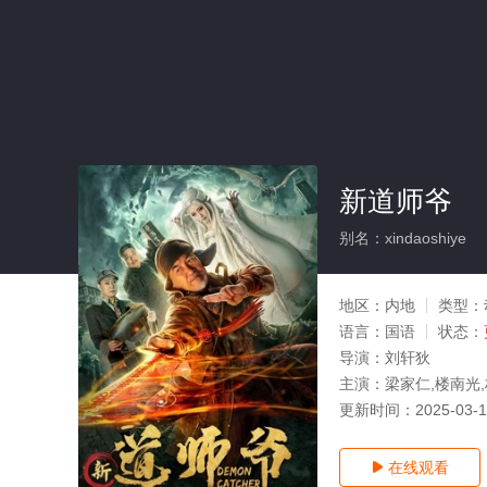
新道师爷
别名：xindaoshiye
地区：
内地
类型：
语言：
国语
状态：
导演：
刘轩狄
主演：
梁家仁,楼南光
更新时间：
2025-03-
在线观看
