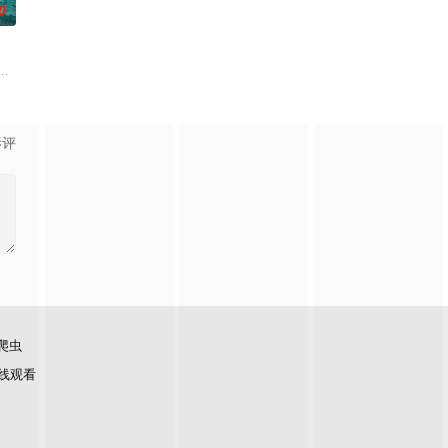
0
场精心布局的
数人在鸦片生意方面活动，并且受到腐败官员的保
在经历一次重大事件后，被迫加入保健品公司，实现了自我价值体验到社会存在
满了消暑游客，一群凶猛的大白鲨突然闯入园区水域，把整片游乐区变成了开
影评
爬虫
线观看