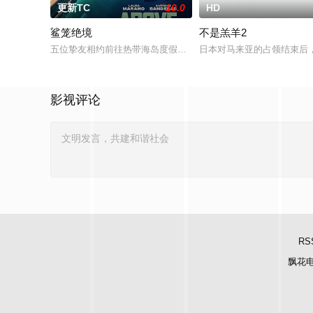
更新TC
10.0
HD
鲨笼绝境
不是羔羊2
五位挚友相约前往热带海岛度假，计划在碧蓝海域中体验刺激的
日本对马来亚的占领结束后
影视评论
RS
飘花