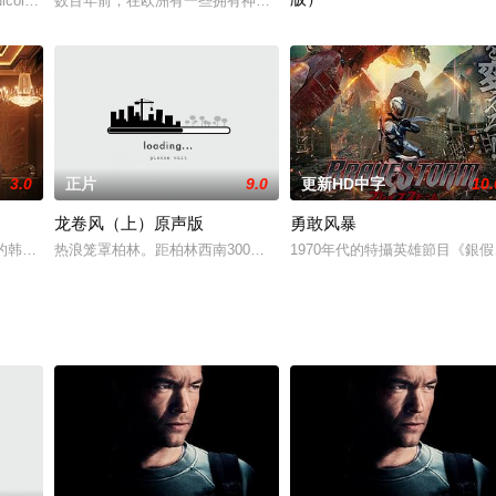
饰）来到有着“罪恶之称”的冷城投奔自己的师兄李江（释彦能 饰），却意外成为
icolas Cage 饰）完成了一次任务，手法老道。长久以来，乔信奉的四个原
数百年前，在欧洲有一些拥有神秘力量的人群，他们被视为邪魔遭到
时光飞逝，一转眼，艾格西（塔伦
3.0
正片
9.0
更新HD中字
10.
龙卷风（上）原声版
勇敢风暴
为谋取暴利不择手段，于是“死亡飞车”比赛应运而生。昔日优秀的赛车手弗兰克（
代的韩国釜山为背景，讲述了宋康昊饰演的李头森从一个毫无底线的走私犯崛起为
热浪笼罩柏林。距柏林西南300公里的地方，网球大小的冰雹正砸下
1970年代的特攝英雄節目《銀假