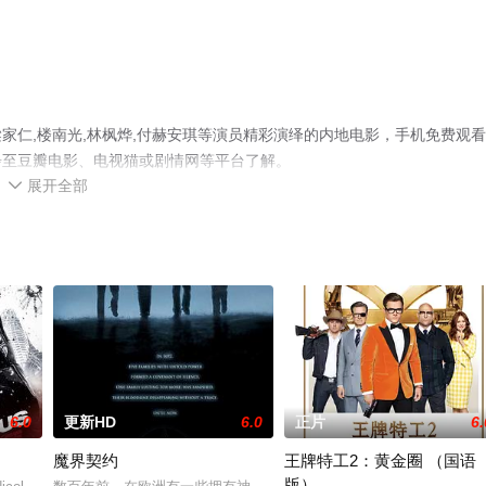
家仁,楼南光,林枫烨,付赫安琪等演员精彩演绎的内地电影，手机免费观
步至豆瓣电影、电视猫或剧情网等平台了解。
展开全部

6.0
更新HD
6.0
正片
6.
魔界契约
王牌特工2：黄金圈 （国语
版）