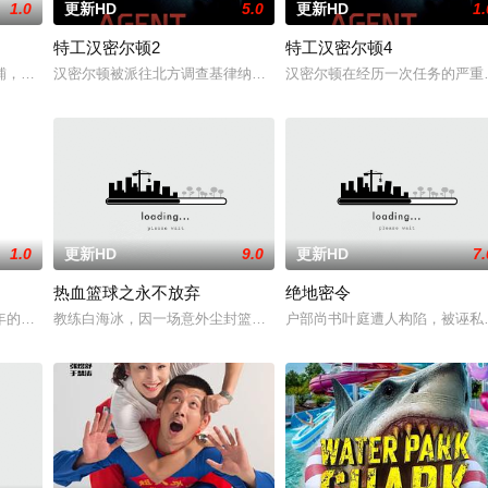
1.0
更新HD
5.0
更新HD
1.
特工汉密尔顿2
特工汉密尔顿4
案的过程中，他面临着来自超自然界的威胁。为了维护两个世界的平衡，他必须
铺，却为守护单亲母女小茜和依依，被迫出手击杀黑帮一伙而暴露身份。幕后黑
汉密尔顿被派往北方调查基律纳太空项目的间谍行为，同时发现有人
汉密尔顿在经历一次任务的严重
1.0
更新HD
9.0
更新HD
7.
热血篮球之永不放弃
绝地密令
受害者的老友，前往法国土伦军事基地展开调查。他与克里斯汀伪装身份，深入
年的危害，对社会秩序的破坏为主题，旨在通过电影让观众意识到毒品的可怕，
教练白海冰，因一场意外尘封篮球梦。为完成病危师兄的嘱托，他接手
户部尚书叶庭遭人构陷，被诬私