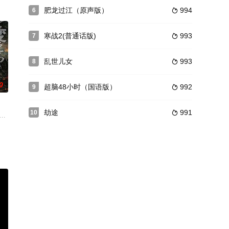
冷城
则让他冷酷无情的完成一次次任务并活
绞杀，不得不逃亡美洲大陆。十七世纪，拥有魔力的五大家族联合，开辟了伊普
肥龙过江（原声版）
994
6

·埃格顿暂无内容Taron暂无内容Egerton暂无内容饰）已经成长为了一名出
寒战2(普通话版)
993
7

乱世儿女
993
8

0
超脑48小时（国语版）
992
9

劫途
991
10

Ja
传奇毒枭的故事。故事原型是上世纪70年代靠
来毁坏了农田。一棵树的树梢上挂着一个死了的农夫。对于当地警察局来说这是
面》及《超級機器人 紅巴隆》TV放送後經過40年以上，2017年今年秋季真人電影