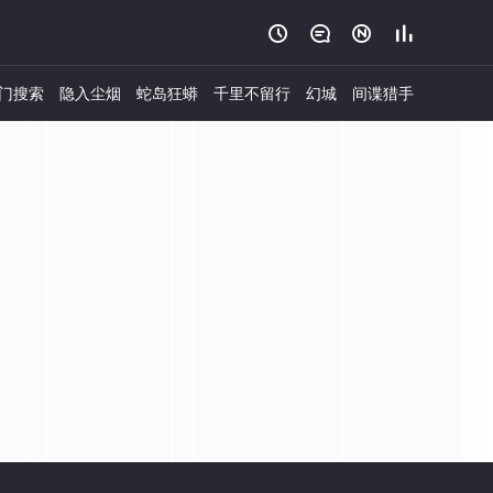




门搜索
隐入尘烟
蛇岛狂蟒
千里不留行
幻城
间谍猎手