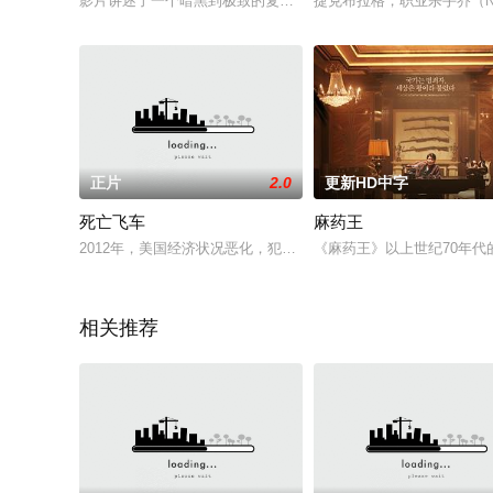
影片讲述了一个暗黑到极致的复仇故事，功夫小子“武林”（岳松 
捷克布拉格，职业杀手乔（N
正片
2.0
更新HD中字
死亡飞车
麻药王
2012年，美国经济状况恶化，犯罪率剧增，已逐步私人化的监狱
《麻药王》以上世纪70年
相关推荐