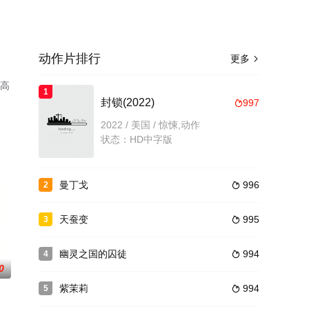
动作片排行
更多

看高
1
封锁(2022)
997

2022 / 美国 / 惊悚,动作
状态：HD中字版
曼丁戈
996
2

天蚕变
995
3

幽灵之国的囚徒
994
4

0
紫茉莉
994
5
