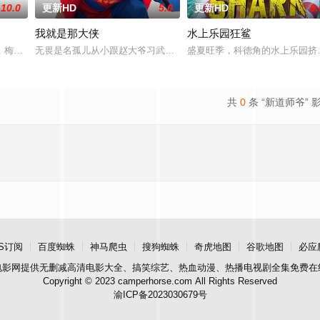
10.0
更新HD
5.0
更新HD
9.
我就是那大侠
水上乐园狂鲨
鲨鱼笼潜水，同时享受奢靡的派对狂欢。然而他们浑然不知，这趟旅程不过是一
，梅尔在新加坡的特别行动组担任警察。这一次，他要对付的是黑帮，其中大多
无畏是名孤儿从小跟赵大爷习武收废品，做事一根筋的他总被误解。
盛夏旺季，科德角的水上乐园挤
共
0
条 “新道师爷” 
S订阅
百度蜘蛛
神马爬虫
搜狗蜘蛛
奇虎地图
谷歌地图
必应
电影网
提供无删减高清电影大全、搞笑综艺、热血动漫、热播电视剧全集免费在
Copyright © 2023 camperhorse.com All Rights Reserved
渝ICP备2023030679号