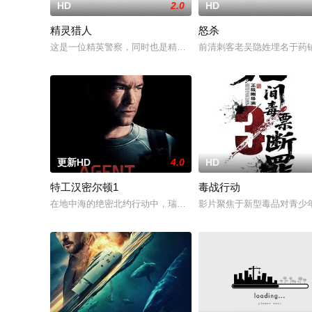
HD
2.0
HD
精灵猎人
怒杀
这是一位精英警察，同时也是精灵猎手。在调查一系列血腥谋杀
前清刺客老吴隐姓埋名于药
更新HD
4.0
HD
特工汉密尔顿1
毒战行动
在地中海的绝密北约行动中，瑞典攻击潜水员遇害。汉密尔顿，
影片聚焦于新型毒品对青少