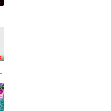
0
与精灵之王展
手向爷派杀手左轮抓住母女二人要挟并引出老吴。
从瑞典窃取秘密武器材料。他被调至布鲁塞尔担任国防部长保镖，而叛乱分子计
后果后，陷入了自我毁灭的状态。然而，他被说服去执行他最擅长的任务——
0
追查案件背景
着重塑造了缉毒警察在危险环境中坚守岗位，与毒
一支被嘲为“无胜利队”的业余球队。当一群问题少年遇上背负阴影的教练，他
贪国库银两，身陷囹圄在即，叶庭急召其子叶护相见。叶护心知父亲蒙冤，却