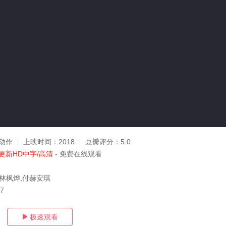
动作
上映时间：
2018
豆瓣评分：
5.0
更新HD中字/高清
- 免费在线观看
,林枫烨,付赫安琪
17
极速观看
