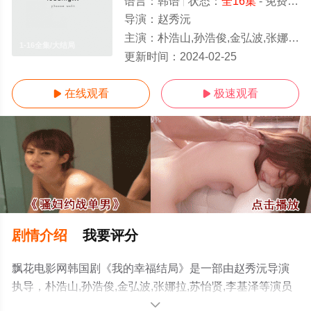
语言：
韩语
状态：
全16集
- 免费在线观看
导演：
赵秀沅
主演：
朴浩山,孙浩俊,金弘波,张娜拉,苏怡贤,李基泽
1-16全集/大结局
更新时间：
2024-02-25
在线观看
极速观看


剧情介绍
我要评分
飘花电影网韩国剧《我的幸福结局》是一部由赵秀沅导演
执导，朴浩山,孙浩俊,金弘波,张娜拉,苏怡贤,李基泽等演员
精彩演绎的韩国电视剧，大结局剧情已揭晓（1-16全
