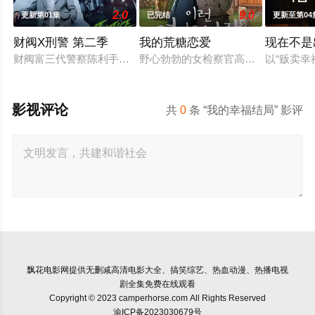
2.0
9.0
更新第01集
已完结
更新至第04
财阀X刑警 第二季
我的荒糖恋爱
现在不是
财阀富三代警察陈利手（安普贤 饰）华丽回归，完美蜕变为成熟
野心勃勃的女检察官高恩世（贺营 饰
以“贩卖
影视评论
共
0
条 “我的幸福结局” 影评
飘花电影网
提供无删减高清电影大全、搞笑综艺、热血动漫、热播电视
剧全集免费在线观看
Copyright © 2023 camperhorse.com All Rights Reserved
渝ICP备2023030679号