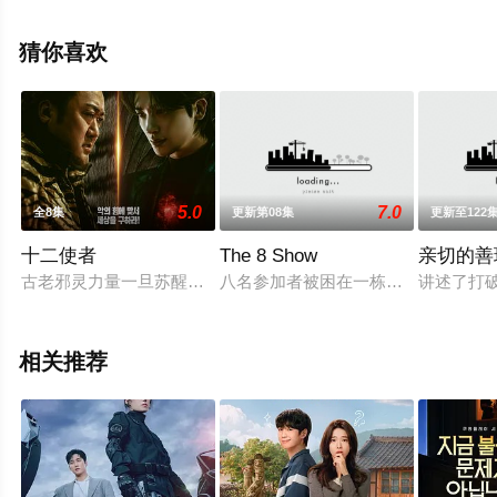
集），手机免费观看高清未删减完整版电视剧全集就上飘
花影院，热播电视剧提前免费观看，更多剧情信息可移步
猜你喜欢
至豆瓣电视剧、电视猫或剧情网等平台了解。
5.0
7.0
全8集
更新第08集
更新至122
十二使者
The 8 Show
亲切的善
古老邪灵力量一旦苏醒，整个韩国将被黑暗吞噬。十二守护者将在
八名参加者被困在一栋八层的神秘大
讲述了打
相关推荐