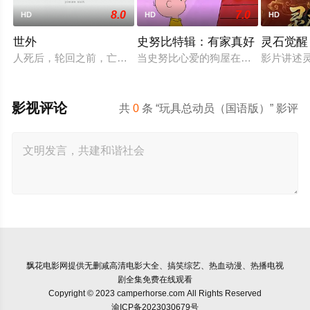
8.0
7.0
HD
HD
HD
世外
史努比特辑：有家真好
灵石觉醒
人死后，轮回之前，亡魂会来到一处奇异之地——“世外”。灵守
当史努比心爱的狗屋在庭院拍卖会上
影片讲述
影视评论
共
0
条 “玩具总动员（国语版）” 影评
飘花电影网
提供无删减高清电影大全、搞笑综艺、热血动漫、热播电视
剧全集免费在线观看
Copyright © 2023 camperhorse.com All Rights Reserved
渝ICP备2023030679号