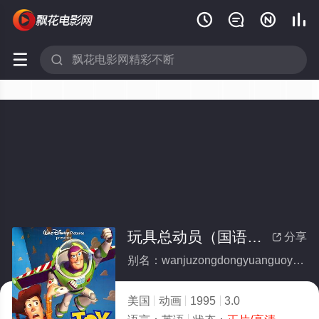






玩具总动员（国语版）(全集)
分享

别名：wanjuzongdongyuanguoyuban
美国
动画
1995
3.0