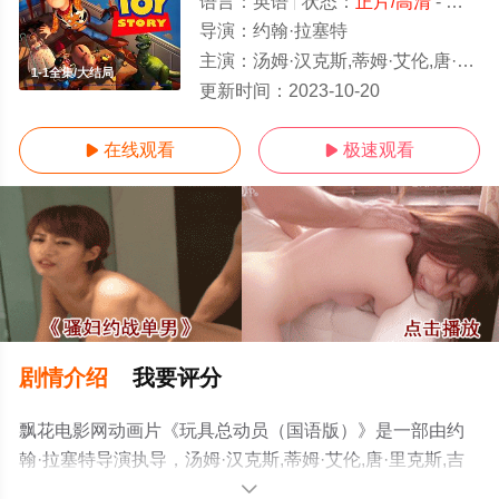
语言：
英语
状态：
正片/高清
- 免费在线观看
导演：
约翰·拉塞特
主演：
汤姆·汉克斯,蒂姆·艾伦,唐·里克斯,吉姆·法尼,华莱士·肖恩,约翰·拉岑贝格,安妮·波茨,约翰·莫里斯,伊瑞克·冯
1-1全集/大结局
更新时间：
2023-10-20
在线观看
极速观看


剧情介绍
我要评分
飘花电影网动画片《玩具总动员（国语版）》是一部由约
翰·拉塞特导演执导，汤姆·汉克斯,蒂姆·艾伦,唐·里克斯,吉
姆·法尼,华莱士·肖恩,约翰·拉岑贝格,安妮·波茨,约翰·莫里斯,
