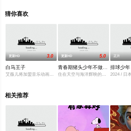
伊瑞克·冯·迪滕,劳里·梅特卡夫,李等演员精彩演绎的美国电
影，大结局剧情已揭晓（1-1全集），手机免费观看高清未
猜你喜欢
删减完整版电影大全就上飘花影院，更多剧情信息可移步
至豆瓣电影、电视猫或剧情网等平台了解。
3.0
5.0
更新HD
更新HD
正片
白马王子
青春期猪头少年不做怀梦少女的
排球少年
艾薇儿将加盟音乐动画电影Charming，与歌手阿什丽·提斯
住在天空与海洋辉映的城镇“藤泽”
2024 /
相关推荐