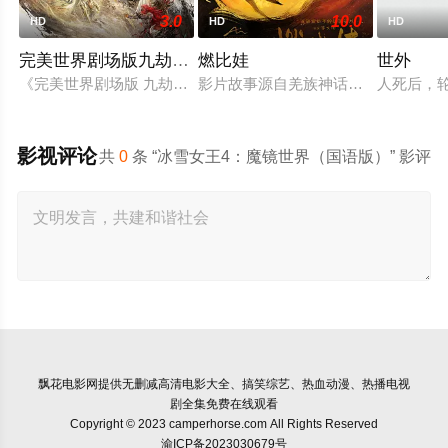
3.0
10.0
HD
HD
HD
完美世界剧场版九劫焚天
燃比娃
世外
《完美世界剧场版 九劫焚天》是动画《完美世界》的第二部剧场
影片故事源自羌族神话，讲述了一只被
人死后，
影视评论
共
0
条 “冰雪女王4：魔镜世界（国语版）” 影评
飘花电影网
提供无删减高清电影大全、搞笑综艺、热血动漫、热播电视
剧全集免费在线观看
Copyright © 2023 camperhorse.com All Rights Reserved
渝ICP备2023030679号