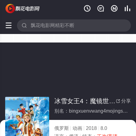






冰雪女王4：魔镜世界（国语版）(全集)
分享

别名：bingxuenvwang4mojingshijieguoyuban
俄罗斯
动画
2018
8.0