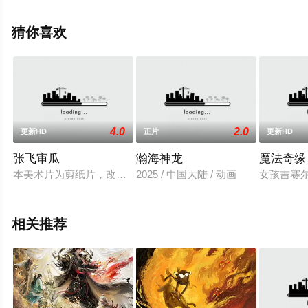
（1-1全集），手机免费观看高清未删减完整版电影大全就
上飘花影院，更多剧情信息可移步至豆瓣电影、电视猫或
猜你喜欢
剧情网等平台了解。
4.0
2.0
更新HD
正片
更新HD
张飞审瓜
瀚海神龙
魔法奇缘
本美术片为剪纸片，改编自同名戏曲，造型设计为柯明，背景设
2025 / 中国大陆 / 动画
女孩吉赛
相关推荐