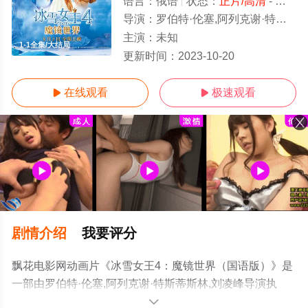
语言：
俄语
状态：
正片/高清
- 免费在线观看
导演：
罗伯特·伦塞,阿列克谢·特斯蒂斯林,刘凌峰
主演：
未知
1-1全集/大结局
更新时间：
2023-10-20
在线观看
极速观看


剧情介绍
我要评分
飘花电影网动画片《冰雪女王4：魔镜世界（国语版）》是
一部由罗伯特·伦塞,阿列克谢·特斯蒂斯林,刘凌峰导演执
导，众多演员精彩演绎的俄罗斯电影，大结局剧情已揭晓
