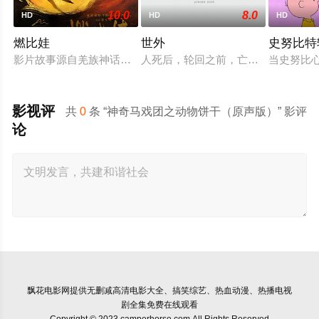
10.0
8.0
HD
HD
HD
燃比娃
世外
史努比特
影片故事源自羌族神话，讲述了一只被人类抚养长大的猴子，追寻
人死后，轮回之前，亡魂会来到一处
当史努比
影视评
共
0
条 “神奇马戏团之动物饼干（原声版）” 影评
论
飘花电影网
提供无删减高清电影大全、搞笑综艺、热血动漫、热播电视
剧全集免费在线观看
Copyright © 2023 camperhorse.com All Rights Reserved