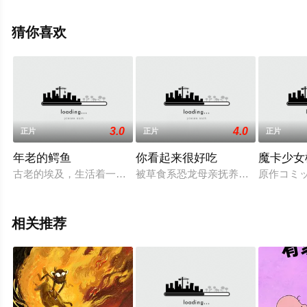
斯特·史泰龙,丹尼·德维托,雷文-西蒙尼,帕特里克·沃伯顿,塔
拉·斯特朗,吉尔伯特·戈等演员精彩演绎的美国 / 西班牙 / 中
猜你喜欢
国大陆 / 韩国电影，大结局剧情已揭晓（1-1全集），手机
免费观看高清未删减完整版电影大全就上飘花影院，更多
剧情信息可移步至豆瓣电影、电视猫或剧情网等平台了
解。
3.0
4.0
正片
正片
正片
年老的鳄鱼
你看起来很好吃
魔卡少女
古老的埃及，生活着一只活了上千年的鳄鱼。然而由于无法抗拒
被草食系恐龙母亲抚养长大的霸王龙 H
原作コミッ
相关推荐