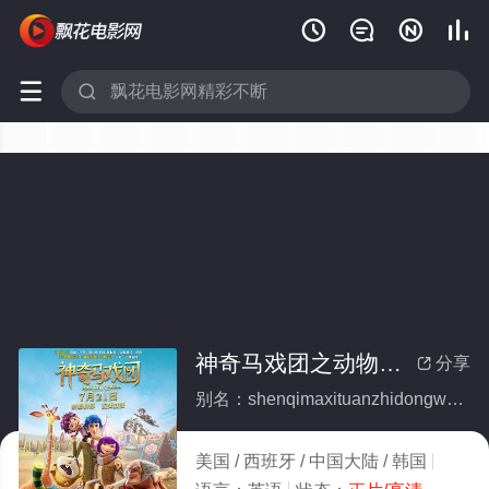






神奇马戏团之动物饼干（原声版）(全集)
分享

别名：shenqimaxituanzhidongwubingganyuanshengban
美国 / 西班牙 / 中国大陆 / 韩国
动画