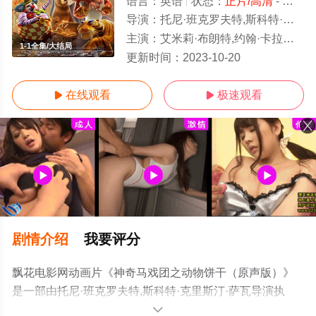
语言：
英语
状态：
正片/高清
- 免费在线观看
导演：
托尼·班克罗夫特,斯科特·克里斯汀·萨瓦
主演：
艾米莉·布朗特,约翰·卡拉辛斯基,伊恩·麦克莱恩,西尔维斯特·史泰龙,丹尼·德维托,雷文-西蒙尼,帕特里克·沃伯顿,
1-1全集/大结局
更新时间：
2023-10-20
在线观看
极速观看


剧情介绍
我要评分
飘花电影网动画片《神奇马戏团之动物饼干（原声版）》
是一部由托尼·班克罗夫特,斯科特·克里斯汀·萨瓦导演执
导，艾米莉·布朗特,约翰·卡拉辛斯基,伊恩·麦克莱恩,西尔维
