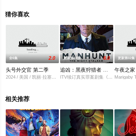
等演员精彩演绎的美国电视剧，大结局剧情已揭晓（更新
至10集已完结），手机免费观看高清未删减完整版电视剧
猜你喜欢
全集就上飘花影院，热播电视剧提前免费观看，更多剧情
信息可移步至豆瓣电视剧、电视猫或剧情网等平台了解。
2.0
6.0
全6集
更新第04集
更新第02集
头号外交官 第二季
追凶：黑夜狩猎者 第二季
午夜之家
2024 / 美国 / 凯丽·拉塞尔,阿丽·安,Martina,Avogadri,Joe
ITV续订真实罪案剧集《寻凶 Manhunt》
Marigaby T
相关推荐