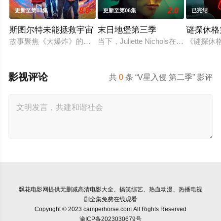
8.0
2.0
更新至第03集
更新至第06集
已完结
斯图尔特未能拯救宇宙
末日地堡第三季
谜探休格
故事聚焦《大爆炸》的漫画书老板斯图尔特·布鲁姆，他弄坏了一
当下，Juliette Nichols
《谜探休
影视评论
共
0
条 “V星入侵 第二季” 影评
飘花电影网
提供无删减高清电影大全、搞笑综艺、热血动漫、热播电视
剧全集免费在线观看
Copyright © 2023 camperhorse.com All Rights Reserved
渝ICP备2023030679号