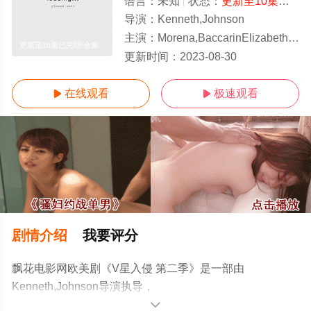
语言：
未知
状态：
更新至10集已完结
导演：
Kenneth,Johnson
主演：
Morena,BaccarinElizabeth,MitchellMorris,ChestnutJoel,Grets
更新至10集已完结/全集
更新时间：
2023-08-30
在线观看
极速观看


剧情介绍
我要评分
飘花电影网欧美剧《V星入侵 第二季》是一部由
Kenneth,Johnson导演执导，
Morena,BaccarinElizabeth,MitchellMorris,ChestnutJoel,Gret
