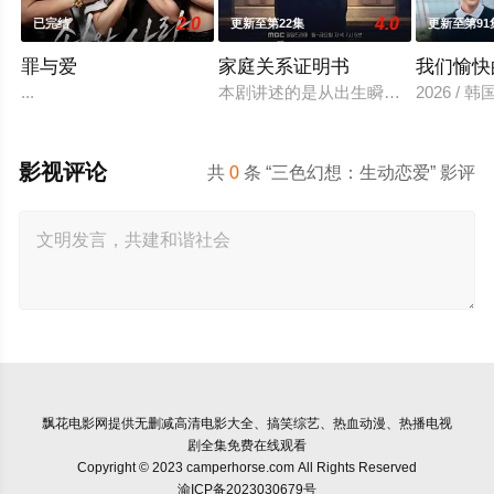
2.0
4.0
已完结
更新至第22集
更新至第91
罪与爱
家庭关系证明书
我们愉快
...
本剧讲述的是从出生瞬间开始就被打
2026 /
影视评论
共
0
条 “三色幻想：生动恋爱” 影评
飘花电影网
提供无删减高清电影大全、搞笑综艺、热血动漫、热播电视
剧全集免费在线观看
Copyright © 2023 camperhorse.com All Rights Reserved
渝ICP备2023030679号