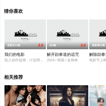
影院，热播电视剧提前免费观看，更多剧情信息可移步至
豆瓣电视剧、电视猫或剧情网等平台了解。
猜你喜欢
3.0
3.0
更新至10集
全8集
更新第02集
我们的电影
解开跆拳道的诅咒
解除跆拳
陷入创作低潮，计划用崭新作品重返舞台的获奖导演（南宫珉 饰
2024 / 韩国 / 金努林
电影节上
相关推荐