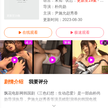
语言：
未知
状态：
更新至19集
- 免费在线观看
导演：
朴尚勋
主演：
尹施允赵秀香
更新至19集
更新时间：
2023-08-30
在线观看
极速观看


剧情介绍
我要评分
飘花电影网韩国剧《三色幻想：生动恋爱》是一部由朴尚
勋导演执导，尹施允赵秀香等演员精彩演绎的韩国电视
剧，手机免费观看高清未删减完整版电视剧全集就上飘花
