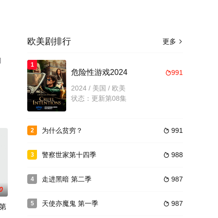
欧美剧排行
更多

门
1
，
危险性游戏2024
991

剧情
2024 / 美国 / 欧美
状态：更新第08集
为什么贫穷？
991
2

警察世家第十四季
988
3

走进黑暗 第二季
987
4

0
天使亦魔鬼 第一季
987
5

第