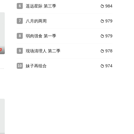
自Stephen King执笔﹑George Rome
遥远星际 第三季
984
6

因潜入明星居所行窃被捕。此事被媒体争相报道，并被改编成电影。如今，两名当
八月的两周
979
7

弱肉强食 第一季
979
8

0
现场清理人 第二季
978
9

妹子再组合
974
10

itlyn（妮可·基德曼 Nicole Kidma
flix全新喜剧以女子监狱为背景，讲述一支纪录片团队进入HMP Woldsley监