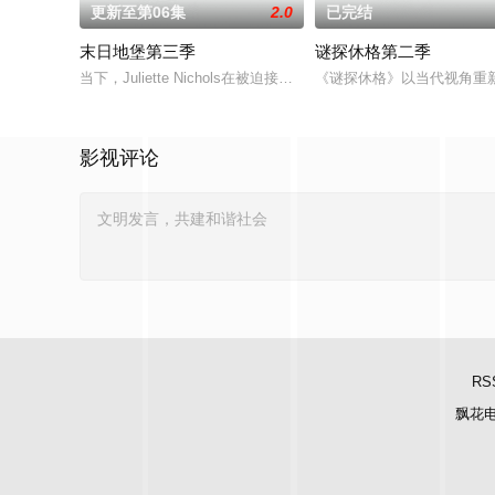
更新至第06集
2.0
已完结
末日地堡第三季
谜探休格第二季
当下，Juliette Nichols在被迫接受“净化”后幸存下来，
《谜探休格》以当代视角重
影视评论
RS
飘花