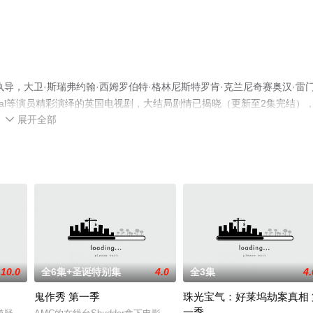
导演执导，大卫·斯瑞弗约翰·西姆罗伯特·格林尼斯特罗肯·克兰尼奇赛奥汉·雷
nah,Wal等演员精彩演绎的英国电视剧，大结局剧情已揭晓（更新至2集完结）
展开全部
热播电视剧提前免费观看，更多剧情信息可移步至豆瓣电视剧、电视猫或

10.0
全6集+圣诞特别集
4.0
全3集
4.
鬼作秀 第一季
珠光宝气：好莱坞劫案真相 
一季