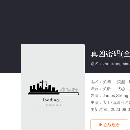
真凶密码(全
别名：zhenxiongmim
地区：
英国
类型：
语言：
英语
状态：
导演：
James,Strong
主演：
大卫·斯瑞弗约
更新时间：
2023-08-
在线观看
