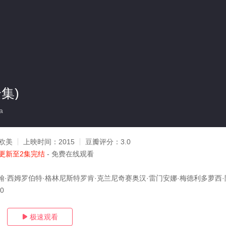
集)
a
欧美
上映时间：
2015
豆瓣评分：
3.0
更新至2集完结
- 免费在线观看
翰·西姆罗伯特·格林尼斯特罗肯·克兰尼奇赛奥汉·雷门安娜·梅德利多萝西·阿
30
极速观看
