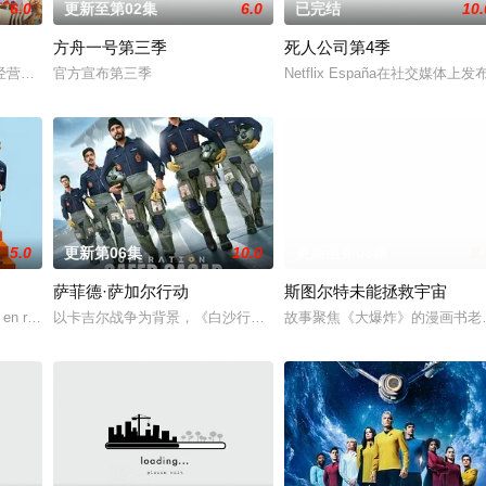
6.0
更新至第02集
6.0
已完结
10.
方舟一号第三季
死人公司第4季
经营酒吧的英国前刑警，原以为能过上平静生活。然而，当地接连发生游客离奇
官方宣布第三季
Netflix España在社交媒体上发布了一
5.0
更新第06集
10.0
更新至第03集
8.
萨菲德·萨加尔行动
斯图尔特未能拯救宇宙
 to Lo
 en redes sociales una foto en el set de m
以卡吉尔战争为背景，《白沙行动》讲述了印度空军"金色箭头"第1
故事聚焦《大爆炸》的漫画书老板