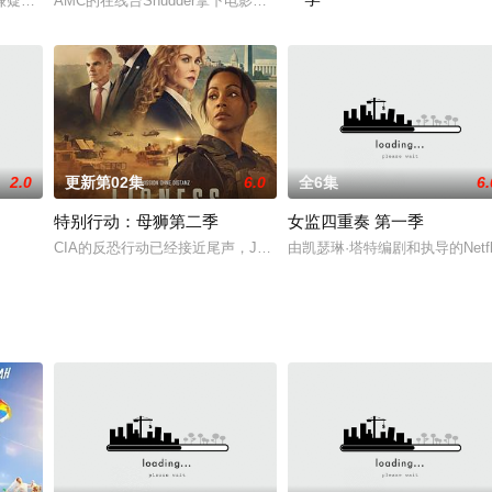
those
嫌疑人，一个房间，谁说的是真话？
AMC的在线台Shudder拿下电影改编剧《鬼作秀 Creepshow》，这部剧改编
2009年，洛杉矶一群青少年
2.0
更新第02集
6.0
全6集
6.
特别行动：母狮第二季
女监四重奏 第一季
CIA的反恐行动已经接近尾声，Joe（佐伊·索尔达娜 Zoe Saldana 饰）、Ka
由凯瑟琳·塔特编剧和执导的Net