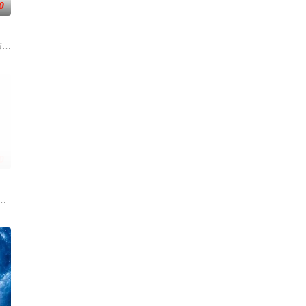
0
死亡事件，他不得不重拾侦探本能，与一位热衷真
张由Laura Caballero和演员Carlos Arces Torregrosers
0
7中队的故事，他们最初的任务是执行照相侦察任务。但当他们
斯图尔特·布鲁姆，他弄坏了一个谢尔顿和莱纳德制造的设备，意外导致了多元宇