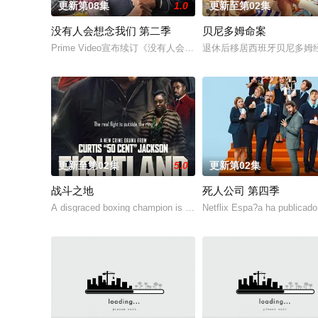
更新第08集
1.0
更新至第02集
没有人会想念我们 第二季
贝尼多姆命案
Prime Video宣布续订《没有人会想念我们》第二季。
退休后移居西班牙贝尼多姆
更新至第02集
5.0
更新第02集
战斗之地
死人公司 第四季
A disgraced boxing champion is released from prison and returns
Netflix Espa?a ha publicado