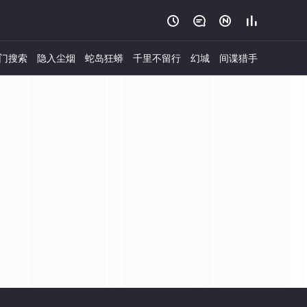




门搜索
隐入尘烟
蛇岛狂蟒
千里不留行
幻城
间谍猎手