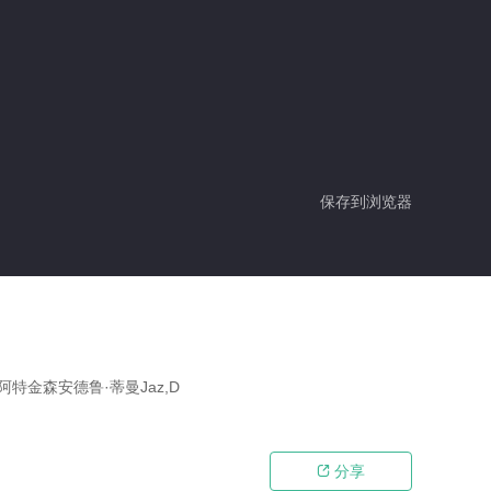
保存到浏览器
特金森安德鲁·蒂曼Jaz,D
分享
