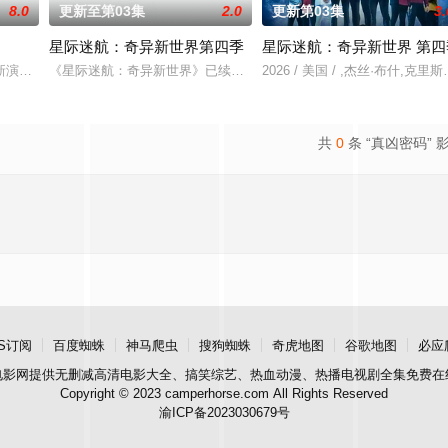
8.0
更新至第03集
2.0
更新第03集
3.
星际迷航：奇异新世界第四季
星际迷航：奇异新世界 第四
但记忆却已丧失，而地堡正从叛乱中恢复，并面临着新的危险威胁。过去，记者
新演绎了文学、电影和电视史上最受欢迎且意义重大的题材之一——私家侦探故
《星际迷航：奇异新世界》已续订第四季。
2026 / 美国 / ,杰丝·布什,
共
0
条 “真凶密码” 
S订阅
百度蜘蛛
神马爬虫
搜狗蜘蛛
奇虎地图
谷歌地图
必应
电影网
提供无删减高清电影大全、搞笑综艺、热血动漫、热播电视剧全集免费在
Copyright © 2023 camperhorse.com All Rights Reserved
渝ICP备2023030679号