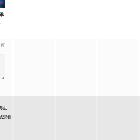
0
季
事。
克里斯蒂娜·钟,西莉亚·罗丝·古丁,阿德里安·霍姆斯,克里斯汀·霍恩,丹·让诺特,卡罗尔·
影评
爬虫
线观看