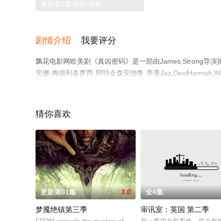
更新至2集完结/全集
剧情介绍
我要评分
飘花电影网欧美剧《真凶密码》是一部由James,Strong
安娜·梅德利多萝西·阿特金森安德鲁·蒂曼Jaz,DeolHan
手机免费观看高清未删减完整版电视剧全集就上飘花影院，
网等平台了解。
猜你喜欢
更新第01集
3.0
全4集
梦魇绝镇第三季
审讯室：英国 第二季