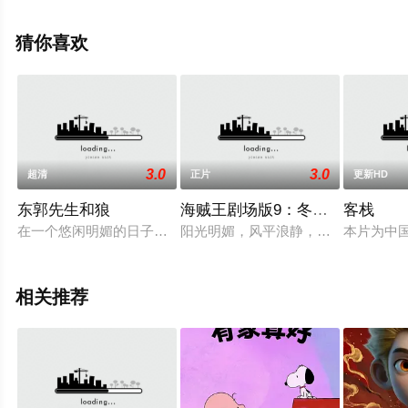
机免费观看高清未删减完整版电影大全就上飘花影院，更
多剧情信息可移步至豆瓣电影、电视猫或剧情网等平台了
猜你喜欢
解。
3.0
3.0
超清
正片
更新HD
东郭先生和狼
海贼王剧场版9：冬季 绽放的奇
客栈
在一个悠闲明媚的日子里，儒雅善良的读书人东郭先生牵着他的
阳光明媚，风平浪静，草帽海贼团的
本片为中
相关推荐