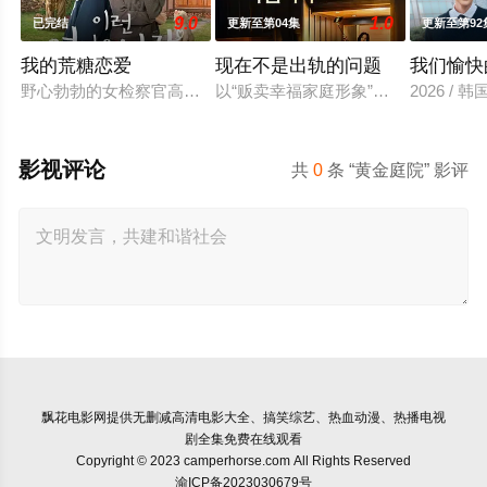
9.0
1.0
已完结
更新至第04集
更新至第92
我的荒糖恋爱
现在不是出轨的问题
我们愉快
野心勃勃的女检察官高恩世（贺营 饰）意外失忆，住进拳击教练
以“贩卖幸福家庭形象”赚钱的网红夫
2026 /
影视评论
共
0
条 “黄金庭院” 影评
飘花电影网
提供无删减高清电影大全、搞笑综艺、热血动漫、热播电视
剧全集免费在线观看
Copyright © 2023 camperhorse.com All Rights Reserved
渝ICP备2023030679号