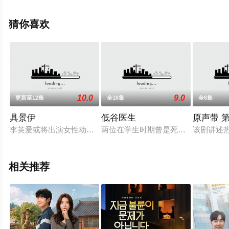
剧情已揭晓（1-60全集），手机免费观看高清未删减完整
版电视剧全集就上飘花影院，热播电视剧提前免费观看，
猜你喜欢
更多剧情信息可移步至豆瓣电视剧、电视猫或剧情网等平
台了解。
10.0
9.0
更新至12集
全16集
全6集
具景伊
低谷医生
原声带 
李英爱或将出演女性动作惊悚新剧《惊奇的具璟伊》(경이로운 구
两位在学生时期曾是死对头的优秀医
该剧讲述
相关推荐