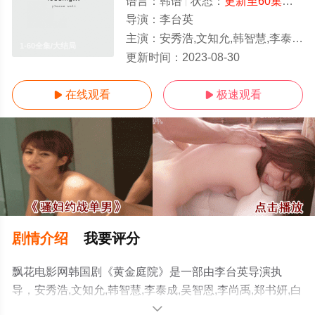
语言：
韩语
状态：
更新至60集已完结
导演：
李台英
主演：
安秀浩,文知允,韩智慧,李泰成,吴智恩,李尚禹,郑书妍,白承姬,李雅拉,李夏恩
1-60全集/大结局
更新时间：
2023-08-30
在线观看
极速观看


剧情介绍
我要评分
飘花电影网韩国剧《黄金庭院》是一部由李台英导演执
导，安秀浩,文知允,韩智慧,李泰成,吴智恩,李尚禹,郑书妍,白
承姬,李雅拉,李夏恩等演员精彩演绎的韩国电视剧，大结局
