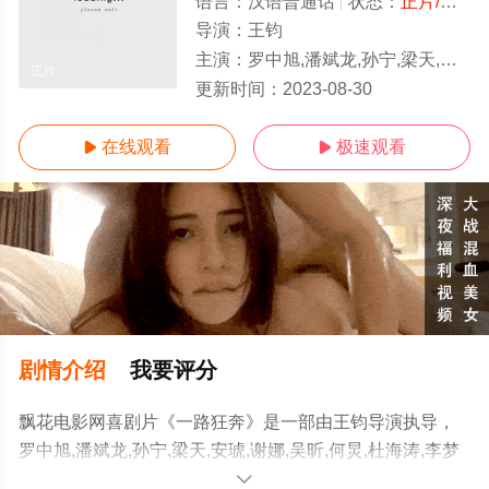
语言：
汉语普通话
状态：
正片/高清
导演：
王钧
主演：
罗中旭,潘斌龙,孙宁,梁天,安琥,谢娜,吴昕,何炅,杜海涛,李梦男,洪剑涛,刘桦,王晴,梁永斌
正片
更新时间：
2023-08-30
在线观看
极速观看


剧情介绍
我要评分
飘花电影网喜剧片《一路狂奔》是一部由王钧导演执导，
罗中旭,潘斌龙,孙宁,梁天,安琥,谢娜,吴昕,何炅,杜海涛,李梦
男,洪剑涛,刘桦,王晴,梁永斌等演员精彩演绎的中国大陆电
