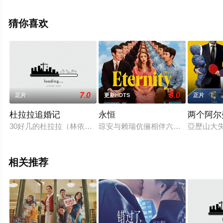
影，手机免费观看高清未删减完整版电影大全就上飘花影
院，更多剧情信息可移步至豆瓣电影、电视猫或剧情网等
猜你喜欢
平台了解。
7.0
5.0
正片
更新HDTS
正片
杜拉拉追婚记
永恒
两个阿尔
30好几的杜拉拉（林依晨 饰）二次归来，一心想与王伟（周渝
琼安与赖瑞伉俪相伴六十余载，儿孙
亞歷山大
相关推荐