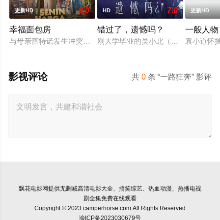
8.0
7.0
更新HD
HD
更新HD
幸福面包房
错过了，遗憾吗？
一般人物
与母亲蕾特诺发生冲突后，穆蒂亚离家出走，决心证明自己的独
刚大学毕业的吴小北（庄达菲 饰）被
袁小道怀
影视评论
共
0
条 “一路狂奔” 影评
飘花电影网
提供无删减高清电影大全、搞笑综艺、热血动漫、热播电视
剧全集免费在线观看
Copyright © 2023 camperhorse.com All Rights Reserved
渝ICP备2023030679号