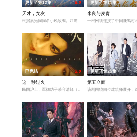
更新至第12集
8.0
更新至第11集
天才，女友
米良与麦青
根据素光同同名小说改编。江逾白长大以后，林知夏忽然对他说：
一根网线连接了中国鹿鸣村
已完结
2.0
更新至第25集
这一秒过火
第五立面
民国沪上，军阀幼子慕容清峄（张凌赫 饰）因被抱错而受尽养父
该剧围绕四位建筑师展开，