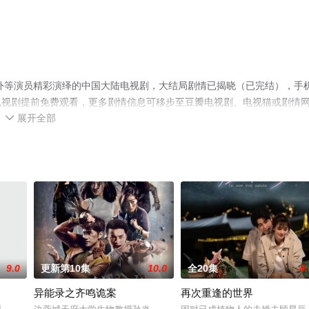
外等演员精彩演绎的中国大陆电视剧，大结局剧情已揭晓（已完结），手
电视剧提前免费观看，更多剧情信息可移步至豆瓣电视剧、电视猫或剧情
展开全部

9.0
更新第10集
10.0
全20集
4.
异能录之齐鸣诡案
再次重逢的世界