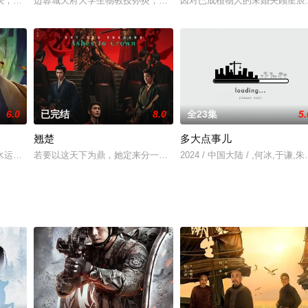
代,成了刚嫁入侯府的四少夫人柳惜朝。为了返回现代,不得不和几个嫂嫂一起
头，生灵涂炭，在民族危亡的关键时刻，人们面临各种各样乃至截然不同的选择
边蓉城天府大学生物教授孙炎，从明朝万历年间活到现在却保持着28
因对已成植物人的未婚夫顾星辰
6.0
已完结
8.0
全23集
5.
翘楚
多大点事儿
一季获得2014艺恩紫勋奖“中国最佳网络剧”、2015骨朵&中国传媒
水运而兴旺的白河镇恐怖案件频发：十二生肖挖心案、人肉包子案、真凶替死鬼
若要以这天下为鼎，她定来分一杯羹。该剧根据阅文集团起点女生网
2024 / 中国大陆 / ,何冰,于谦