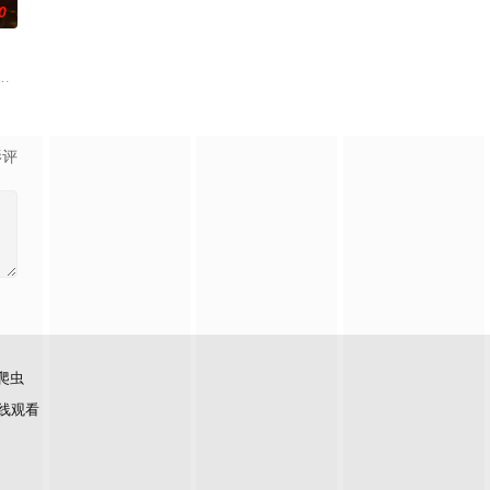
0
诸人共赴冒险奇局。一桩401部队的神秘失
自己 的超凡的智慧与过人的勇气，屡破奇案、勇 擒元凶的故事，展现了人民警
辉，大平王朝有史以来个以女子进士科三元及第入翰林院的奇女子。十年前的
影评
爬虫
线观看