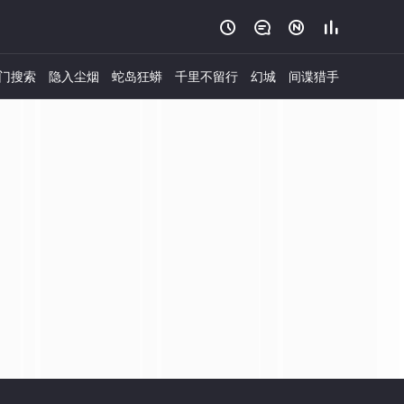




门搜索
隐入尘烟
蛇岛狂蟒
千里不留行
幻城
间谍猎手