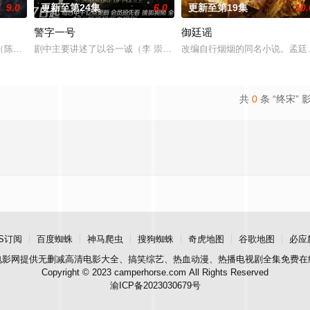
9.0
更新至第24集
6.0
更新至第19集
10.
警字一号
御廷谣
陈伟霆 饰）与吴老狗（曾舜晞 饰）强强联手，携手霍仙姑（陈瑶 饰）与九门
剧中主要讲述了以谷一诚（李 崇霄饰演）为代表的冀北市公安刑警用
改编自行烟烟的同名小说。孟廷
共
0
条 “终宋” 
S订阅
百度蜘蛛
神马爬虫
搜狗蜘蛛
奇虎地图
谷歌地图
必应
电影网
提供无删减高清电影大全、搞笑综艺、热血动漫、热播电视剧全集免费在
Copyright © 2023 camperhorse.com All Rights Reserved
渝ICP备2023030679号