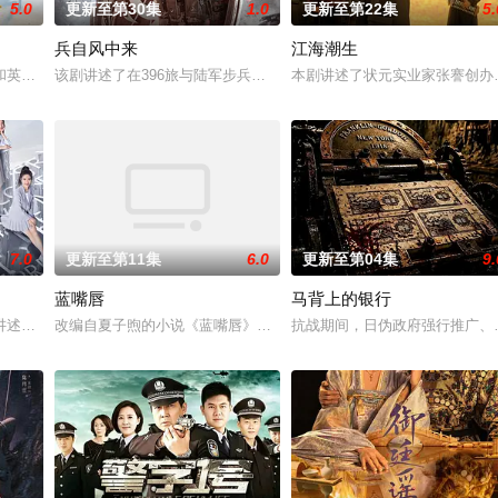
5.0
更新至第30集
1.0
更新至第22集
5.
兵自风中来
江海潮生
“江逾白，我喜欢你，哲学和生物学意义上的喜欢。”那个夜晚，他脸颊微热，
和英国牛津，麦香通过视频向米良宣告：婚不结了。鹿鸣村开了锅，村民大骂麦
该剧讲述了在396旅与陆军步兵学院联合举办的小型军事演习中，郭
本剧讲述了状元实业家张謇创办
7.0
更新至第11集
6.0
更新至第04集
9.
蓝嘴唇
马背上的银行
虐待，少年出逃时被任素素（王楚然 饰）所救，却累及其家族遭灭顶之灾。经
讲述了他们在中意合作项目中面对专业挑战与境外竞争，通过创新实践实现本土
改编自夏子煦的小说《蓝嘴唇》。藤墨与伍十弦因一场乌龙“神药”事件相
抗战期间，日伪政府强行推广、