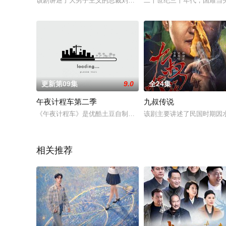
该剧讲述了大男子主义的总裁刘习因一枚神秘的玉镯而穿越到了古
二十世纪三十年代，国难当
更新第09集
9.0
全24集
午夜计程车第二季
九叔传说
《午夜计程车》是优酷土豆自制剧的优秀品牌，目前已经拍摄两季，第
该剧主要讲述了民国时期因
相关推荐