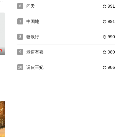
竞争管家之
，而这个选择也将决定了他们今后的人生道路。十
岁的不老容颜，正在研究自己不老秘密时，接连出现赤身被抽干血髓却无任何伤
思念成疾，姜七七穿越进梦里与顾星辰再次相遇相识相知相爱，事情发展的轨
问天
991
6

中国地
991
7

骊歌行
990
8

0
老房有喜
989
9

调皮王妃
986
10

案、县长被杀案、未婚夫被杀案等。李正九人称“
作者希行同名作品改编。
,朱媛媛,徐悦,盛冠森,郭麒麟,孙越