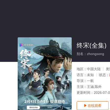
终宋(全集)
别名：zhongsong
地区：
中国大陆
类
语言：
未知
状态：
导演：
一航
主演：
王涵,陈外
更新时间：
2026-07-
在线观看
