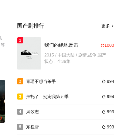
国产剧排行
更多

机
1
网等
我们的绝地反击
1000

2015 / 中国大陆 / 剧情,战争,国产
状态：全36集
青瑶不想当杀手
994
2

拜托了！别宠我第五季
994
3

风汐志
993
4

0
东栏雪
993
5
