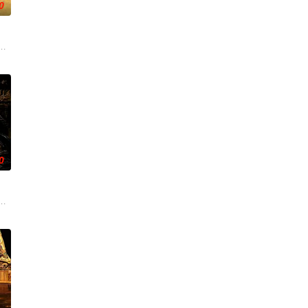
0
还听见自己
香是叛徒。麦香是婚前体检查出不孕症，从此走上
子剑因不满演习流于形式，假传指令要求真打实抗，虽引发哗然，却获赏识调任3
大生企业，实业报国的故事。甲午战争后，国家蒙羞，张謇虽高中状元，却渴
0
年重逢，二
设计理念突破的故事。
遇，在成人用品店与酒吧的霓虹外衣下展开相互救赎的故事......
使用由“中国准备银行”发行的伪钞货币。根据党中央指示，高景波、徐邵梁、