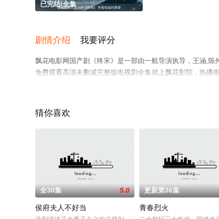
已完结/全集
剧情介绍
我要评分
飘花电影网国产剧《终宋》是一部由一航导演执导，王涵,陈
免费观看高清未删减完整版电视剧全集就上飘花影院，热播
平台了解。
猜你喜欢
全30集
5.0
更新第36集
侯府夫人不好当
青春烈火