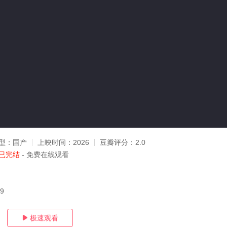
型：
国产
上映时间：
2026
豆瓣评分：
2.0
已完结
- 免费在线观看
09
极速观看
