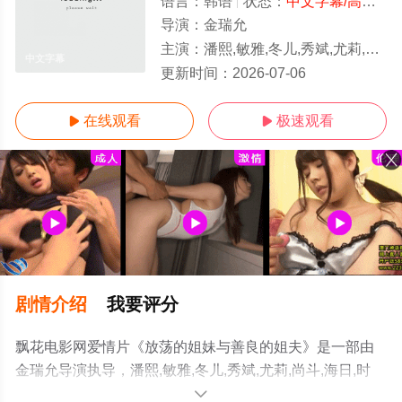
语言：
韩语
状态：
中文字幕/高清
- 
导演：
金瑞允
主演：
潘熙,敏雅,冬儿,秀斌,尤莉,尚斗,海日,时宇,风车,泰成,金东宇
中文字幕
更新时间：
2026-07-06
在线观看
极速观看


剧情介绍
我要评分
飘花电影网爱情片《放荡的姐妹与善良的姐夫》是一部由
金瑞允导演执导，潘熙,敏雅,冬儿,秀斌,尤莉,尚斗,海日,时
宇,风车,泰成,金东宇等演员精彩演绎的韩国电影，手机免费
