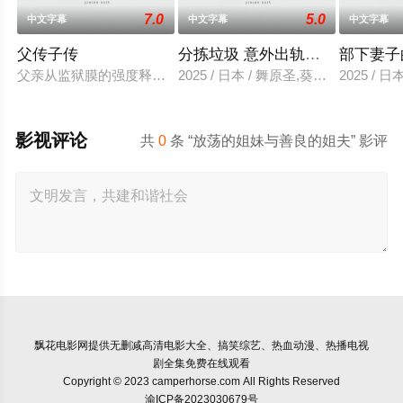
7.0
5.0
中文字幕
中文字幕
中文字幕
父传子传
分拣垃圾 意外出轨性爱
部下妻子
父亲从监狱膜的强度释放，并在六年内回国包含的故事单独jinaede
2025 / 日本 / 舞原圣,葵悠太
2025 /
影视评论
共
0
条 “放荡的姐妹与善良的姐夫” 影评
飘花电影网
提供无删减高清电影大全、搞笑综艺、热血动漫、热播电视
剧全集免费在线观看
Copyright © 2023 camperhorse.com All Rights Reserved
渝ICP备2023030679号