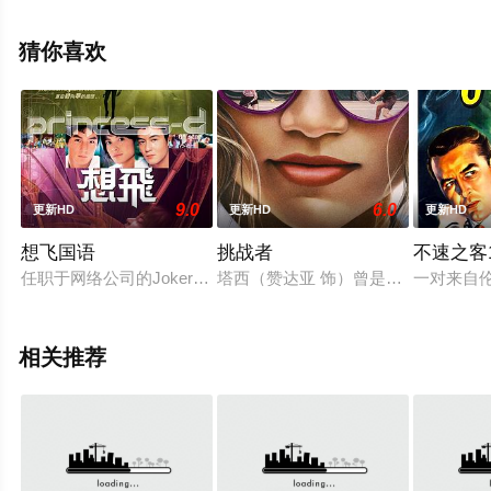
观看高清未删减完整版电影大全就上飘花影院，更多剧情
信息可移步至豆瓣电影、电视猫或剧情网等平台了解。
猜你喜欢
9.0
6.0
更新HD
更新HD
更新HD
想飞国语
挑战者
不速之客1
任职于网络公司的Joker（吴彦祖 饰）与孩子气的弟弟Kid（陈冠
塔西（赞达亚 饰）曾是网球奇才，后
一对来自
相关推荐