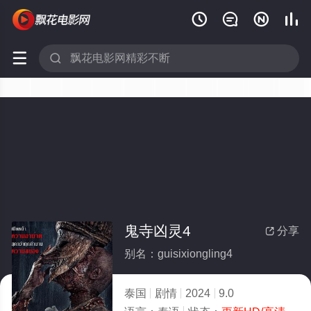






鬼寺凶灵4
分享

别名：guisixiongling4
泰国
剧情
2024
9.0