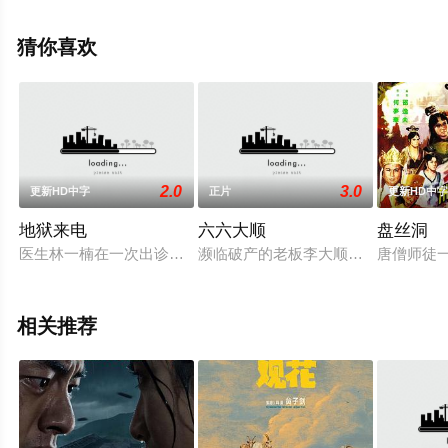
鹏,Aim·Witthawat·Rattanaboonbaramee,周泰等演员精彩
演绎的泰国电影，手机免费观看高清未删减完整版电影大
猜你喜欢
全就上飘花影院，更多剧情信息可移步至豆瓣电影、电视
猫或剧情网等平台了解。
2.0
3.0
更新HD中字
正片
更新HD中
地狱来电
六六大顺
盘丝洞
医生林一楠在一次出诊看病的时候，接到了一个神秘男人打来的
濒临破产的老板李大顺（李孟武 饰）
唐僧师徒
相关推荐