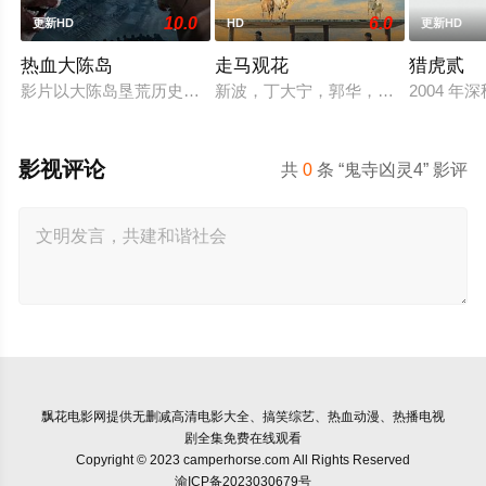
10.0
6.0
更新HD
HD
更新HD
热血大陈岛
走马观花
猎虎贰
影片以大陈岛垦荒历史为创作底色，在尊重历史真实性的前提下
新波，丁大宁，郭华，程一木他们毕
2004
影视评论
共
0
条 “鬼寺凶灵4” 影评
飘花电影网
提供无删减高清电影大全、搞笑综艺、热血动漫、热播电视
剧全集免费在线观看
Copyright © 2023 camperhorse.com All Rights Reserved
渝ICP备2023030679号