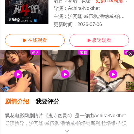
语言：
泰语
状态：
更新HD/高清
- 免费在线观看
导演：
Achira·Nokthet
主演：
沪瓦隆·威伍飒,潘纳威·帕塔纳斯利,拉塔维·吉沃叻拉,皮拉维·塔奇沙鹏,Aim·Witthawat·Rattanab
更新HD
更新时间：
2026-07-06
在线观看
极速观看


剧情介绍
我要评分
飘花电影网剧情片《鬼寺凶灵4》是一部由Achira·Nokthet
导演执导，沪瓦隆·威伍飒,潘纳威·帕塔纳斯利,拉塔维·吉沃
叻拉,皮拉维·塔奇沙
