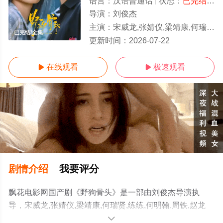
语言：
汉语普通话
状态：
已完结
- 
导演：
刘俊杰
主演：
宋威龙,张婧仪,梁靖康,何瑞贤,练练,何明翰,周铁,赵龙豪,田征,苗若芃,杨雪儿,严智超,曲靖,孙亦鸿,汤加文,吴其
已完结/全集
更新时间：
2026-07-22
在线观看
极速观看


剧情介绍
我要评分
飘花电影网国产剧《野狗骨头》是一部由刘俊杰导演执
导，宋威龙,张婧仪,梁靖康,何瑞贤,练练,何明翰,周铁,赵龙
豪,田征,苗若芃,杨雪儿,严智超,曲靖,孙亦鸿,汤加文,吴其江,
