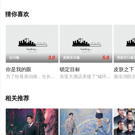
吴弘,凌美仕,惠园,周等演员精彩演绎的中国大陆电视剧，大
结局剧情已揭晓（已完结），手机免费观看高清未删减完
猜你喜欢
整版电视剧全集就上飘花影院，热播电视剧提前免费观
看，更多剧情信息可移步至豆瓣电视剧、电视猫或剧情网
等平台了解。
3.0
5.0
全32集
更新至30集
更新至12集
你是我的眼
锁定目标
皮肤之下
为了给母亲治病，生长在大山里的青年张三斤（沈腾 饰）带着
东亚大酒店承接了“城环峰会”代表
退伍消防
相关推荐