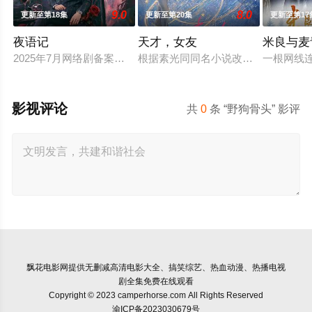
9.0
8.0
更新至第18集
更新至第20集
更新至第17
夜语记
天才，女友
米良与麦
2025年7月网络剧备案当代 都市 海南越酷文化传媒有限公司
根据素光同同名小说改编。江逾白长
一根网线
影视评论
共
0
条 “野狗骨头” 影评
飘花电影网
提供无删减高清电影大全、搞笑综艺、热血动漫、热播电视
剧全集免费在线观看
Copyright © 2023 camperhorse.com All Rights Reserved
渝ICP备2023030679号