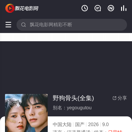






野狗骨头(全集)
分享

别名：yegougutou
中国大陆
国产
2026
9.0