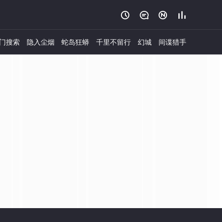




门搜索
隐入尘烟
蛇岛狂蟒
千里不留行
幻城
间谍猎手