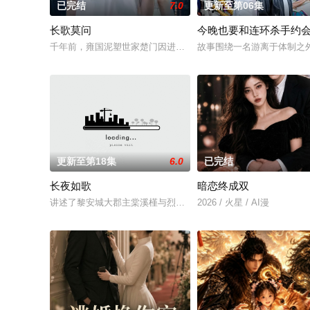
已完结
7.0
更新至第06集
长歌莫问
今晚也要和连环杀手约
千年前，雍国泥塑世家楚门因进贡的“十二生肖”离奇流血炸裂，
故事围绕一名游离于体制之
更新至第18集
6.0
已完结
长夜如歌
暗恋终成双
讲述了黎安城大郡主棠溪槿与烈云峥之间曲折动人的情感，以及
2026 / 火星 / AI漫