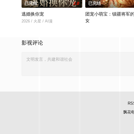
已完结
2.0
已完结
逃婚换你宠
团宠小萌宝：镇疆将军
女
2026 / 火星 / AI漫
2026 / 火星 / AI漫
影视评论
RS
飘花