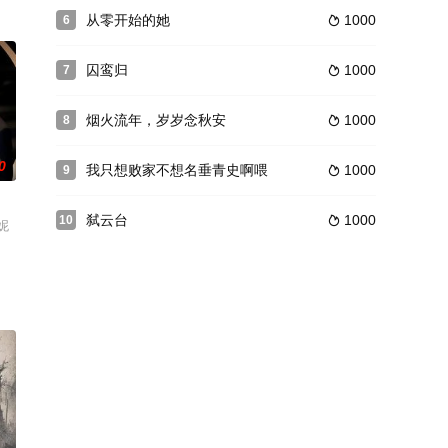
从零开始的她
1000
6

囚鸾归
1000
7

烟火流年，岁岁念秋安
1000
8

0
我只想败家不想名垂青史啊喂
1000
9

弑云台
1000
10

妮