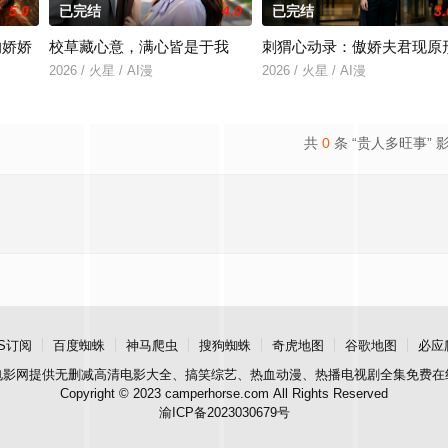
5.0
已完结
4.0
已完结
3.
的娇娇
校草藏心意，满心皆是于我
刺猬心动录：傲娇夫君现原
2026 / 火星 / AI漫
2026 / 火星 / AI漫
共
0
条 “贵人多旺事” 
S订阅
百度蜘蛛
神马爬虫
搜狗蜘蛛
奇虎地图
谷歌地图
必应
电影网
提供无删减高清电影大全、搞笑综艺、热血动漫、热播电视剧全集免费在
Copyright © 2023 camperhorse.com All Rights Reserved
渝ICP备2023030679号