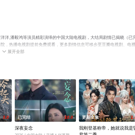
洋洋,潘毅鸿等演员精彩演绎的中国大陆电视剧，大结局剧情已揭晓（已
影院，热播电视剧提前免费观看，更多剧情信息可移步至豆瓣电视剧、电
展开全部

3.0
已完结
10.0
更新全集
1.
深夜妄念
我刚登基称帝，她就说我是
君第二季