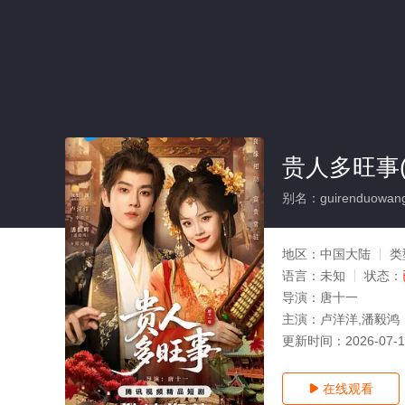
贵人多旺事(
别名：guirenduowang
地区：
中国大陆
类
语言：
未知
状态：
导演：
唐十一
主演：
卢洋洋,潘毅鸿
更新时间：
2026-07-
在线观看
