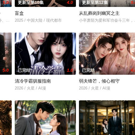
5.0
更新至第10集
4.0
更新至第12集
9.
会
盲盒
从乱葬岗到幽冥之主
惨遭满门流放，楚父以死鸣冤。楚家大小姐楚梓鸢带着滔天恨意，在屠刀落地的
外、孤傲冷峻的“独狼”刑警，与一位拥有特异功能的神秘密友展开。
2025 / 中国大陆 / 现代都市
小卒萧陌为爱和军功奋斗三年，
5.0
已完结
1.0
已完结
4.
清冷学霸驯服指南
弱夫锋芒，倾心相守
他们在复杂局势中坚守初心、勇敢面对困难的爱情故事。通过剧中主人公在成长
2026 / 火星 / AI漫
2026 / 火星 / AI漫