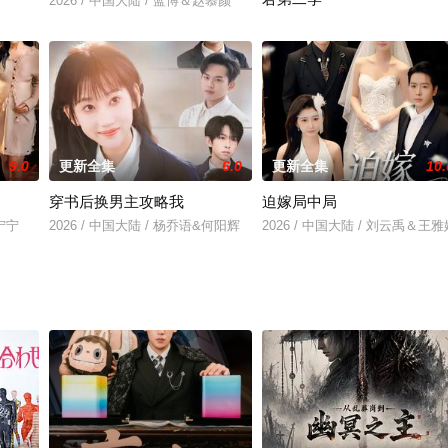
2026 / 中国大陆 / 蓝博＆赵慕颜
2026 / 中国大陆 / 都钊&华越
9.0
更新全集
6.0
更新全集
10.
穿书后换男主攻略我
迫嫁局中局
朱宁宁
2026 / 中国大陆 / 杨乔语&何阳辉
2026 / 中国大陆 / 刘云禹＆王雅