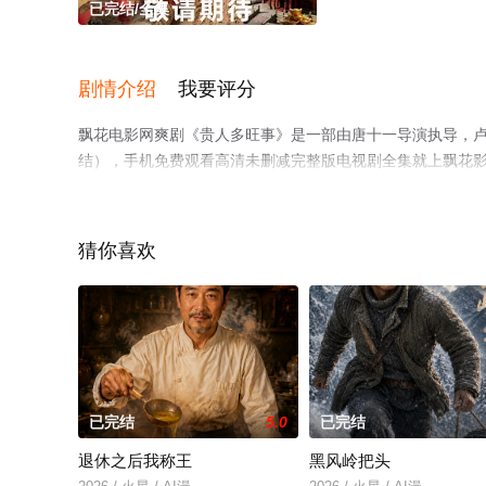
已完结/全集
剧情介绍
我要评分
飘花电影网爽剧《贵人多旺事》是一部由唐十一导演执导，卢
结），手机免费观看高清未删减完整版电视剧全集就上飘花
或剧情网等平台了解。
猜你喜欢
已完结
5.0
已完结
退休之后我称王
黑风岭把头