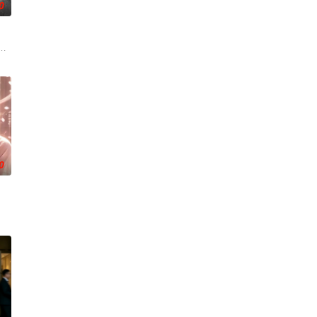
0
瞬间，灵魂
却被恋人柳莺儿与将军之子赵昊联手背叛，残忍杀害后抛尸乱葬岗。濒死之际，
0
的道路上，经