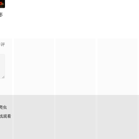
0
形
影评
爬虫
线观看