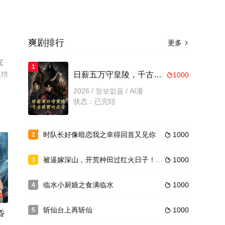
爽剧排行
更多

完
1
视猫
日薪五万守皇陵，千古英灵听我令
1000

2026 / 정보없음 / AI漫
状态：已完结
时队长好像暗恋我之幸得回首又见你
1000
2

被逼嫁深山，开荒种田过红火日子！第四季
1000
3

临水小厨娘之食满临水
1000
4

0
斩仙台上再斩仙
1000
5

昏