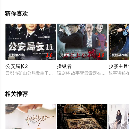
花影院，热播电视剧提前免费观看，更多剧情信息可移步
至豆瓣电视剧、电视猫或剧情网等平台了解。
猜你喜欢
1.0
1.0
更新第20集
更新第39集
更新至20集
公安局长2
操纵者
少寨主且
云都市矿山分局发生了一起重大失枪案，此案引起了公安部门及
该剧将 故事背景设定在1939年春，
故事讲述
相关推荐