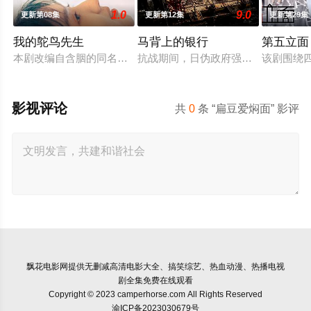
1.0
9.0
更新第08集
更新第12集
更新第29集
我的鸵鸟先生
马背上的银行
第五立面
本剧改编自含胭的同名小说，讲述了邻家女孩庞倩（苏晓彤 饰）
抗战期间，日伪政府强行推广、使用
该剧围绕
影视评论
共
0
条 “扁豆爱焖面” 影评
飘花电影网
提供无删减高清电影大全、搞笑综艺、热血动漫、热播电视
剧全集免费在线观看
Copyright © 2023 camperhorse.com All Rights Reserved
渝ICP备2023030679号