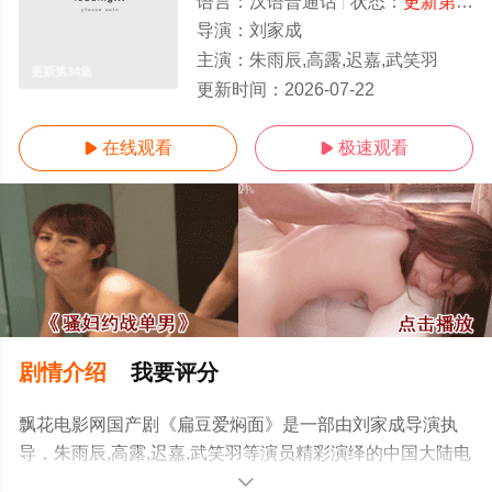
语言：
汉语普通话
状态：
更新第34集
导演：
刘家成
主演：
朱雨辰,高露,迟嘉,武笑羽
更新第34集
更新时间：
2026-07-22
在线观看
极速观看


剧情介绍
我要评分
飘花电影网国产剧《扁豆爱焖面》是一部由刘家成导演执
导，朱雨辰,高露,迟嘉,武笑羽等演员精彩演绎的中国大陆电
视剧，手机免费观看高清未删减完整版电视剧全集就上飘
