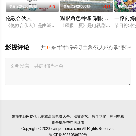
2.0
8.0
更新至20260808期
更新至20260808期
更新至2026
伦敦合伙人
耀眼角色番综·耀眼一夏
一路向海
《伦敦合伙人》是由湖南卫视、芒果TV、小芒联合出品的青春
《耀眼一夏》是电视剧《耀眼》售后
节目将5
影视评论
共
0
条 “忙忙碌碌寻宝藏·双人成行季” 影评
飘花电影网
提供无删减高清电影大全、搞笑综艺、热血动漫、热播电视
剧全集免费在线观看
Copyright © 2023 camperhorse.com All Rights Reserved
渝ICP备2023030679号