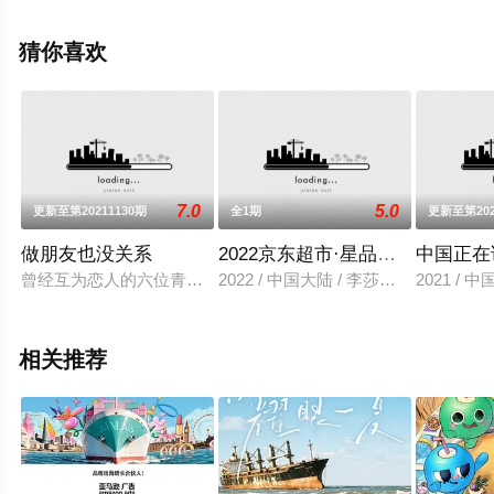
精彩演绎的中国大陆综艺节目，手机免费观看高清未删减
完整版综艺节目就上飘花影院，更多剧情信息可移步至豆
猜你喜欢
瓣综艺、电视猫或剧情网等平台了解。
7.0
5.0
更新至第20211130期
全1期
更新至第202
做朋友也没关系
2022京东超市·星品之夜
中国正在
曾经互为恋人的六位青年男女，抱着与前任和解或告别的目的来
2022 / 中国大陆 / 李莎旻子
2021 / 
相关推荐