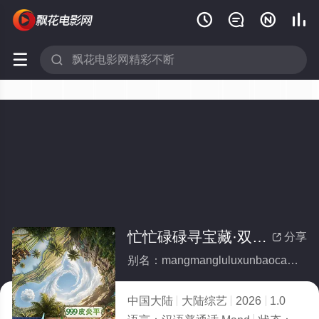






忙忙碌碌寻宝藏·双人成行季
分享

别名：mangmangluluxunbaocangshuangrenchengxingji
中国大陆
大陆综艺
2026
1.0