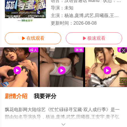
语言：
汉语普通话 Mand
状态：
更新至
导演：
未知
主演：
杨迪,庞博,武艺,田曦薇,王安宇,黄子弘凡,李维嘉,黄明昊,胡一天,吴昕,孙阳,孙阳,Sunny,Sun
更新至20260808期
更新时间：
2026-08-08
在线观看
极速观看


剧情介绍
我要评分
飘花电影网大陆综艺《忙忙碌碌寻宝藏·双人成行季》是一
部由知名导演执导，杨迪,庞博,武艺,田曦薇,王安宇,黄子弘
凡,李维嘉,黄明昊,胡一天,吴昕,孙阳,孙阳,Sunny,Sun等演员
