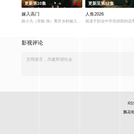
更新第10集
2.0
更新至第12集
嫁入高门
人鱼2026
路小凡（管栎 饰）离开乡村嫁入北京豪门，原以为能过上富裕生
就读于职业中学培训部的花
影视评论
RS
飘花