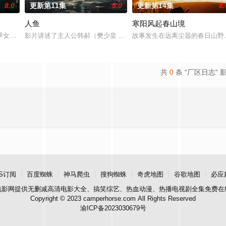
8.0
更新第11集
5.0
更新第14集
8.
人鱼
寒阳风起春山境
活，却发现这段婚姻只是骗局。陷入困境时，他遇见妻弟贝律清（闫睿豪 饰）
季女生苏琳（黄杨钿甜 饰），虽自小被父母忽视，在艰苦环境中长大，但她始
影片讲述了主人公韩郝（樊少皇 饰）为了营救意外被困秘密实验室的
故事发生在远离尘嚣的春日山野
共
0
条 “厂区日志” 
S订阅
百度蜘蛛
神马爬虫
搜狗蜘蛛
奇虎地图
谷歌地图
必应
电影网
提供无删减高清电影大全、搞笑综艺、热血动漫、热播电视剧全集免费在
Copyright © 2023 camperhorse.com All Rights Reserved
渝ICP备2023030679号