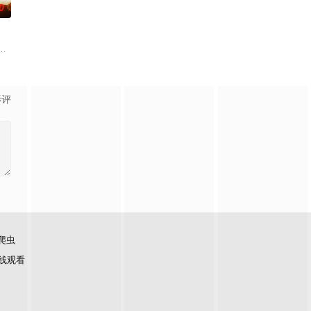
0
并逐渐被对
终刻苦学习，憧憬未来。为此，苏琳苦练口语并争
儿子，勇往直前与不明生物“人鱼”斗智斗勇，凭借着坚韧的信念和超群的智慧带
，两个孤独的人因机缘巧合相遇。一人背负过往伤痕，避世居于深山；一人心
影评
爬虫
线观看