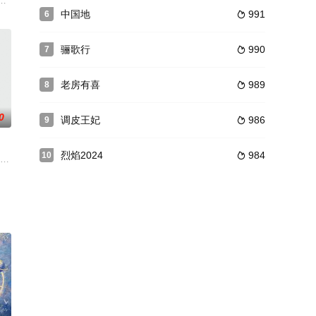
礼剧目，《战
长舒莎、 转学过来的女子偶像团体成员艾蜜
均,方野,唐梓翔,耿一正,孙蛟龙,杜旭东,张山,马克,孙桂田,杨耀天,杨子淇,温海
了中华儿女不可动摇的钢铁意志，也让本没有任何交集形同陌路的梁步贵（吴旗
中国地
991
6

骊歌行
990
7

老房有喜
989
8

0
调皮王妃
986
9

烈焰2024
984
10

来钱的渠道，
的小林（陈道明 饰）还没分到房子，与女友李
青父母遗弃在农村的孩子，长大后从农村到城市去寻找父母。“野丫头”活泼好动、
跟别人结婚，杨洋（虞梦 饰）一怒之下离家出走，搬进了与他人合住的出租屋，