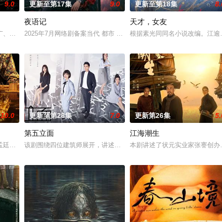
9.0
更新至第17集
9.0
更新至第18集
8.
夜语记
天才，女友
与童年时因一场意外落下身体残缺的少年顾铭夕（何洛洛 饰）的成长印记与深
广、使用由“中国准备银行”发行的伪钞货币。根据党中央指示，高景波、徐邵梁
2025年7月网络剧备案当代 都市 海南越酷文化传媒有限公司
根据素光同同名小说改编。江逾
10.0
更新至第28集
7.0
更新第26集
5.
第五立面
江海潮生
强强联手，携手霍仙姑（陈瑶 饰）与九门诸人共赴冒险奇局。一桩401部队的
孟廷辉，大平王朝有史以来个以女子进士科三元及第入翰林院的奇女子。十年前
该剧围绕四位建筑师展开，讲述了他们在中意合作项目中面对专业挑
本剧讲述了状元实业家张謇创办