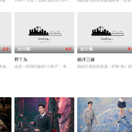
女子突击队在那段特殊的岁月里与日寇斗智斗勇的故事。作为建党九十周年的献
孤狼，却仍难免遭受三个女同学—自幼的宿敌“小霸王”任小芹、 严厉美貌的班
2009 / 大陆 / ,赵毅,温兆伦,何中华,刘家琪,文静,亓肖肖,贾娅,李瀚
残酷惨烈的抗美援朝战争，彰显
2.0
全20集
4.0
全22集
9.
野丫头
杨洋三嫁
排到北京避风，表面上的理由是奶奶在那里有一座商夏。奶奶严厉地封锁了一切
局势波谲云诡，这边风景也并非独好，平静中孕育着躁动和变革。大学刚刚毕业
这是一部现代版的“小燕子”，李冰冰所饰演的“野丫头”，是一个被知
因自己喜欢的姜源（罗刚 饰）