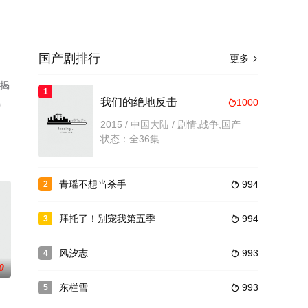
国产剧排行
更多

已揭
1
视
我们的绝地反击
1000

2015 / 中国大陆 / 剧情,战争,国产
状态：全36集
青瑶不想当杀手
994
2

拜托了！别宠我第五季
994
3

风汐志
993
4

0
东栏雪
993
5
