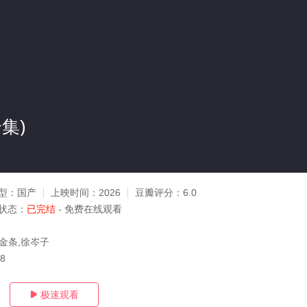
集)
型：
国产
上映时间：
2026
豆瓣评分：
6.0
状态：
已完结
- 免费在线观看
张金条,徐岑子
18
极速观看
