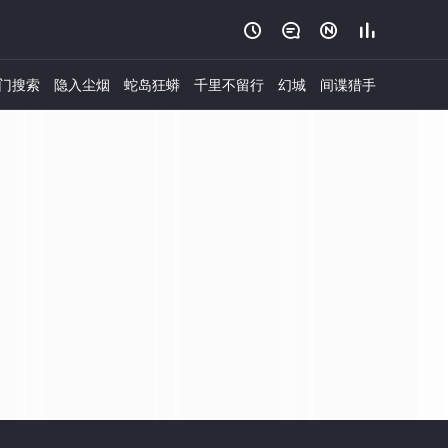




门搜索
隐入尘烟
蛇岛狂蟒
千里不留行
幻城
间谍猎手