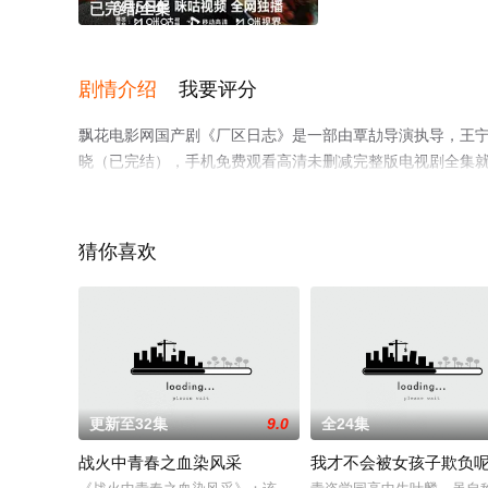
已完结/全集
剧情介绍
我要评分
飘花电影网国产剧《厂区日志》是一部由覃劼导演执导，王宁
晓（已完结），手机免费观看高清未删减完整版电视剧全集
剧、电视猫或剧情网等平台了解。
猜你喜欢
更新至32集
9.0
全24集
战火中青春之血染风采
我才不会被女孩子欺负