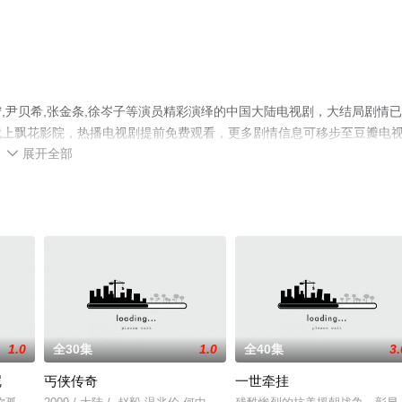
,尹贝希,张金条,徐岑子等演员精彩演绎的中国大陆电视剧，大结局剧情
就上飘花影院，热播电视剧提前免费观看，更多剧情信息可移步至豆瓣电
展开全部

1.0
全30集
1.0
全40集
3.
呢
丐侠传奇
一世牵挂