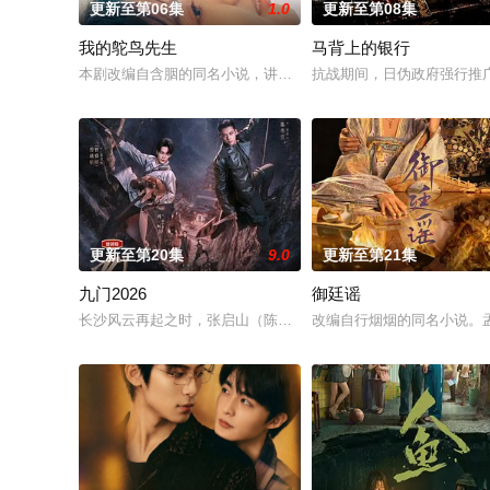
更新至第06集
1.0
更新至第08集
我的鸵鸟先生
马背上的银行
本剧改编自含胭的同名小说，讲述了邻家女孩庞倩（苏晓彤 饰）
抗战期间，日伪政府强行推
更新至第20集
9.0
更新至第21集
九门2026
御廷谣
长沙风云再起之时，张启山（陈伟霆 饰）与吴老狗（曾舜晞 饰）
改编自行烟烟的同名小说。