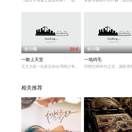
《战火中青春之血染风采》：该剧讲述了八个女孩子组成的抗联
青姿学园高中生叶麟，虽自称
全20集
10.0
全10集
一吻上天堂
一地鸡毛
王大力是一位富足的台湾阔少爷，一次偶然事故，大力被父亲安
20世纪90年代之交，国际
相关推荐