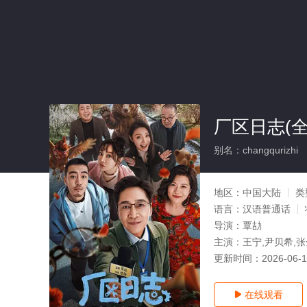
厂区日志(全
别名：changqurizhi
地区：
中国大陆
类
语言：
汉语普通话
导演：
覃劼
主演：
王宁,尹贝希,
更新时间：
2026-06-
在线观看
