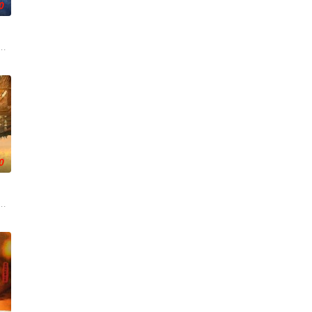
0
深联结。两
、孙希光和黄鹰等人开始筹备建立冀南银行，手
白长大以后，林知夏忽然对他说：“江逾白，我喜欢你，哲学和生物学意义上的
0
神秘失
的她被他从死人堆里救出来，蓬头垢面口齿不清。
战与境外竞争，通过创新实践实现本土设计理念突破的故事。
大生企业，实业报国的故事。甲午战争后，国家蒙羞，张謇虽高中状元，却渴